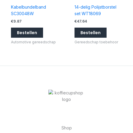
Kabelbundelband
14-delig Polijstborstel
SC30048W
set WT18069
€
9.87
€
47.64
Bestellen
Bestellen
Automotive gereedschap
Gereedschap toebehoor
Shop