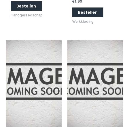
€
1.99
Bestellen
Bestellen
Handgereedschap
Werkkleding