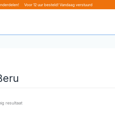
onderdelen!
Voor 12 uur besteld! Vandaag verstuurd
Beru
ig resultaat