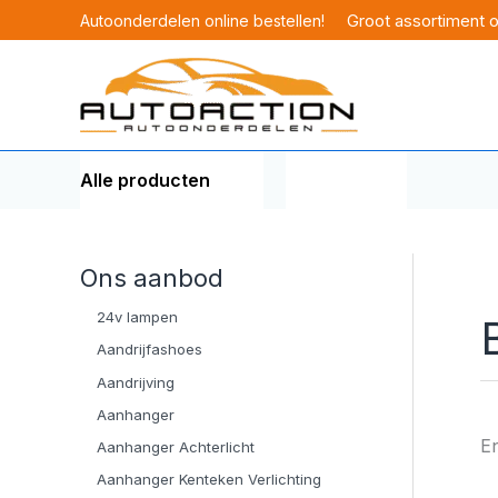
Ga
Groot assortiment 
Autoonderdelen online bestellen!
naar
de
inhoud
Alle producten
Merken
Ons aanbod
24v lampen
Aandrijfashoes
Aandrijving
Aanhanger
En
Aanhanger Achterlicht
Aanhanger Kenteken Verlichting