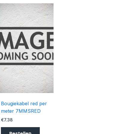
Bougiekabel red per
meter 7MMSRED
€
7.38
Bestellen