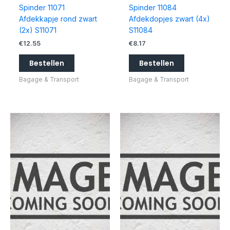
Spinder 11071
Spinder 11084
Afdekkapje rond zwart
Afdekdopjes zwart (4x)
(2x) S11071
S11084
€
12.55
€
8.17
Bestellen
Bestellen
Bagage & Transport
Bagage & Transport