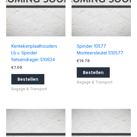
Kentekenplaathouders
Spinder 10577
t.b.v. Spinder
Monteersleutel S10577
fietsendrager S10624
€
19.78
€
7.09
Bestellen
Bestellen
Bagage & Transport
Bagage & Transport