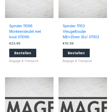
Spinder 11096
Spinder 11103
Monteersleutel met
Vleugelboutje
bout S11096
M8x25mm (6x) S11103
€
23.95
€
10.59
Bestellen
Bestellen
Bagage & Transport
Bagage & Transport