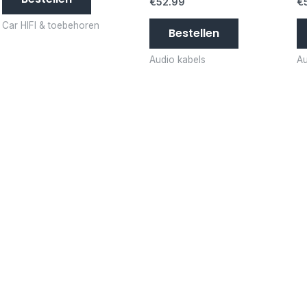
€
52.99
€
Car HIFI & toebehoren
Bestellen
Audio kabels
Au