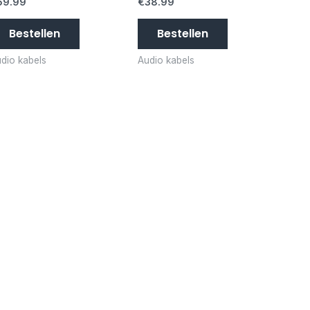
59.99
€
38.99
Bestellen
Bestellen
dio kabels
Audio kabels