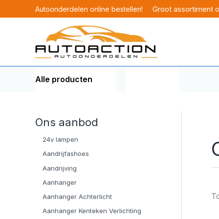
Ga
Groot assortiment 
Autoonderdelen online bestellen!
naar
de
inhoud
Alle producten
Merken
Ons aanbod
24v lampen
Aandrijfashoes
Aandrijving
Aanhanger
To
Aanhanger Achterlicht
Aanhanger Kenteken Verlichting