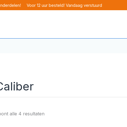
onderdelen!
Voor 12 uur besteld! Vandaag verstuurd
Caliber
ont alle 4 resultaten