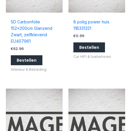
5D Carbonfolie
8 polig power huis
152x200cm Glanzend
11B331321
Zwart, zelfklevend
€
0.99
EU407961
Bestellen
€
62.96
Car HIFI & toebehoren
Bestellen
Interieur & Bekleding