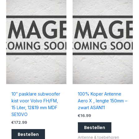
10″ pasklare subwoofer
100% Koper Antenne
kist voor Volvo FH/FM,
Aero X , lengte 150mm –
15 Liter, 12&19 mm MDF
zwart ASAN11
SE10VO
€
16.99
€
172.99
Bestellen
Bestellen
Antenne & toebehoren