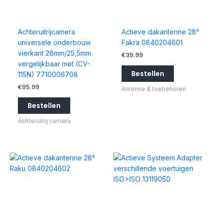
Achteruitrijcamera
Actieve dakantenne 28°
universele onderbouw
Fakra 0840204601
vierkant 28mm/25,5mm
€
39.99
vergelijkbaar met (CV-
Bestellen
115N) 7710006708
€
95.99
Antenne & toebehoren
Bestellen
Achteruitrij camera