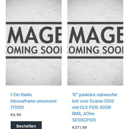
1-Din Radio
10″ pasklare subwoofer
Inbouwframe universeel
kist voor Scania CR20
170100
met DLS PS10 400W
RMS, 4Ohm
€
5.99
SE10SCPS10
Bestellen
€
371.99