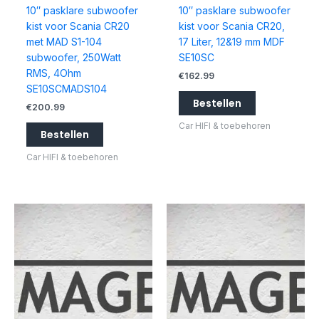
10″ pasklare subwoofer
10″ pasklare subwoofer
kist voor Scania CR20
kist voor Scania CR20,
met MAD S1-104
17 Liter, 12&19 mm MDF
subwoofer, 250Watt
SE10SC
RMS, 4Ohm
€
162.99
SE10SCMADS104
Bestellen
€
200.99
Car HIFI & toebehoren
Bestellen
Car HIFI & toebehoren