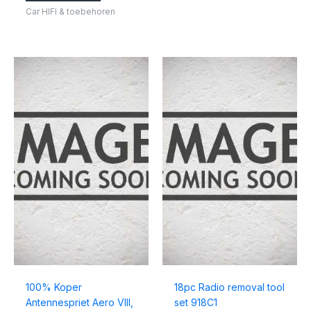
Car HIFI & toebehoren
100% Koper
18pc Radio removal tool
Antennespriet Aero VIII,
set 918C1