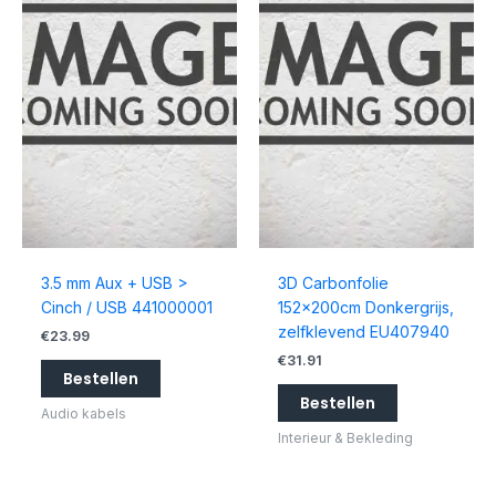
3.5 mm Aux + USB >
3D Carbonfolie
Cinch / USB 441000001
152x200cm Donkergrijs,
zelfklevend EU407940
€
23.99
€
31.91
Bestellen
Bestellen
Audio kabels
Interieur & Bekleding