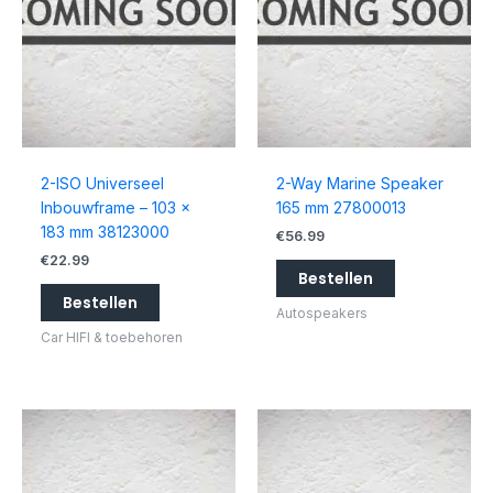
2-ISO Universeel
2-Way Marine Speaker
Inbouwframe – 103 x
165 mm 27800013
183 mm 38123000
€
56.99
€
22.99
Bestellen
Bestellen
Autospeakers
Car HIFI & toebehoren