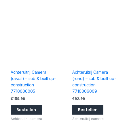
Achteruitrij Camera
Achteruitrij Camera
(ovaal) – sub & built up-
(rond) – sub & built up-
construction
construction
7710006005
7710006009
€
159.99
€
92.99
Bestellen
Bestellen
Achteruitrij camera
Achteruitrij camera