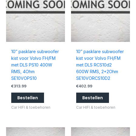
10″ pasklare subwoofer
10″ pasklare subwoofer
kist voor Volvo FH/FM
kist voor Volvo FH/FM
met DLS PS10 400W
met DLS RCS10d2
RMS, 4Ohm
600W RMS, 2+2Ohm
SE10VOPS10
SE10VORCS10D2
€
313.99
€
402.99
Bestellen
Bestellen
Car HIFI & toebehoren
Car HIFI & toebehoren