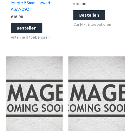
lengte 55mm – zwart
€
33.99
ASAN09Z
Bestellen
€
16.99
Car HIFI & toebehoren
Bestellen
Antenne & toebehoren