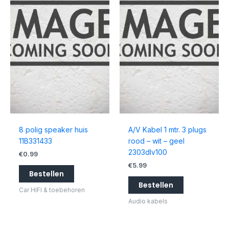
8 polig speaker huis
A/V Kabel 1 mtr. 3 plugs
11B331433
rood – wit – geel
2303dlv100
€
0.99
€
5.99
Bestellen
Bestellen
Car HIFI & toebehoren
Audio kabels