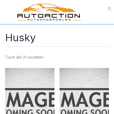
Ga
naar
de
inhoud
Husky
Toont alle 31 resultaten