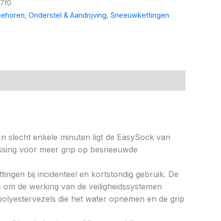
7f0
behoren
,
Onderstel & Aandrijving
,
Sneeuwkettingen
In slecht enkele minuten ligt de EasySock van
ossing voor meer grip op besneeuwde
ingen bij incidenteel en kortstondig gebruik. De
 om de werking van de veiligheidssystemen
 polyestervezels die het water opnemen en de grip