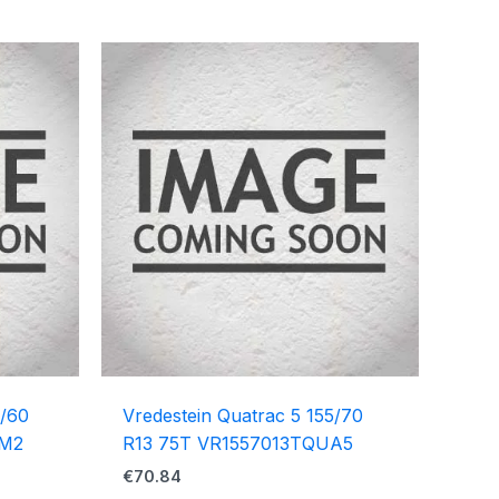
5/60
Vredestein Quatrac 5 155/70
OM2
R13 75T VR1557013TQUA5
€
70.84