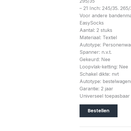
295/35
– 21 Inch: 245/35. 265/
Voor andere bandenma
EasySocks
Aantal: 2 stuks
Materiaal: Textiel
Autotype: Personenw
Spanner: n.v.t.
Gekeurd: Nee
Loopvlak-ketting: Nee
Schakel dikte: nvt
Autotype: bestelwage
Garantie: 2 jaar
Universeel toepasbaar
Bestellen