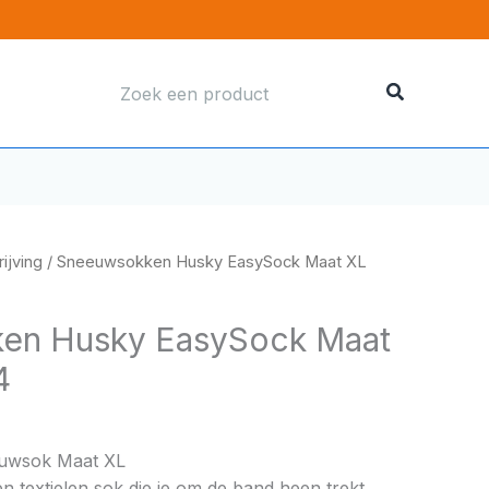
Zoeken
naar:
ijving
/ Sneeuwsokken Husky EasySock Maat XL
en Husky EasySock Maat
4
uwsok Maat XL
 textielen sok die je om de band heen trekt.