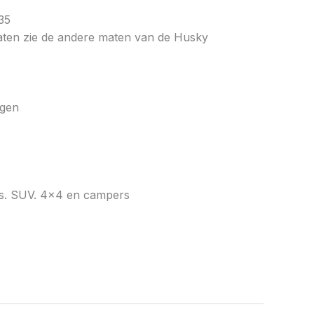
35
ten zie de andere maten van de Husky
agen
ns. SUV. 4×4 en campers