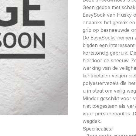
Geen gedoe met schakel
EasySock van Husky om
ondanks het gemak en e
grip op besneeuwde o
De EasySocks nemen wei
bieden een interessant a
kortstondig gebruik. D
hierdoor de sneeuw. Z
werking van de veiligh
lichtmetalen velgen ni
polyestervezels die he
u in staat om veilig weg
Minder geschikt voor 
niet toegestaan als ver
voor personenautos. De
wegdek.
Specificaties: