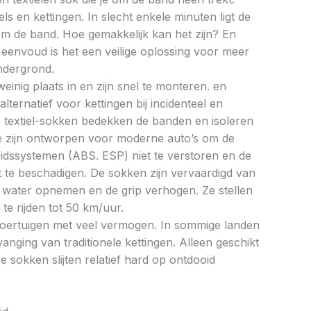
s en kettingen. In slecht enkele minuten ligt de
 de band. Hoe gemakkelijk kan het zijn? En
envoud is het een veilige oplossing voor meer
ndergrond.
nig plaats in en zijn snel te monteren. en
lternatief voor kettingen bij incidenteel en
e textiel-sokken bedekken de banden en isoleren
e zijn ontworpen voor moderne auto’s om de
eidssystemen (ABS. ESP) niet te verstoren en de
et te beschadigen. De sokken zijn vervaardigd van
t water opnemen en de grip verhogen. Ze stellen
 te rijden tot 50 km/uur.
voertuigen met veel vermogen. In sommige landen
vanging van traditionele kettingen. Alleen geschikt
 sokken slijten relatief hard op ontdooid