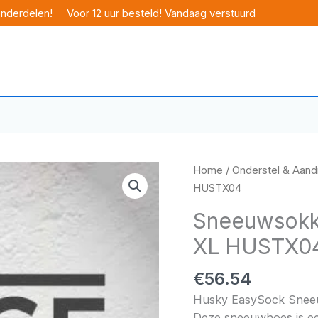
onderdelen!
Voor 12 uur besteld! Vandaag verstuurd
Home
/
Onderstel & Aandr
HUSTX04
Sneeuwsokk
XL HUSTX0
€
56.54
Husky EasySock Snee
Deze sneeuwhoes is een