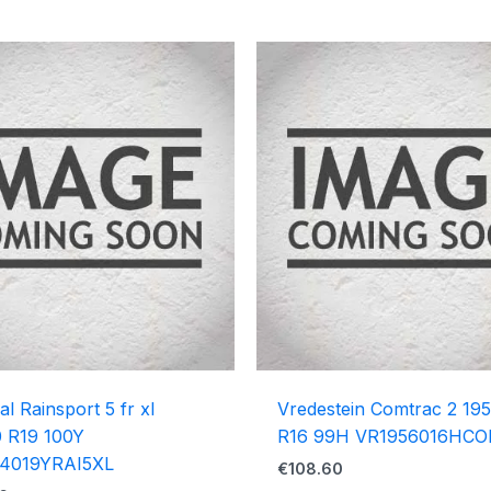
al Rainsport 5 fr xl
Vredestein Comtrac 2 19
 R19 100Y
R16 99H VR1956016HC
4019YRAI5XL
€
108.60