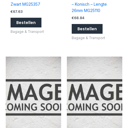
Zwart MG25357
– Konisch – Lengte
26mm MG25110
€
67.63
€
68.84
Bestellen
Bestellen
Bagage & Transport
Bagage & Transport