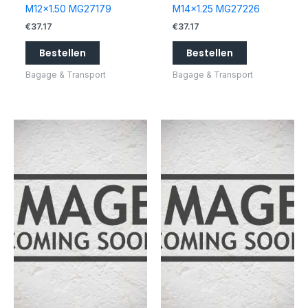
M12x1.50 MG27179
M14x1.25 MG27226
€
37.17
€
37.17
Bestellen
Bestellen
Bagage & Transport
Bagage & Transport