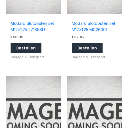
McGard Slotbouten set
McGard Slotbouten set
M12x1.25 27185SU
M12x1.25 MG26001
€
56.35
€
32.02
Bestellen
Bestellen
Bagage & Transport
Bagage & Transport