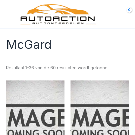
Ga
naar
de
inhoud
McGard
Resultaat 1–36 van de 60 resultaten wordt getoond