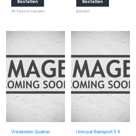
Bestellen
Bestellen
All Season banden
Banden
Vredestein Quatrac
Uniroyal Rainsport 5 fr