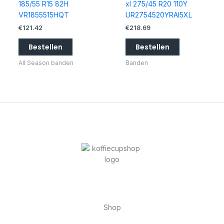
185/55 R15 82H
xl 275/45 R20 110Y
VR1855515HQT
UR2754520YRAI5XL
€
121.42
€
218.69
Bestellen
Bestellen
All Season banden
Banden
Shop