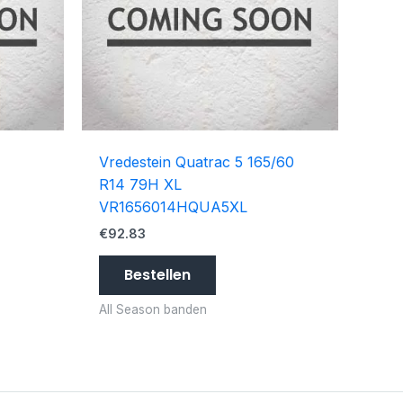
Vredestein Quatrac 5 165/60
R14 79H XL
VR1656014HQUA5XL
€
92.83
Bestellen
All Season banden