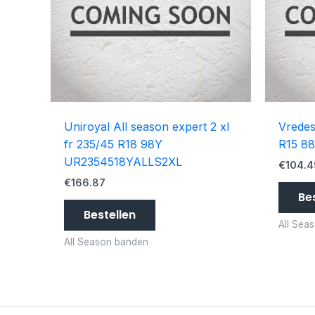
Uniroyal All season expert 2 xl
Vredes
fr 235/45 R18 98Y
R15 8
UR2354518YALLS2XL
€
104.4
€
166.87
Be
Bestellen
All Sea
All Season banden