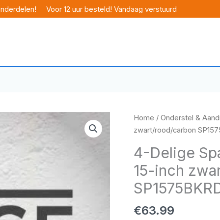
onderdelen!
Voor 12 uur besteld! Vandaag verstuurd
Home
/
Onderstel & Aandr
zwart/rood/carbon SP1
4-Delige Sp
15-inch zwa
SP1575BKR
€
63.99