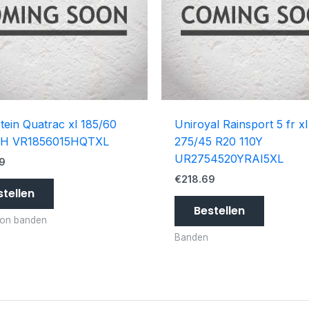
tein Quatrac xl 185/60
Uniroyal Rainsport 5 fr xl
8H VR1856015HQTXL
275/45 R20 110Y
UR2754520YRAI5XL
9
€
218.69
stellen
Bestellen
son banden
Banden