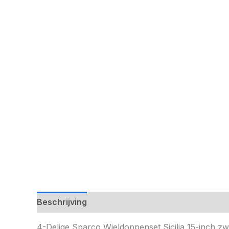
Beschrijving
4-Delige Sparco Wieldoppenset Sicilia 15-inch