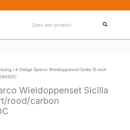
Zoeken
naar:
ijving
/ 4-Delige Sparco Wieldoppenset Sicilia 15-inch
575BKRDC
arco Wieldoppenset Sicilia
rt/rood/carbon
DC