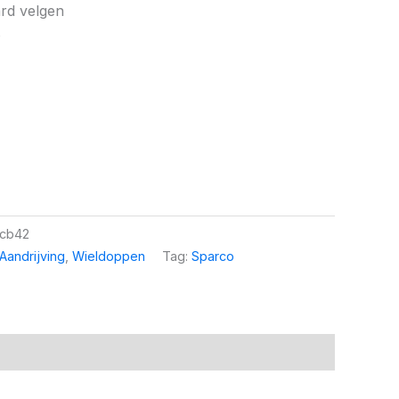
rd velgen
s
cb42
Aandrijving
,
Wieldoppen
Tag:
Sparco