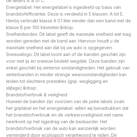
de letters A. B of C.
Energielabel: Het energielabel is ingedeeld op basis van
brandstofefficiëntie. Deze is verdeeld in 5 klassen: A tot E.
Hierbij verbruikt klasse A 0.1 liter minder dan een band met de
klasse B per 100 kilometer.&nbsp:
Snelheidsindex: Dit label geeft de maximale snelheid wat mag
worden gereden met de band aan. Hiervoor houdt u de
maximale snelheid aan dat bij uw auto is opgegeven.
Sneeuwlogo: Dit label toont aan of de banden geschikt zijn
voor met ijs en sneeuw bedekt wegdek. Deze banden zijn
enkel geschikt bij winterse omstandigheden. Het gebruik van
winterbanden in minder strenge weersomstandigheden kan
leiden tot slechtere prestaties (grip. wegligging en
slijtage).&nbsp:
Brandstofverbruik & veiligheid
Hoewel de banden zijn voorzien van de juiste labels zoals
het griplabel en het energielabel. willen wij benadrukken dat
het brandstofverbruik en de verkeersveiligheid met name
neerkomt op het rijgedrag van de bestuurder. Het
brandstofverbruik van de auto kan aanzienlijk worden
verminderd door ecologisch verantwoord te rijden. De