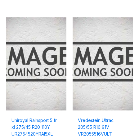
Uniroyal Rainsport 5 fr
Vredestein Ultrac
xl 275/45 R20 110Y
205/55 R16 91V
UR2754520YRAI5XL
VR2055516VULT