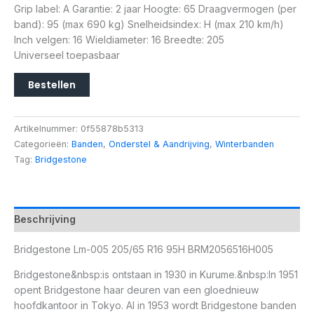
Grip label: A Garantie: 2 jaar Hoogte: 65 Draagvermogen (per
band): 95 (max 690 kg) Snelheidsindex: H (max 210 km/h)
Inch velgen: 16 Wieldiameter: 16 Breedte: 205
Universeel toepasbaar
Bestellen
Artikelnummer:
0f55878b5313
Categorieën:
Banden
,
Onderstel & Aandrijving
,
Winterbanden
Tag:
Bridgestone
Beschrijving
Bridgestone Lm-005 205/65 R16 95H BRM2056516H005
Bridgestone&nbsp:is ontstaan in 1930 in Kurume.&nbsp:In 1951
opent Bridgestone haar deuren van een gloednieuw
hoofdkantoor in Tokyo. Al in 1953 wordt Bridgestone banden