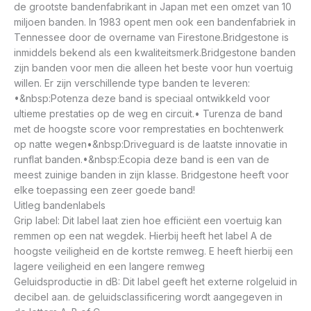
de grootste bandenfabrikant in Japan met een omzet van 10
miljoen banden. In 1983 opent men ook een bandenfabriek in
Tennessee door de overname van Firestone.Bridgestone is
inmiddels bekend als een kwaliteitsmerk.Bridgestone banden
zijn banden voor men die alleen het beste voor hun voertuig
willen. Er zijn verschillende type banden te leveren:
•&nbsp:Potenza deze band is speciaal ontwikkeld voor
ultieme prestaties op de weg en circuit.• Turenza de band
met de hoogste score voor remprestaties en bochtenwerk
op natte wegen•&nbsp:Driveguard is de laatste innovatie in
runflat banden.•&nbsp:Ecopia deze band is een van de
meest zuinige banden in zijn klasse. Bridgestone heeft voor
elke toepassing een zeer goede band!
Uitleg bandenlabels
Grip label: Dit label laat zien hoe efficiënt een voertuig kan
remmen op een nat wegdek. Hierbij heeft het label A de
hoogste veiligheid en de kortste remweg. E heeft hierbij een
lagere veiligheid en een langere remweg
Geluidsproductie in dB: Dit label geeft het externe rolgeluid in
decibel aan. de geluidsclassificering wordt aangegeven in