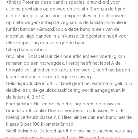
•&nbsp:Potenza deze band is speciaal ontwikkeld voor
ultieme prestaties op de weg en circuit.• Turenza de band
met de hoogste score voor remprestaties en bochtenwerk
op natte wegen•&nbsp:Driveguard is de laatste innovatie in
runflat banden.•&nbsp:Ecopia deze band is een van de
meest zuinige banden in zijn klasse. Bridgestone heeft voor
elke toepassing een zeer goede band!
Uitleg bandenlabels
Grip label: Dit label laat zien hoe efficiënt een voertuig kan
remmen op een nat wegdek. Hierbij heeft het label A de
hoogste veiligheid en de kortste remweg. E heeft hierbij een
lagere veiligheid en een langere remweg
Geluidsproductie in dB: Dit label geeft het externe rolgeluid in
decibel aan. de geluidsclassificering wordt aangegeven in
de letters A. B of C.
Energielabel: Het energielabel is ingedeeld op basis van
brandstofefficiëntie. Deze is verdeeld in 5 klassen: A tot E.
Hierbij verbruikt klasse A 0.1 liter minder dan een band met de
klasse B per 100 kilometer.&nbsp:
Snelheidsindex: Dit label geeft de maximale snelheid wat mag
worden gereden met de band aan. Hiervoor houdt u de