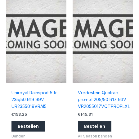
Uniroyal Rainsport 5 fr
Vredestein Quatrac
235/50 R19 99V
pro+ xl 205/50 R17 93V
UR2355019VRAI5
VR2055017VQTPROPLXL
€
153.25
€
145.31
Bestellen
Bestellen
Banden
All Season banden