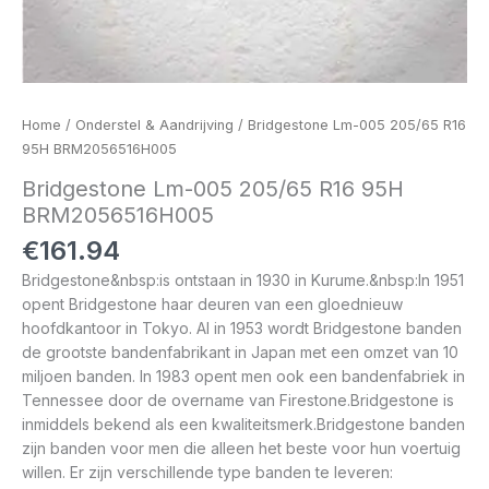
Home
/
Onderstel & Aandrijving
/ Bridgestone Lm-005 205/65 R16
95H BRM2056516H005
Bridgestone Lm-005 205/65 R16 95H
BRM2056516H005
€
161.94
Bridgestone&nbsp:is ontstaan in 1930 in Kurume.&nbsp:In 1951
opent Bridgestone haar deuren van een gloednieuw
hoofdkantoor in Tokyo. Al in 1953 wordt Bridgestone banden
de grootste bandenfabrikant in Japan met een omzet van 10
miljoen banden. In 1983 opent men ook een bandenfabriek in
Tennessee door de overname van Firestone.Bridgestone is
inmiddels bekend als een kwaliteitsmerk.Bridgestone banden
zijn banden voor men die alleen het beste voor hun voertuig
willen. Er zijn verschillende type banden te leveren: