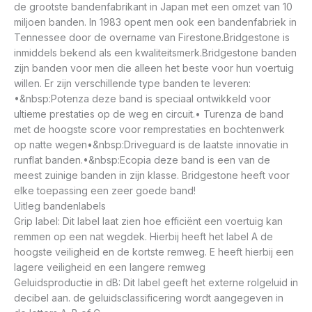
de grootste bandenfabrikant in Japan met een omzet van 10
miljoen banden. In 1983 opent men ook een bandenfabriek in
Tennessee door de overname van Firestone.Bridgestone is
inmiddels bekend als een kwaliteitsmerk.Bridgestone banden
zijn banden voor men die alleen het beste voor hun voertuig
willen. Er zijn verschillende type banden te leveren:
•&nbsp:Potenza deze band is speciaal ontwikkeld voor
ultieme prestaties op de weg en circuit.• Turenza de band
met de hoogste score voor remprestaties en bochtenwerk
op natte wegen•&nbsp:Driveguard is de laatste innovatie in
runflat banden.•&nbsp:Ecopia deze band is een van de
meest zuinige banden in zijn klasse. Bridgestone heeft voor
elke toepassing een zeer goede band!
Uitleg bandenlabels
Grip label: Dit label laat zien hoe efficiënt een voertuig kan
remmen op een nat wegdek. Hierbij heeft het label A de
hoogste veiligheid en de kortste remweg. E heeft hierbij een
lagere veiligheid en een langere remweg
Geluidsproductie in dB: Dit label geeft het externe rolgeluid in
decibel aan. de geluidsclassificering wordt aangegeven in