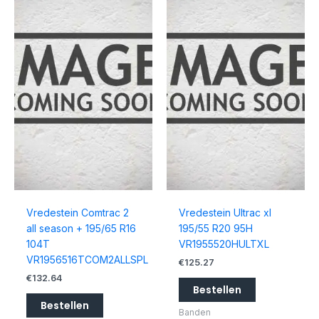
Vredestein Comtrac 2
Vredestein Ultrac xl
all season + 195/65 R16
195/55 R20 95H
104T
VR1955520HULTXL
VR1956516TCOM2ALLSPL
€
125.27
€
132.64
Bestellen
Bestellen
Banden