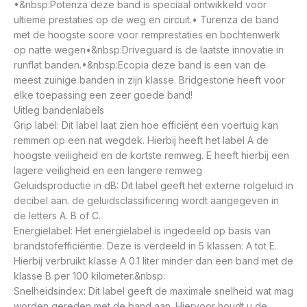
•&nbsp:Potenza deze band is speciaal ontwikkeld voor
ultieme prestaties op de weg en circuit.• Turenza de band
met de hoogste score voor remprestaties en bochtenwerk
op natte wegen•&nbsp:Driveguard is de laatste innovatie in
runflat banden.•&nbsp:Ecopia deze band is een van de
meest zuinige banden in zijn klasse. Bridgestone heeft voor
elke toepassing een zeer goede band!
Uitleg bandenlabels
Grip label: Dit label laat zien hoe efficiënt een voertuig kan
remmen op een nat wegdek. Hierbij heeft het label A de
hoogste veiligheid en de kortste remweg. E heeft hierbij een
lagere veiligheid en een langere remweg
Geluidsproductie in dB: Dit label geeft het externe rolgeluid in
decibel aan. de geluidsclassificering wordt aangegeven in
de letters A. B of C.
Energielabel: Het energielabel is ingedeeld op basis van
brandstofefficiëntie. Deze is verdeeld in 5 klassen: A tot E.
Hierbij verbruikt klasse A 0.1 liter minder dan een band met de
klasse B per 100 kilometer.&nbsp:
Snelheidsindex: Dit label geeft de maximale snelheid wat mag
worden gereden met de band aan. Hiervoor houdt u de