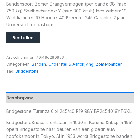
Bandensoort: Zomer Draagvermogen (per band): 98 (max
750 kg) Snelheidsindex: Y (max 300 km/h) Inch velgen: 19
Wieldiameter: 19 Hoogte: 40 Breedte: 245 Garantie: 2 jaar
Universeel toepasbaar
Bestellen
Artikelnummer:
79f49c2699a6
Categorieën:
Banden
,
Onderstel & Aandrijving
,
Zomerbanden
Tag:
Bridgestone
Beschrijving
Bridgestone Turanza 6 xl 245/40 R19 98Y BR2454019YT6XL
Bridgestone&nbsp:is ontstaan in 1930 in Kurume.&nbsp:In 1951
opent Bridgestone haar deuren van een gloednieuw
hoofdkantoor in Tokyo. Al in 1953 wordt Bridgestone banden