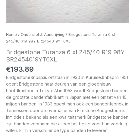
Home
/
Onderstel & Aandrijving
/ Bridgestone Turanza 6 xl
245/40 R19 98Y BR2454019YT6XL
Bridgestone Turanza 6 xl 245/40 R19 98Y
BR2454019YT6XL
€
193.89
Bridgestone&nbsp:is ontstaan in 1930 in Kurume.&nbsp:In 1951
opent Bridgestone haar deuren van een gloednieuw
hoofdkantoor in Tokyo. Al in 1953 wordt Bridgestone banden
de grootste bandenfabrikant in Japan met een omzet van 10
miljoen banden. In 1983 opent men ook een bandenfabriek in
Tennessee door de overname van Firestone.Bridgestone is
inmiddels bekend als een kwaliteitsmerk.Bridgestone banden
zijn banden voor men die alleen het beste voor hun voertuig
willen. Er zijn verschillende type banden te leveren: