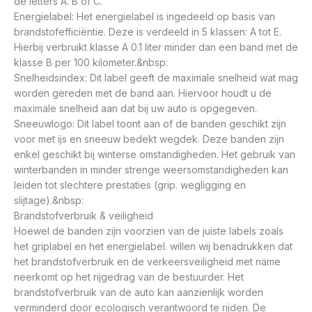
de letters A. B of C.
Energielabel: Het energielabel is ingedeeld op basis van
brandstofefficiëntie. Deze is verdeeld in 5 klassen: A tot E.
Hierbij verbruikt klasse A 0.1 liter minder dan een band met de
klasse B per 100 kilometer.&nbsp:
Snelheidsindex: Dit label geeft de maximale snelheid wat mag
worden gereden met de band aan. Hiervoor houdt u de
maximale snelheid aan dat bij uw auto is opgegeven.
Sneeuwlogo: Dit label toont aan of de banden geschikt zijn
voor met ijs en sneeuw bedekt wegdek. Deze banden zijn
enkel geschikt bij winterse omstandigheden. Het gebruik van
winterbanden in minder strenge weersomstandigheden kan
leiden tot slechtere prestaties (grip. wegligging en
slijtage).&nbsp:
Brandstofverbruik & veiligheid
Hoewel de banden zijn voorzien van de juiste labels zoals
het griplabel en het energielabel. willen wij benadrukken dat
het brandstofverbruik en de verkeersveiligheid met name
neerkomt op het rijgedrag van de bestuurder. Het
brandstofverbruik van de auto kan aanzienlijk worden
verminderd door ecologisch verantwoord te rijden. De