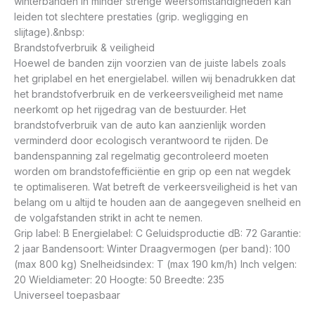
winterbanden in minder strenge weersomstandigheden kan
leiden tot slechtere prestaties (grip. wegligging en
slijtage).&nbsp:
Brandstofverbruik & veiligheid
Hoewel de banden zijn voorzien van de juiste labels zoals
het griplabel en het energielabel. willen wij benadrukken dat
het brandstofverbruik en de verkeersveiligheid met name
neerkomt op het rijgedrag van de bestuurder. Het
brandstofverbruik van de auto kan aanzienlijk worden
verminderd door ecologisch verantwoord te rijden. De
bandenspanning zal regelmatig gecontroleerd moeten
worden om brandstofefficiëntie en grip op een nat wegdek
te optimaliseren. Wat betreft de verkeersveiligheid is het van
belang om u altijd te houden aan de aangegeven snelheid en
de volgafstanden strikt in acht te nemen.
Grip label: B Energielabel: C Geluidsproductie dB: 72 Garantie:
2 jaar Bandensoort: Winter Draagvermogen (per band): 100
(max 800 kg) Snelheidsindex: T (max 190 km/h) Inch velgen:
20 Wieldiameter: 20 Hoogte: 50 Breedte: 235
Universeel toepasbaar