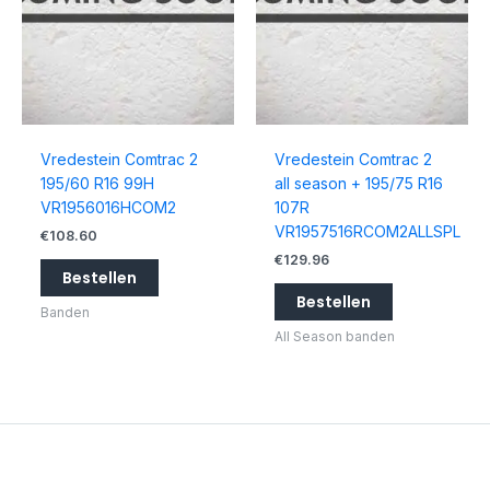
Vredestein Comtrac 2
Vredestein Comtrac 2
195/60 R16 99H
all season + 195/75 R16
VR1956016HCOM2
107R
VR1957516RCOM2ALLSPL
€
108.60
€
129.96
Bestellen
Bestellen
Banden
All Season banden