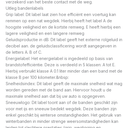
verzekerd van het beste contact met de weg.
Uitleg bandenlabels
Grip label: Dit label laat zien hoe efficiënt een voertuig kan
remmen op een nat wegdek. Hierbij heeft het label A de
hoogste veiligheid en de kortste remweg. E heeft hierbij een
lagere veiligheid en een langere remweg
Geluidsproductie in dB: Dit label geeft het externe rolgeluid in
decibel aan. de geluidsclassificering wordt aangegeven in
de letters A. B of C.
Energielabel: Het energielabel is ingedeeld op basis van
brandstofefficiëntie. Deze is verdeeld in 5 klassen: A tot E.
Hierbij verbruikt klasse A 0.1 liter minder dan een band met de
klasse B per 100 kilometer.&nbsp:
Snelheidsindex: Dit label geeft de maximale snelheid wat mag
worden gereden met de band aan. Hiervoor houdt u de
maximale snelheid aan dat bij uw auto is opgegeven.
Sneeuwlogo: Dit label toont aan of de banden geschikt zijn
voor met ijs en sneeuw bedekt wegdek. Deze banden zijn
enkel geschikt bij winterse omstandigheden. Het gebruik van
winterbanden in minder strenge weersomstandigheden kan
leiden tot slechtere prestaties (grip. wegligging en