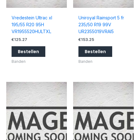
Vredestein Ultrac xl
Uniroyal Rainsport 5 fr
195/55 R20 95H
235/50 R19 99V
VR1955520HULTXL
UR2355019VRAI5
€
125.27
€
153.25
Bestellen
Bestellen
Banden
Banden