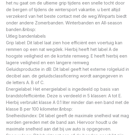
het nu gaat om de ultieme grip tijdens een snelle tocht door
de bergen of tijdens de wintersport vakantie. u bent altijd
verzekerd van het beste contact met de weg.Winparts biedt
onder andere Zomerbanden. Winterbanden en All-season
banden.&nbsp:
Uitleg bandenlabels
Grip label: Dit label laat zien hoe efficiënt een voertuig kan
remmen op een nat wegdek. Hierbij heeft het label A de
hoogste veiligheid en de kortste remweg. E heeft hierbij een
lagere veiligheid en een langere remweg
Geluidsproductie in dB: Dit label geeft het externe rolgeluid in
decibel aan. de geluidsclassificering wordt aangegeven in
de letters A. B of C.
Energielabel: Het energielabel is ingedeeld op basis van
brandstofefficiëntie. Deze is verdeeld in 5 klassen: A tot E.
Hierbij verbruikt klasse A 0.1 liter minder dan een band met de
klasse B per 100 kilometer.&nbsp:
Snelheidsindex: Dit label geeft de maximale snelheid wat mag
worden gereden met de band aan. Hiervoor houdt u de
maximale snelheid aan dat bij uw auto is opgegeven.