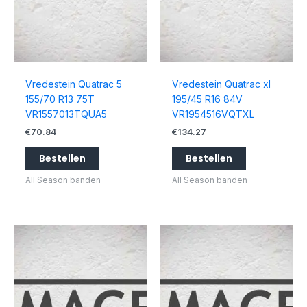
Vredestein Quatrac 5
Vredestein Quatrac xl
155/70 R13 75T
195/45 R16 84V
VR1557013TQUA5
VR1954516VQTXL
€
70.84
€
134.27
Bestellen
Bestellen
All Season banden
All Season banden