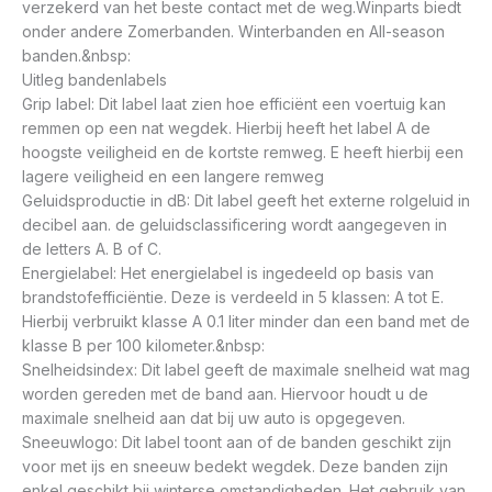
verzekerd van het beste contact met de weg.Winparts biedt
onder andere Zomerbanden. Winterbanden en All-season
banden.&nbsp:
Uitleg bandenlabels
Grip label: Dit label laat zien hoe efficiënt een voertuig kan
remmen op een nat wegdek. Hierbij heeft het label A de
hoogste veiligheid en de kortste remweg. E heeft hierbij een
lagere veiligheid en een langere remweg
Geluidsproductie in dB: Dit label geeft het externe rolgeluid in
decibel aan. de geluidsclassificering wordt aangegeven in
de letters A. B of C.
Energielabel: Het energielabel is ingedeeld op basis van
brandstofefficiëntie. Deze is verdeeld in 5 klassen: A tot E.
Hierbij verbruikt klasse A 0.1 liter minder dan een band met de
klasse B per 100 kilometer.&nbsp:
Snelheidsindex: Dit label geeft de maximale snelheid wat mag
worden gereden met de band aan. Hiervoor houdt u de
maximale snelheid aan dat bij uw auto is opgegeven.
Sneeuwlogo: Dit label toont aan of de banden geschikt zijn
voor met ijs en sneeuw bedekt wegdek. Deze banden zijn
enkel geschikt bij winterse omstandigheden. Het gebruik van