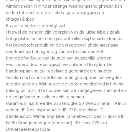
winterbanden in minder strenge weersomstandigheden kan
leiden tot slechtere prestaties (grip. wegligging en
slijtage).&nbsp:
Brandstofverbruik & veiligheid
Hoewel de banden zijn voorzien van de juiste labels zoals
het griplabel en het energielabel. willen wij benadrukken dat
het brandstofverbruik en de verkeersveiligheid met name
neerkomt op het rijgedrag van de bestuurder. Het
brandstofverbruik van de auto kan aanzienlijk worden
verminderd door ecologisch verantwoord te rijden. De
bandenspanning zal regelmatig gecontroleerd moeten
worden om brandstofefficiëntie en grip op een nat wegdek
te optimaliseren. Wat betreft de verkeersveiligheid is het van
belang om u altijd te houden aan de aangegeven snelheid en
de volgafstanden strikt in acht te nemen.
Garantie: 2 jaar Breedte: 235 Hoogte: 50 Wieldiameter: 19 Inch
velgen: 19 Geluidsproductie dB: 71 Energielabel: C
Bandensoort: Winter Grip label: B Snelheidsindex: H (max 210
km/h) Draagvermogen (per band): 99 (max 775 kg)
Universeel toepasbaar