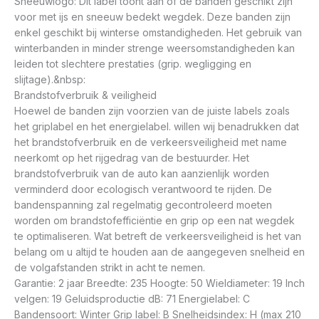
Sneeuwlogo: Dit label toont aan of de banden geschikt zijn
voor met ijs en sneeuw bedekt wegdek. Deze banden zijn
enkel geschikt bij winterse omstandigheden. Het gebruik van
winterbanden in minder strenge weersomstandigheden kan
leiden tot slechtere prestaties (grip. wegligging en
slijtage).&nbsp:
Brandstofverbruik & veiligheid
Hoewel de banden zijn voorzien van de juiste labels zoals
het griplabel en het energielabel. willen wij benadrukken dat
het brandstofverbruik en de verkeersveiligheid met name
neerkomt op het rijgedrag van de bestuurder. Het
brandstofverbruik van de auto kan aanzienlijk worden
verminderd door ecologisch verantwoord te rijden. De
bandenspanning zal regelmatig gecontroleerd moeten
worden om brandstofefficiëntie en grip op een nat wegdek
te optimaliseren. Wat betreft de verkeersveiligheid is het van
belang om u altijd te houden aan de aangegeven snelheid en
de volgafstanden strikt in acht te nemen.
Garantie: 2 jaar Breedte: 235 Hoogte: 50 Wieldiameter: 19 Inch
velgen: 19 Geluidsproductie dB: 71 Energielabel: C
Bandensoort: Winter Grip label: B Snelheidsindex: H (max 210