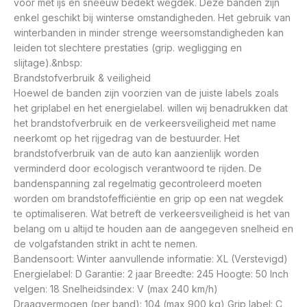
voor met ijs en sneeuw bedekt wegdek. Deze banden zijn
enkel geschikt bij winterse omstandigheden. Het gebruik van
winterbanden in minder strenge weersomstandigheden kan
leiden tot slechtere prestaties (grip. wegligging en
slijtage).&nbsp:
Brandstofverbruik & veiligheid
Hoewel de banden zijn voorzien van de juiste labels zoals
het griplabel en het energielabel. willen wij benadrukken dat
het brandstofverbruik en de verkeersveiligheid met name
neerkomt op het rijgedrag van de bestuurder. Het
brandstofverbruik van de auto kan aanzienlijk worden
verminderd door ecologisch verantwoord te rijden. De
bandenspanning zal regelmatig gecontroleerd moeten
worden om brandstofefficiëntie en grip op een nat wegdek
te optimaliseren. Wat betreft de verkeersveiligheid is het van
belang om u altijd te houden aan de aangegeven snelheid en
de volgafstanden strikt in acht te nemen.
Bandensoort: Winter aanvullende informatie: XL (Verstevigd)
Energielabel: D Garantie: 2 jaar Breedte: 245 Hoogte: 50 Inch
velgen: 18 Snelheidsindex: V (max 240 km/h)
Draagvermogen (per band): 104 (max 900 kg) Grip label: C