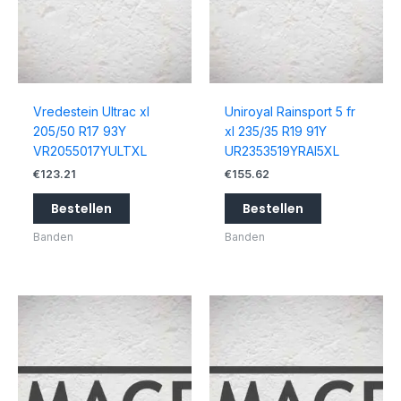
Vredestein Ultrac xl
Uniroyal Rainsport 5 fr
205/50 R17 93Y
xl 235/35 R19 91Y
VR2055017YULTXL
UR2353519YRAI5XL
€
123.21
€
155.62
Bestellen
Bestellen
Banden
Banden