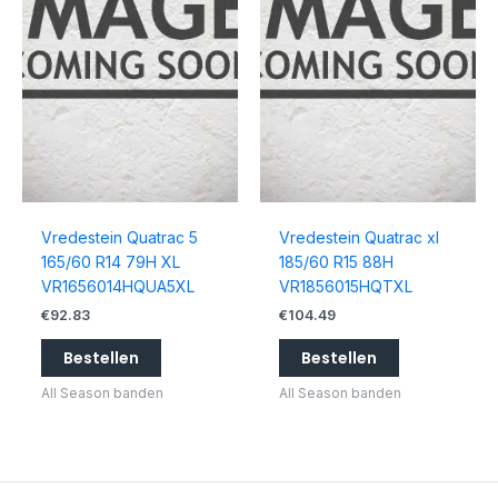
Vredestein Quatrac 5
Vredestein Quatrac xl
165/60 R14 79H XL
185/60 R15 88H
VR1656014HQUA5XL
VR1856015HQTXL
€
92.83
€
104.49
Bestellen
Bestellen
All Season banden
All Season banden