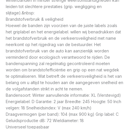
winterbanden in minder strenge weersomstandigheden kan
leiden tot slechtere prestaties (grip. wegligging en
slijtage).&nbsp:
Brandstofverbruik & veiligheid
Hoewel de banden zijn voorzien van de juiste labels zoals
het griplabel en het energielabel. willen wij benadrukken dat
het brandstofverbruik en de verkeersveiligheid met name
neerkomt op het rijgedrag van de bestuurder. Het
brandstofverbruik van de auto kan aanzienlijk worden
verminderd door ecologisch verantwoord te rijden. De
bandenspanning zal regelmatig gecontroleerd moeten
worden om brandstofefficiëntie en grip op een nat wegdek
te optimaliseren. Wat betreft de verkeersveiligheid is het van
belang om u altijd te houden aan de aangegeven snelheid en
de volgafstanden strikt in acht te nemen.
Bandensoort: Winter aanvullende informatie: XL (Verstevigd)
Energielabel: D Garantie: 2 jaar Breedte: 245 Hoogte: 50 Inch
velgen: 18 Snelheidsindex: V (max 240 km/h)
Draagvermogen (per band): 104 (max 900 kg) Grip label: C
Geluidsproductie dB: 72 Wieldiameter: 18
Universeel toepasbaar