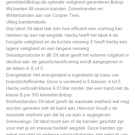
gemiddeld&nbsp:de optimale veiligheid garanderen.&nbsp:
Wij bieden All-season banden. Zomerbanden en
Winterbanden aan van Cooper Tires.
Uitleg bandenlabels
Grip label: Dit label laat zien hoe efficiënt een voertuig kan
remmen op een nat wegdek. Hierbij heeft het label A de
hoogste veiligheid en de kortste remweg. E heeft hierbij een
lagere veiligheid en een langere remweg
Geluidsproductie in dB: Dit label geeft het externe rolgeluid in
decibel aan. de geluidsclassificering wordt aangegeven in
de letters A. B of C.
Energielabel: Het energielabel is ingedeeld op basis van
brandstofefficiëntie. Deze is verdeeld in 5 klassen: A tot E.
Hierbij verbruikt klasse A 0.1 liter minder dan een band met de
klasse B per 100 kilometer.&nbsp:
Snelheidsindex: Dit label geeft de maximale snelheid wat mag
worden gereden met de band aan. Hiervoor houdt u de
maximale snelheid aan dat bij uw auto is opgegeven.
Sneeuwlogo: Dit label toont aan of de banden geschikt zijn
voor met ijs en sneeuw bedekt wegdek. Deze banden zijn
enkel geschikt bij winterse omstandigheden. Het gebruik van