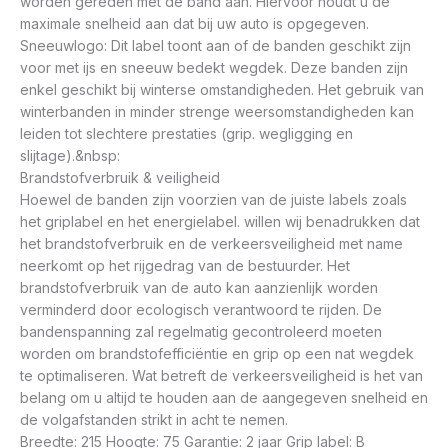
worden gereden met de band aan. Hiervoor houdt u de
maximale snelheid aan dat bij uw auto is opgegeven.
Sneeuwlogo: Dit label toont aan of de banden geschikt zijn
voor met ijs en sneeuw bedekt wegdek. Deze banden zijn
enkel geschikt bij winterse omstandigheden. Het gebruik van
winterbanden in minder strenge weersomstandigheden kan
leiden tot slechtere prestaties (grip. wegligging en
slijtage).&nbsp:
Brandstofverbruik & veiligheid
Hoewel de banden zijn voorzien van de juiste labels zoals
het griplabel en het energielabel. willen wij benadrukken dat
het brandstofverbruik en de verkeersveiligheid met name
neerkomt op het rijgedrag van de bestuurder. Het
brandstofverbruik van de auto kan aanzienlijk worden
verminderd door ecologisch verantwoord te rijden. De
bandenspanning zal regelmatig gecontroleerd moeten
worden om brandstofefficiëntie en grip op een nat wegdek
te optimaliseren. Wat betreft de verkeersveiligheid is het van
belang om u altijd te houden aan de aangegeven snelheid en
de volgafstanden strikt in acht te nemen.
Breedte: 215 Hoogte: 75 Garantie: 2 jaar Grip label: B