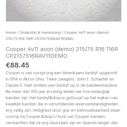
Home
/
Onderstel & Aandrijving
/ Cooper Av11 avon (demo)
215/75 R16 116R CP2157516RAV11DEMO
Cooper Av11 avon (demo) 215/75 R16 116R
CP2157516RAV11DEMO
€
88.45
Cooper is van oorsprong een Amerikaans bedrijf. opgericht
in 1914 in Akron Ohio. Twee zwagers. John F. Schaefer en
Claude E. Hart richtten een bedrijf op in de bandenindustrie.
Na meer dan 100 jaar ervaring weten we hoe belangrijk
banden zijn. Het bedrijf&nbsp:is gefocust op het maken van
kwaliteit banden die in verschillende weersomstandigheden
erg veilig zijn. Veiligheid door grip en betrouwbaarheid staan
voorop bij Cooper.&nbsp:U kunt van Cooper banden
verwachten dat ze erg duurzaam zijn en daarom langer dan