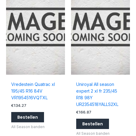
Vredestein Quatrac xl
Uniroyal All season
195/45 R16 84V
expert 2 xl fr 235/45
VR1954516VQTXL
R18 98Y
UR2354518YALLS2XL
€
134.27
€
166.87
Bestellen
Bestellen
All Season banden
All Season banden