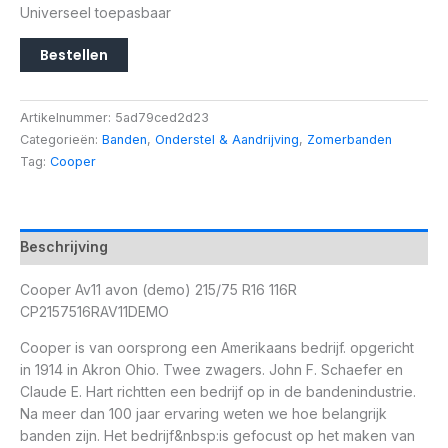
Universeel toepasbaar
Bestellen
Artikelnummer:
5ad79ced2d23
Categorieën:
Banden
,
Onderstel & Aandrijving
,
Zomerbanden
Tag:
Cooper
Beschrijving
Cooper Av11 avon (demo) 215/75 R16 116R
CP2157516RAV11DEMO
Cooper is van oorsprong een Amerikaans bedrijf. opgericht
in 1914 in Akron Ohio. Twee zwagers. John F. Schaefer en
Claude E. Hart richtten een bedrijf op in de bandenindustrie.
Na meer dan 100 jaar ervaring weten we hoe belangrijk
banden zijn. Het bedrijf&nbsp:is gefocust op het maken van