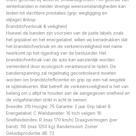
winterbanden in minder strenge weersomstandigheden kan
leiden tot slechtere prestaties (grip. wegligging en
slijtage).&nbsp:
Brandstofverbruik & veiligheid
Hoewel de banden zijn voorzien van de juiste labels zoals
het griplabel en het energielabel. willen wij benadrukken dat
het brandstofverbruik en de verkeersveiligheid met name
neerkomt op het rijgedrag van de bestuurder. Het
brandstofverbruik van de auto kan aanzienlijk worden
verminderd door ecologisch verantwoord te rijden. De
bandenspanning zal regelmatig gecontroleerd moeten
worden om brandstofefficiëntie en grip op een nat wegdek
te optimaliseren. Wat betreft de verkeersveiligheid is het van
belang om u altijd te houden aan de aangegeven snelheid en
de volgafstanden strikt in acht te nemen.
Breedte: 215 Hoogte: 75 Garantie: 2 jaar Grip label: B
Energielabel: C Wieldiameter: 16 Inch velgen: 16
Snelheidsindex: R (max 170 km/h) Draagvermogen (per
band): 116 (max 1250 kg) Bandensoort: Zomer
Geluidsproductie dB: 72