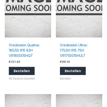
Vredestein Quatrac
Vredestein Ultrac
185/55 R15 82H
175/50 R15 75H
VR1855515HQT
VR1755015HULT
€
121.42
€
99.14
Bestellen
Bestellen
All Season banden
Banden