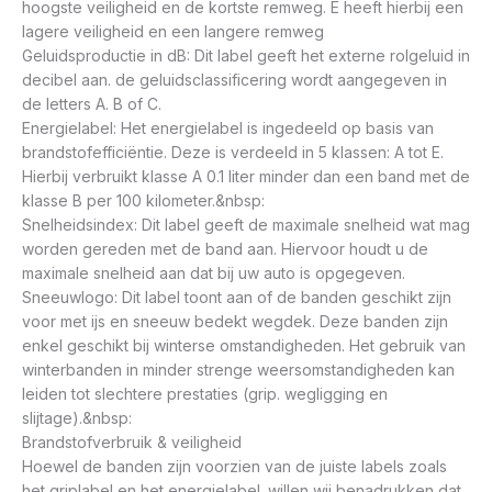
hoogste veiligheid en de kortste remweg. E heeft hierbij een
lagere veiligheid en een langere remweg
Geluidsproductie in dB: Dit label geeft het externe rolgeluid in
decibel aan. de geluidsclassificering wordt aangegeven in
de letters A. B of C.
Energielabel: Het energielabel is ingedeeld op basis van
brandstofefficiëntie. Deze is verdeeld in 5 klassen: A tot E.
Hierbij verbruikt klasse A 0.1 liter minder dan een band met de
klasse B per 100 kilometer.&nbsp:
Snelheidsindex: Dit label geeft de maximale snelheid wat mag
worden gereden met de band aan. Hiervoor houdt u de
maximale snelheid aan dat bij uw auto is opgegeven.
Sneeuwlogo: Dit label toont aan of de banden geschikt zijn
voor met ijs en sneeuw bedekt wegdek. Deze banden zijn
enkel geschikt bij winterse omstandigheden. Het gebruik van
winterbanden in minder strenge weersomstandigheden kan
leiden tot slechtere prestaties (grip. wegligging en
slijtage).&nbsp:
Brandstofverbruik & veiligheid
Hoewel de banden zijn voorzien van de juiste labels zoals
het griplabel en het energielabel. willen wij benadrukken dat