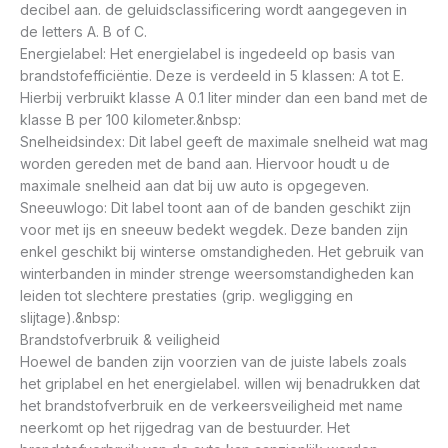
decibel aan. de geluidsclassificering wordt aangegeven in
de letters A. B of C.
Energielabel: Het energielabel is ingedeeld op basis van
brandstofefficiëntie. Deze is verdeeld in 5 klassen: A tot E.
Hierbij verbruikt klasse A 0.1 liter minder dan een band met de
klasse B per 100 kilometer.&nbsp:
Snelheidsindex: Dit label geeft de maximale snelheid wat mag
worden gereden met de band aan. Hiervoor houdt u de
maximale snelheid aan dat bij uw auto is opgegeven.
Sneeuwlogo: Dit label toont aan of de banden geschikt zijn
voor met ijs en sneeuw bedekt wegdek. Deze banden zijn
enkel geschikt bij winterse omstandigheden. Het gebruik van
winterbanden in minder strenge weersomstandigheden kan
leiden tot slechtere prestaties (grip. wegligging en
slijtage).&nbsp:
Brandstofverbruik & veiligheid
Hoewel de banden zijn voorzien van de juiste labels zoals
het griplabel en het energielabel. willen wij benadrukken dat
het brandstofverbruik en de verkeersveiligheid met name
neerkomt op het rijgedrag van de bestuurder. Het