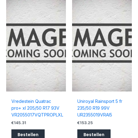
Vredestein Quatrac
Uniroyal Rainsport 5 fr
pro+ xl 205/50 R17 93V
235/50 R19 99V
VR2055017VQTPROPLXL
UR2355019VRAI5
€
145.31
€
153.25
Bestellen
Bestellen