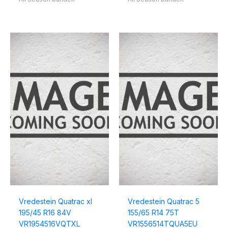
Vredestein Quatrac xl
Vredestein Quatrac 5
195/45 R16 84V
155/65 R14 75T
VR1954516VQTXL
VR1556514TQUA5EU