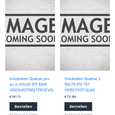
Vredestein Quatrac pro
Vredestein Quatrac 5
ev xl 205/45 R17 88W
155/70 R13 75T
VR2054517WQTPROEVXL
VR1557013TQUA5
€
161.11
€
70.84
Bestellen
Bestellen
All Season banden
All Season banden