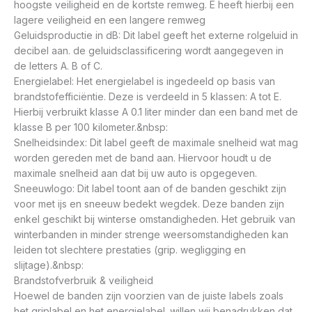
hoogste veiligheid en de kortste remweg. E heeft hierbij een
lagere veiligheid en een langere remweg
Geluidsproductie in dB: Dit label geeft het externe rolgeluid in
decibel aan. de geluidsclassificering wordt aangegeven in
de letters A. B of C.
Energielabel: Het energielabel is ingedeeld op basis van
brandstofefficiëntie. Deze is verdeeld in 5 klassen: A tot E.
Hierbij verbruikt klasse A 0.1 liter minder dan een band met de
klasse B per 100 kilometer.&nbsp:
Snelheidsindex: Dit label geeft de maximale snelheid wat mag
worden gereden met de band aan. Hiervoor houdt u de
maximale snelheid aan dat bij uw auto is opgegeven.
Sneeuwlogo: Dit label toont aan of de banden geschikt zijn
voor met ijs en sneeuw bedekt wegdek. Deze banden zijn
enkel geschikt bij winterse omstandigheden. Het gebruik van
winterbanden in minder strenge weersomstandigheden kan
leiden tot slechtere prestaties (grip. wegligging en
slijtage).&nbsp:
Brandstofverbruik & veiligheid
Hoewel de banden zijn voorzien van de juiste labels zoals
het griplabel en het energielabel. willen wij benadrukken dat