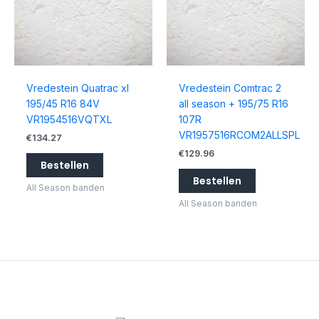
Vredestein Quatrac xl
Vredestein Comtrac 2
195/45 R16 84V
all season + 195/75 R16
VR1954516VQTXL
107R
VR1957516RCOM2ALLSPL
€
134.27
€
129.96
Bestellen
Bestellen
All Season banden
All Season banden