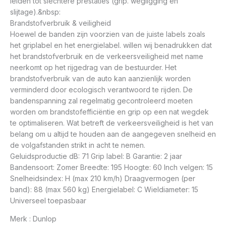
leiden tot slechtere prestaties (grip. wegligging en
slijtage).&nbsp:
Brandstofverbruik & veiligheid
Hoewel de banden zijn voorzien van de juiste labels zoals
het griplabel en het energielabel. willen wij benadrukken dat
het brandstofverbruik en de verkeersveiligheid met name
neerkomt op het rijgedrag van de bestuurder. Het
brandstofverbruik van de auto kan aanzienlijk worden
verminderd door ecologisch verantwoord te rijden. De
bandenspanning zal regelmatig gecontroleerd moeten
worden om brandstofefficiëntie en grip op een nat wegdek
te optimaliseren. Wat betreft de verkeersveiligheid is het van
belang om u altijd te houden aan de aangegeven snelheid en
de volgafstanden strikt in acht te nemen.
Geluidsproductie dB: 71 Grip label: B Garantie: 2 jaar
Bandensoort: Zomer Breedte: 195 Hoogte: 60 Inch velgen: 15
Snelheidsindex: H (max 210 km/h) Draagvermogen (per
band): 88 (max 560 kg) Energielabel: C Wieldiameter: 15
Universeel toepasbaar
Merk : Dunlop