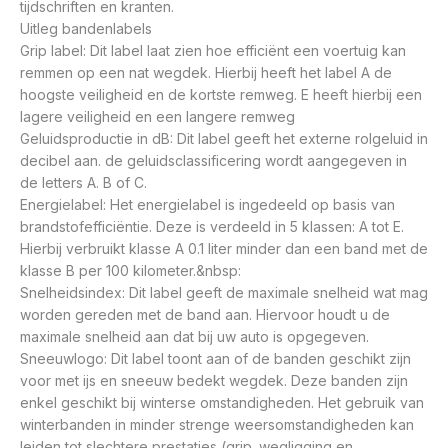
tijdschriften en kranten.
Uitleg bandenlabels
Grip label: Dit label laat zien hoe efficiënt een voertuig kan
remmen op een nat wegdek. Hierbij heeft het label A de
hoogste veiligheid en de kortste remweg. E heeft hierbij een
lagere veiligheid en een langere remweg
Geluidsproductie in dB: Dit label geeft het externe rolgeluid in
decibel aan. de geluidsclassificering wordt aangegeven in
de letters A. B of C.
Energielabel: Het energielabel is ingedeeld op basis van
brandstofefficiëntie. Deze is verdeeld in 5 klassen: A tot E.
Hierbij verbruikt klasse A 0.1 liter minder dan een band met de
klasse B per 100 kilometer.&nbsp:
Snelheidsindex: Dit label geeft de maximale snelheid wat mag
worden gereden met de band aan. Hiervoor houdt u de
maximale snelheid aan dat bij uw auto is opgegeven.
Sneeuwlogo: Dit label toont aan of de banden geschikt zijn
voor met ijs en sneeuw bedekt wegdek. Deze banden zijn
enkel geschikt bij winterse omstandigheden. Het gebruik van
winterbanden in minder strenge weersomstandigheden kan
leiden tot slechtere prestaties (grip. wegligging en