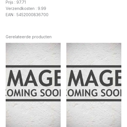
Prijs : 97.71
Verzendkosten : 9.99
EAN : 5452000836700
Gerelateerde producten