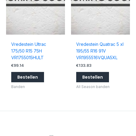
Vredestein Ultrac
Vredestein Quatrac 5 xl
175/50 R15 75H
195/55 R16 91V
VR1755015HULT
VR1955516VQUA5XL
€
99.14
€
133.83
Bestellen
Bestellen
Banden
All Season banden