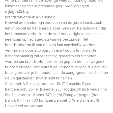
winterbanden in minder strenge weersomstandigheden kan
leiden tot slechtere prestaties (grip. wegligging en
slijtage).&nbsp:
Brandstofverbruik & veiligheid
Hoewel de banden zijn voorzien van de juiste labels zoals
het griplabel en het energielabel. willen wij benadrukken dat
het brandstofverbruik en de verkeersveiligheid met name
neerkomt op het rijgedrag van de bestuurder. Het
brandstofverbruik van de auto kan aanzienlijk worden
verminderd door ecologisch verantwoord te rijden. De
bandenspanning zal regelmatig gecontroleerd moeten
worden om brandstofefficiëntie en grip op een nat wegdek
te optimaliseren. Wat betreft de verkeersveiligheid is het van
belang om u altijd te houden aan de aangegeven snelheid en
de volgafstanden strikt in acht te nemen.
Grip label: B Geluidsproductie dB: 71 Garantie: 2 jaar
Bandensoort: Zomer Breedte: 235 Hoogte: 50 Inch velgen: 18
Snelheidsindex: V (max 240 km/h) Draagvermogen (per
band): 97 (max 730 kg) Energielabel: C Wieldiameter: 18
Universeel toepasbaar