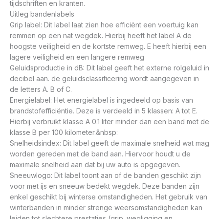
tijdschriften en kranten.
Uitleg bandenlabels
Grip label: Dit label laat zien hoe efficiënt een voertuig kan
remmen op een nat wegdek. Hierbij heeft het label A de
hoogste veiligheid en de kortste remweg. E heeft hierbij een
lagere veiligheid en een langere remweg
Geluidsproductie in dB: Dit label geeft het externe rolgeluid in
decibel aan. de geluidsclassificering wordt aangegeven in
de letters A. B of C.
Energielabel: Het energielabel is ingedeeld op basis van
brandstofefficiëntie. Deze is verdeeld in 5 klassen: A tot E.
Hierbij verbruikt klasse A 0.1 liter minder dan een band met de
klasse B per 100 kilometer.&nbsp:
Snelheidsindex: Dit label geeft de maximale snelheid wat mag
worden gereden met de band aan. Hiervoor houdt u de
maximale snelheid aan dat bij uw auto is opgegeven.
Sneeuwlogo: Dit label toont aan of de banden geschikt zijn
voor met ijs en sneeuw bedekt wegdek. Deze banden zijn
enkel geschikt bij winterse omstandigheden. Het gebruik van
winterbanden in minder strenge weersomstandigheden kan
leiden tot slechtere prestaties (grip. wegligging en