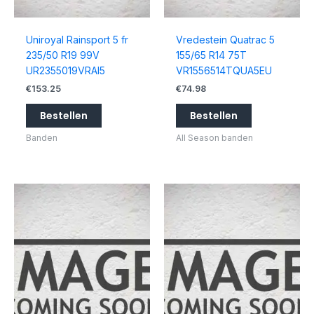
Uniroyal Rainsport 5 fr
Vredestein Quatrac 5
235/50 R19 99V
155/65 R14 75T
UR2355019VRAI5
VR1556514TQUA5EU
€
153.25
€
74.98
Bestellen
Bestellen
Banden
All Season banden