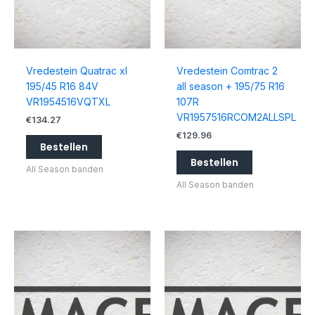
Vredestein Quatrac xl
Vredestein Comtrac 2
195/45 R16 84V
all season + 195/75 R16
VR1954516VQTXL
107R
VR1957516RCOM2ALLSPL
€
134.27
€
129.96
Bestellen
Bestellen
All Season banden
All Season banden