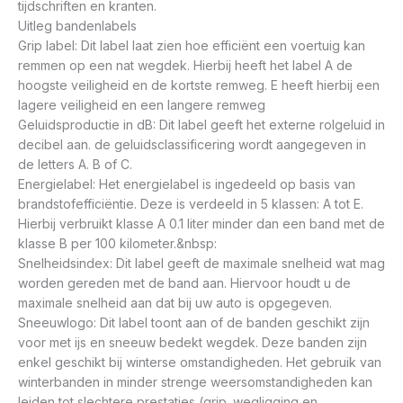
tijdschriften en kranten.
Uitleg bandenlabels
Grip label: Dit label laat zien hoe efficiënt een voertuig kan
remmen op een nat wegdek. Hierbij heeft het label A de
hoogste veiligheid en de kortste remweg. E heeft hierbij een
lagere veiligheid en een langere remweg
Geluidsproductie in dB: Dit label geeft het externe rolgeluid in
decibel aan. de geluidsclassificering wordt aangegeven in
de letters A. B of C.
Energielabel: Het energielabel is ingedeeld op basis van
brandstofefficiëntie. Deze is verdeeld in 5 klassen: A tot E.
Hierbij verbruikt klasse A 0.1 liter minder dan een band met de
klasse B per 100 kilometer.&nbsp:
Snelheidsindex: Dit label geeft de maximale snelheid wat mag
worden gereden met de band aan. Hiervoor houdt u de
maximale snelheid aan dat bij uw auto is opgegeven.
Sneeuwlogo: Dit label toont aan of de banden geschikt zijn
voor met ijs en sneeuw bedekt wegdek. Deze banden zijn
enkel geschikt bij winterse omstandigheden. Het gebruik van
winterbanden in minder strenge weersomstandigheden kan
leiden tot slechtere prestaties (grip. wegligging en