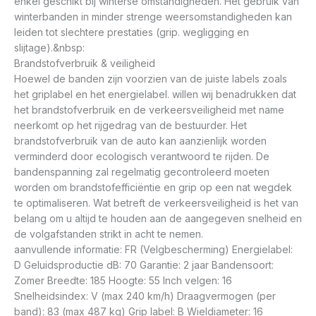
enkel geschikt bij winterse omstandigheden. Het gebruik van
winterbanden in minder strenge weersomstandigheden kan
leiden tot slechtere prestaties (grip. wegligging en
slijtage).&nbsp:
Brandstofverbruik & veiligheid
Hoewel de banden zijn voorzien van de juiste labels zoals
het griplabel en het energielabel. willen wij benadrukken dat
het brandstofverbruik en de verkeersveiligheid met name
neerkomt op het rijgedrag van de bestuurder. Het
brandstofverbruik van de auto kan aanzienlijk worden
verminderd door ecologisch verantwoord te rijden. De
bandenspanning zal regelmatig gecontroleerd moeten
worden om brandstofefficiëntie en grip op een nat wegdek
te optimaliseren. Wat betreft de verkeersveiligheid is het van
belang om u altijd te houden aan de aangegeven snelheid en
de volgafstanden strikt in acht te nemen.
aanvullende informatie: FR (Velgbescherming) Energielabel:
D Geluidsproductie dB: 70 Garantie: 2 jaar Bandensoort:
Zomer Breedte: 185 Hoogte: 55 Inch velgen: 16
Snelheidsindex: V (max 240 km/h) Draagvermogen (per
band): 83 (max 487 kg) Grip label: B Wieldiameter: 16