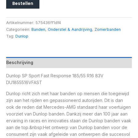
Bestellen
Artikelnummer:
575436ff1df4
Categorieën:
Banden
,
Onderstel & Aandrijving
,
Zomerbanden
Tag:
Dunlop
Beschrijving
Dunlop SP Sport Fast Response 185/55 R16 83V
DU1855516VFAST
Dunlop richt zich met haar banden op mensen die toegewijd
zijn aan het rijden en gepassioneerd autorijden. Dit is dan
ook de reden dat Mercedes-AMG standaard haar voertuigen
voorziet van Dunlop banden. Dankzij meer dan 100 jaar aan
ervaring in races en innovaties staan de Dunlop banden vaak
aan de top.&nbsp:Het ontwerp van Dunlop banden voor de
consument zijn vaak afgeleide van ontwerpen die succesvol