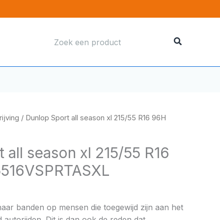
Zoeken
naar:
ijving
/ Dunlop Sport all season xl 215/55 R16 96H
 all season xl 215/55 R16
5516VSPRTASXL
haar banden op mensen die toegewijd zijn aan het
 autorijden. Dit is dan ook de reden dat