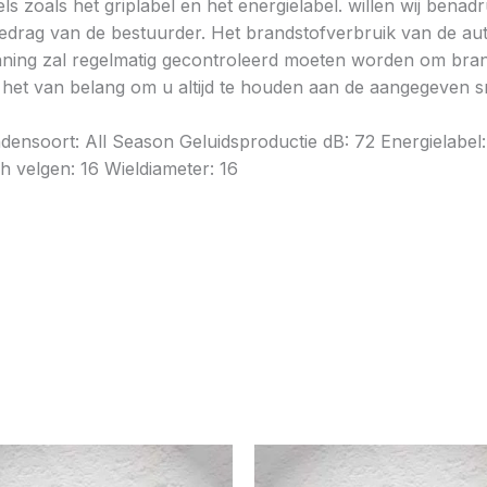
ls zoals het griplabel en het energielabel. willen wij bena
gedrag van de bestuurder. Het brandstofverbruik van de au
ning zal regelmatig gecontroleerd moeten worden om brands
is het van belang om u altijd te houden aan de aangegeven sn
soort: All Season Geluidsproductie dB: 72 Energielabel: C 
 velgen: 16 Wieldiameter: 16