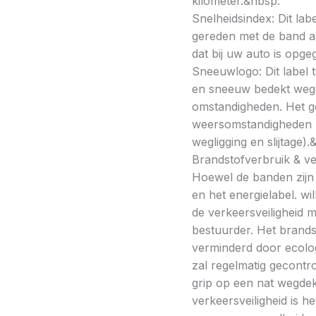
kilometer.&nbsp:
Snelheidsindex: Dit la
gereden met de band a
dat bij uw auto is opge
Sneeuwlogo: Dit label t
en sneeuw bedekt wegde
omstandigheden. Het g
weersomstandigheden kan
wegligging en slijtage).
Brandstofverbruik & vei
Hoewel de banden zijn v
en het energielabel. w
de verkeersveiligheid 
bestuurder. Het brands
verminderd door ecolo
zal regelmatig gecontr
grip op een nat wegdek 
verkeersveiligheid is h