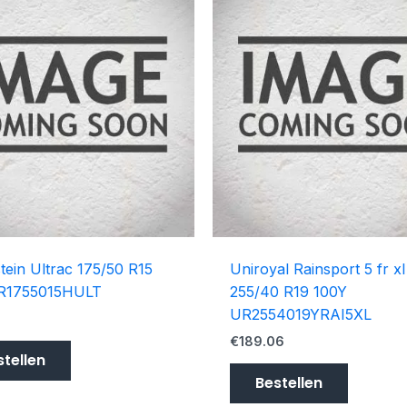
tein Ultrac 175/50 R15
Uniroyal Rainsport 5 fr xl
R1755015HULT
255/40 R19 100Y
UR2554019YRAI5XL
€
189.06
stellen
Bestellen