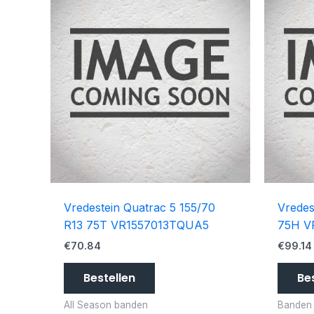
Vredestein Quatrac 5 155/70
Vredes
R13 75T VR1557013TQUA5
75H V
€
70.84
€
99.14
Bestellen
Be
All Season banden
Banden