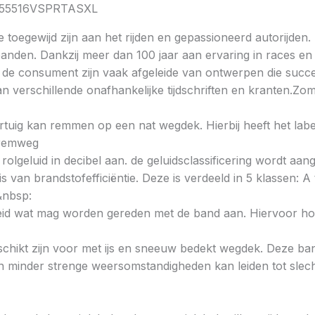
U2155516VSPRTASXL
toegewijd zijn aan het rijden en gepassioneerd autorijden
anden. Dankzij meer dan 100 jaar aan ervaring in races e
 consument zijn vaak afgeleide van ontwerpen die succesvo
 verschillende onafhankelijke tijdschriften en kranten
voertuig kan remmen op een nat wegdek. Hierbij heeft het la
e remweg
 rolgeluid in decibel aan. de geluidsclassificering wordt aan
s van brandstofefficiëntie. Deze is verdeeld in 5 klassen: A t
&nbsp:
heid wat mag worden gereden met de band aan. Hiervoor hou
chikt zijn voor met ijs en sneeuw bedekt wegdek. Deze band
minder strenge weersomstandigheden kan leiden tot slechte