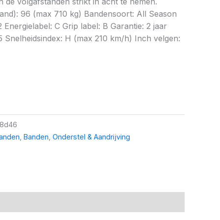
 de volgafstanden strikt in acht te nemen.
nd): 96 (max 710 kg) Bandensoort: All Season
 Energielabel: C Grip label: B Garantie: 2 jaar
5 Snelheidsindex: H (max 210 km/h) Inch velgen:
8d46
banden
,
Banden
,
Onderstel & Aandrijving