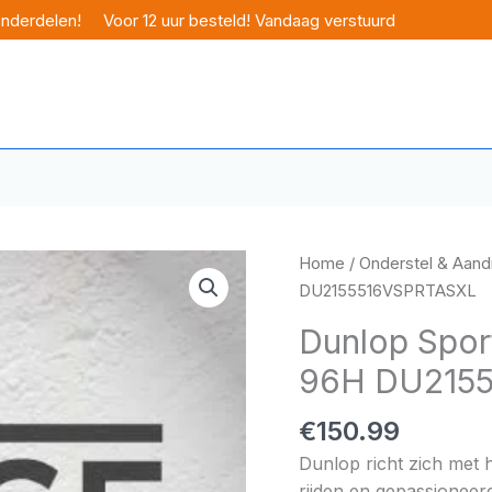
onderdelen!
Voor 12 uur besteld! Vandaag verstuurd
Home
/
Onderstel & Aandr
DU2155516VSPRTASXL
Dunlop Sport
96H DU215
€
150.99
Dunlop richt zich met 
rijden en gepassioneerd