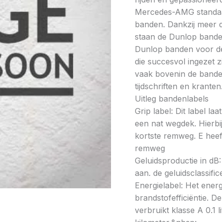
Mercedes-AMG standaa
banden. Dankzij meer d
staan de Dunlop bande
Dunlop banden voor de
die succesvol ingezet z
vaak bovenin de banden
tijdschriften en kran
Uitleg bandenlabels
Grip label: Dit label l
een nat wegdek. Hierbij
kortste remweg. E heeft
remweg
Geluidsproductie in dB: 
aan. de geluidsclassifi
Energielabel: Het energ
brandstofefficiëntie. De
verbruikt klasse A 0.1 