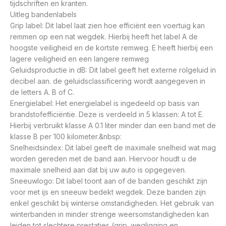
tijdschriften en kranten.
Uitleg bandenlabels
Grip label: Dit label laat zien hoe efficiënt een voertuig kan
remmen op een nat wegdek. Hierbij heeft het label A de
hoogste veiligheid en de kortste remweg. E heeft hierbij een
lagere veiligheid en een langere remweg
Geluidsproductie in dB: Dit label geeft het externe rolgeluid in
decibel aan. de geluidsclassificering wordt aangegeven in
de letters A. B of C.
Energielabel: Het energielabel is ingedeeld op basis van
brandstofefficiëntie. Deze is verdeeld in 5 klassen: A tot E.
Hierbij verbruikt klasse A 0.1 liter minder dan een band met de
klasse B per 100 kilometer.&nbsp:
Snelheidsindex: Dit label geeft de maximale snelheid wat mag
worden gereden met de band aan. Hiervoor houdt u de
maximale snelheid aan dat bij uw auto is opgegeven.
Sneeuwlogo: Dit label toont aan of de banden geschikt zijn
voor met ijs en sneeuw bedekt wegdek. Deze banden zijn
enkel geschikt bij winterse omstandigheden. Het gebruik van
winterbanden in minder strenge weersomstandigheden kan
leiden tot slechtere prestaties (grip. wegligging en