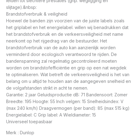
leiden tot slechtere prestaties (grip. wegligging en
slijtage).&nbsp:
Brandstofverbruik & veiligheid
Hoewel de banden zijn voorzien van de juiste labels zoals
het griplabel en het energielabel. willen wij benadrukken dat
het brandstofverbruik en de verkeersveiligheid met name
neerkomt op het rijgedrag van de bestuurder. Het
brandstofverbruik van de auto kan aanzienlijk worden
verminderd door ecologisch verantwoord te rijden. De
bandenspanning zal regelmatig gecontroleerd moeten
worden om brandstofefficiëntie en grip op een nat wegdek
te optimaliseren. Wat betreft de verkeersveiligheid is het van
belang om u altijd te houden aan de aangegeven snelheid en
de volgafstanden strikt in acht te nemen.
Garantie: 2 jaar Geluidsproductie dB: 71 Bandensoort: Zomer
Breedte: 195 Hoogte: 55 Inch velgen: 15 Snelheidsindex: V
(max 240 km/h) Draagvermogen (per band): 85 (max 515 kg)
Energielabel: C Grip label: A Wieldiameter: 15
Universeel toepasbaar
Merk : Dunlop