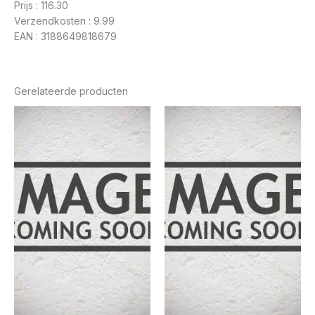
Prijs : 116.30
Verzendkosten : 9.99
EAN : 3188649818679
Gerelateerde producten