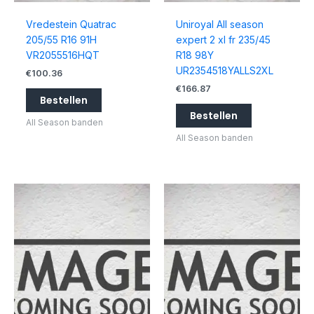
Vredestein Quatrac
Uniroyal All season
205/55 R16 91H
expert 2 xl fr 235/45
VR2055516HQT
R18 98Y
UR2354518YALLS2XL
€
100.36
€
166.87
Bestellen
Bestellen
All Season banden
All Season banden