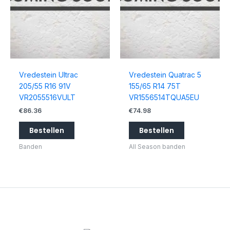
Vredestein Ultrac
Vredestein Quatrac 5
205/55 R16 91V
155/65 R14 75T
VR2055516VULT
VR1556514TQUA5EU
€
86.36
€
74.98
Bestellen
Bestellen
Banden
All Season banden