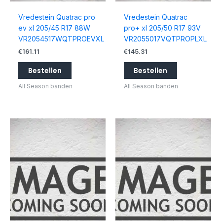
Vredestein Quatrac pro
Vredestein Quatrac
ev xl 205/45 R17 88W
pro+ xl 205/50 R17 93V
VR2054517WQTPROEVXL
VR2055017VQTPROPLXL
€
161.11
€
145.31
Bestellen
Bestellen
All Season banden
All Season banden