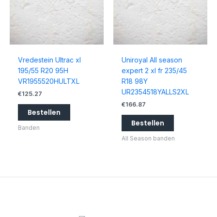
Vredestein Ultrac xl
Uniroyal All season
195/55 R20 95H
expert 2 xl fr 235/45
VR1955520HULTXL
R18 98Y
UR2354518YALLS2XL
€
125.27
€
166.87
Bestellen
Bestellen
Banden
All Season banden