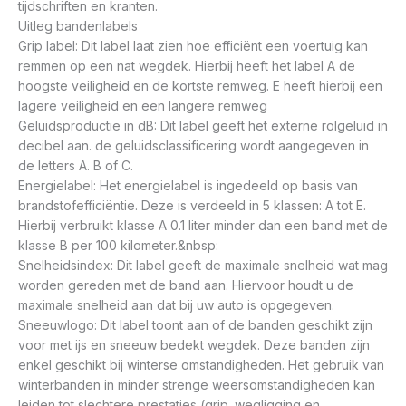
tijdschriften en kranten.
Uitleg bandenlabels
Grip label: Dit label laat zien hoe efficiënt een voertuig kan
remmen op een nat wegdek. Hierbij heeft het label A de
hoogste veiligheid en de kortste remweg. E heeft hierbij een
lagere veiligheid en een langere remweg
Geluidsproductie in dB: Dit label geeft het externe rolgeluid in
decibel aan. de geluidsclassificering wordt aangegeven in
de letters A. B of C.
Energielabel: Het energielabel is ingedeeld op basis van
brandstofefficiëntie. Deze is verdeeld in 5 klassen: A tot E.
Hierbij verbruikt klasse A 0.1 liter minder dan een band met de
klasse B per 100 kilometer.&nbsp:
Snelheidsindex: Dit label geeft de maximale snelheid wat mag
worden gereden met de band aan. Hiervoor houdt u de
maximale snelheid aan dat bij uw auto is opgegeven.
Sneeuwlogo: Dit label toont aan of de banden geschikt zijn
voor met ijs en sneeuw bedekt wegdek. Deze banden zijn
enkel geschikt bij winterse omstandigheden. Het gebruik van
winterbanden in minder strenge weersomstandigheden kan
leiden tot slechtere prestaties (grip. wegligging en