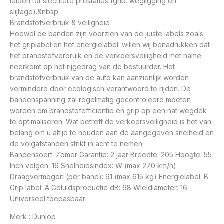
leiden tot slechtere prestaties (grip. wegligging en
slijtage).&nbsp:
Brandstofverbruik & veiligheid
Hoewel de banden zijn voorzien van de juiste labels zoals
het griplabel en het energielabel. willen wij benadrukken dat
het brandstofverbruik en de verkeersveiligheid met name
neerkomt op het rijgedrag van de bestuurder. Het
brandstofverbruik van de auto kan aanzienlijk worden
verminderd door ecologisch verantwoord te rijden. De
bandenspanning zal regelmatig gecontroleerd moeten
worden om brandstofefficiëntie en grip op een nat wegdek
te optimaliseren. Wat betreft de verkeersveiligheid is het van
belang om u altijd te houden aan de aangegeven snelheid en
de volgafstanden strikt in acht te nemen.
Bandensoort: Zomer Garantie: 2 jaar Breedte: 205 Hoogte: 55
Inch velgen: 16 Snelheidsindex: W (max 270 km/h)
Draagvermogen (per band): 91 (max 615 kg) Energielabel: B
Grip label: A Geluidsproductie dB: 68 Wieldiameter: 16
Universeel toepasbaar
Merk : Dunlop