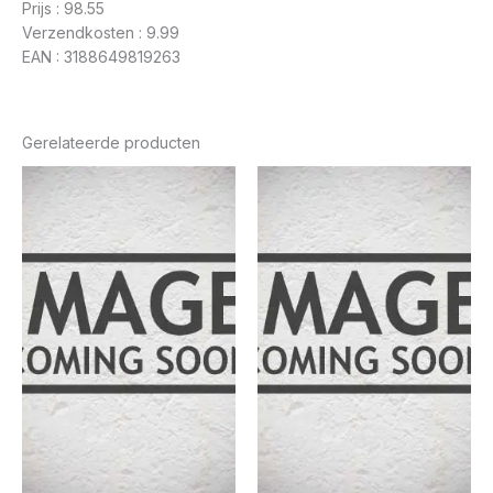
Prijs : 98.55
Verzendkosten : 9.99
EAN : 3188649819263
Gerelateerde producten