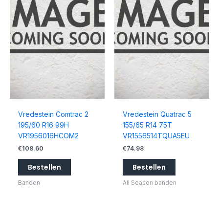
Vredestein Comtrac 2
Vredestein Quatrac 5
195/60 R16 99H
155/65 R14 75T
VR1956016HCOM2
VR1556514TQUA5EU
€
108.60
€
74.98
Bestellen
Bestellen
Banden
All Season banden