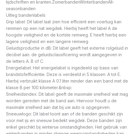
tijdschriften en kranten.ZomerbandenWinterbandenAll-
seasonbanden
Uitleg bandenlabels
Grip label: Dit label laat zien hoe efficiënt een voertuig kan
remmen op een nat wegdek. Hierbij heeft het label A de
hoogste veiligheid en de kortste remweg. E heeft hierbij een
lagere veiligheid en een langere remweg
Geluidsproductie in dB: Dit label geeft het externe rolgeluid in
decibel aan. de geluidsclassificering wordt aangegeven in
de letters A. B of C.
Energielabel: Het energielabel is ingedeeld op basis van
brandstofefficiëntie. Deze is verdeeld in 5 klassen: A tot E.
Hierbij verbruikt klasse A 0.1 liter minder dan een band met de
klasse B per 100 kilometer.&nbsp:
Snelheidsindex: Dit label geeft de maximale snelheid wat mag
worden gereden met de band aan. Hiervoor houdt u de
maximale snelheid aan dat bij uw auto is opgegeven.
Sneeuwlogo: Dit label toont aan of de banden geschikt zijn
voor met ijs en sneeuw bedekt wegdek. Deze banden zijn
enkel geschikt bij winterse omstandigheden. Het gebruik van
winterbanden in minder strenge weersomstandigheden kan