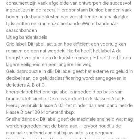
consument zijn vaak afgeleide van ontwerpen die succesvol
ingezet zijn in de racerij. Hierdoor staan Dunlop banden vaak
bovenin de bandentesten van verschillende onafhankelijke
tijdschriften en kranten.ZomerbandenWinterbandenAll-
seasonbanden
Uitleg bandenlabels
Grip label: Dit label laat zien hoe efficiënt een voertuig kan
remmen op een nat wegdek. Hierbij heeft het label A de
hoogste veiligheid en de kortste remweg. E heeft hierbij een
lagere veiligheid en een langere remweg
Geluidsproductie in dB: Dit label geeft het externe rolgeluid in
decibel aan. de geluidsclassificering wordt aangegeven in
de letters A. B of C.
Energielabel: Het energielabel is ingedeeld op basis van
brandstofefficiëntie. Deze is verdeeld in 5 klassen: A tot E.
Hierbij verbruikt klasse A 0.1 liter minder dan een band met de
klasse B per 100 kilometer.&nbsp:
Snelheidsindex: Dit label geeft de maximale snelheid wat mag
worden gereden met de band aan. Hiervoor houdt u de
maximale snelheid aan dat bij uw auto is opgegeven.