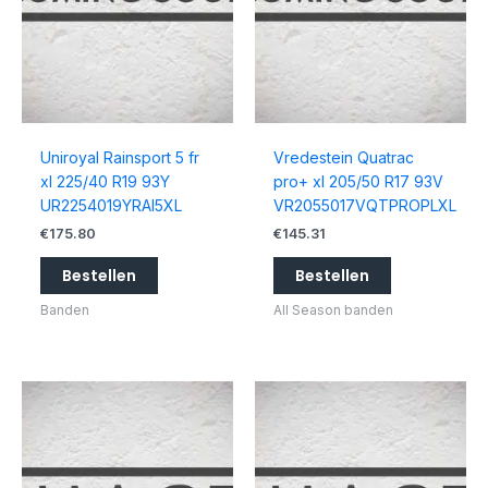
Uniroyal Rainsport 5 fr
Vredestein Quatrac
xl 225/40 R19 93Y
pro+ xl 205/50 R17 93V
UR2254019YRAI5XL
VR2055017VQTPROPLXL
€
175.80
€
145.31
Bestellen
Bestellen
Banden
All Season banden