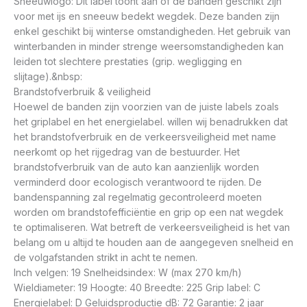
Sneeuwlogo: Dit label toont aan of de banden geschikt zijn
voor met ijs en sneeuw bedekt wegdek. Deze banden zijn
enkel geschikt bij winterse omstandigheden. Het gebruik van
winterbanden in minder strenge weersomstandigheden kan
leiden tot slechtere prestaties (grip. wegligging en
slijtage).&nbsp:
Brandstofverbruik & veiligheid
Hoewel de banden zijn voorzien van de juiste labels zoals
het griplabel en het energielabel. willen wij benadrukken dat
het brandstofverbruik en de verkeersveiligheid met name
neerkomt op het rijgedrag van de bestuurder. Het
brandstofverbruik van de auto kan aanzienlijk worden
verminderd door ecologisch verantwoord te rijden. De
bandenspanning zal regelmatig gecontroleerd moeten
worden om brandstofefficiëntie en grip op een nat wegdek
te optimaliseren. Wat betreft de verkeersveiligheid is het van
belang om u altijd te houden aan de aangegeven snelheid en
de volgafstanden strikt in acht te nemen.
Inch velgen: 19 Snelheidsindex: W (max 270 km/h)
Wieldiameter: 19 Hoogte: 40 Breedte: 225 Grip label: C
Energielabel: D Geluidsproductie dB: 72 Garantie: 2 jaar