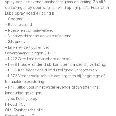
spray een uitstekende aanhechting aan de ketting. Zo blijft
de kettingspray door weer en wind op zijn plaats. Eurol Chain
Lube Spray Road & Racing is:
– Smerend
– Beschermend
– Roest- en corrosiewerend
– Vochtverdringend en waterafstotend
– Siliconenvrij
– En verwijdert vuil en vet
Gevarenaanduidingen (CLP):
– H222 Zeer licht ontvlambare aerosol.
– H229 Houder onder druk: kan open barsten bij verhitting.
– H336 Kan slaperigheid of duizeligheid veroorzaken.
– H372 Veroorzaakt schade aan organen bij langdurige of
herhaalde blootstelling.
– H411 Giftig voor in het water levende organismen. met
langdurige gevolgen.
Type: Kettingspray
Inhoud: 400 ml
Olie: Synthetische olie
Geschikt voor : 0.