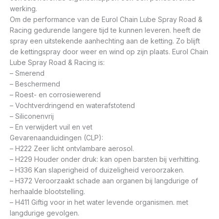
werking.
Om de performance van de Eurol Chain Lube Spray Road &
Racing gedurende langere tijd te kunnen leveren. heeft de
spray een uitstekende aanhechting aan de ketting. Zo blijft
de kettingspray door weer en wind op zijn plaats. Eurol Chain
Lube Spray Road & Racing is:
– Smerend
– Beschermend
– Roest- en corrosiewerend
– Vochtverdringend en waterafstotend
– Siliconenvrij
– En verwijdert vuil en vet
Gevarenaanduidingen (CLP):
– H222 Zeer licht ontvlambare aerosol.
– H229 Houder onder druk: kan open barsten bij verhitting.
– H336 Kan slaperigheid of duizeligheid veroorzaken.
– H372 Veroorzaakt schade aan organen bij langdurige of
herhaalde blootstelling.
– H411 Giftig voor in het water levende organismen. met
langdurige gevolgen.