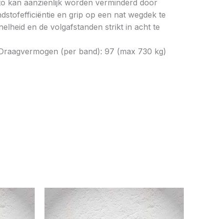
to kan aanzienlijk worden verminderd door
tofefficiëntie en grip op een nat wegdek te
elheid en de volgafstanden strikt in acht te
h) Draagvermogen (per band): 97 (max 730 kg)