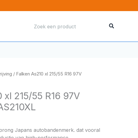
Zoeken
naar:
ijving
/ Falken As210 xl 215/55 R16 97V
 xl 215/55 R16 97V
AS210XL
sprong Japans autobandenmerk. dat vooral
ductie van high-performance