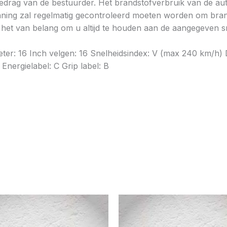
gedrag van de bestuurder. Het brandstofverbruik van de au
ning zal regelmatig gecontroleerd moeten worden om brands
is het van belang om u altijd te houden aan de aangegeven sn
ameter: 16 Inch velgen: 16 Snelheidsindex: V (max 240 km/
Energielabel: C Grip label: B