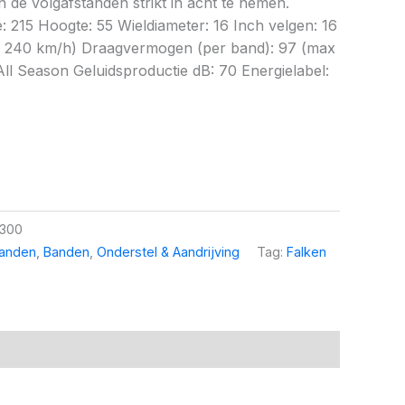
 de volgafstanden strikt in acht te nemen.
e: 215 Hoogte: 55 Wieldiameter: 16 Inch velgen: 16
x 240 km/h) Draagvermogen (per band): 97 (max
ll Season Geluidsproductie dB: 70 Energielabel:
6300
banden
,
Banden
,
Onderstel & Aandrijving
Tag:
Falken