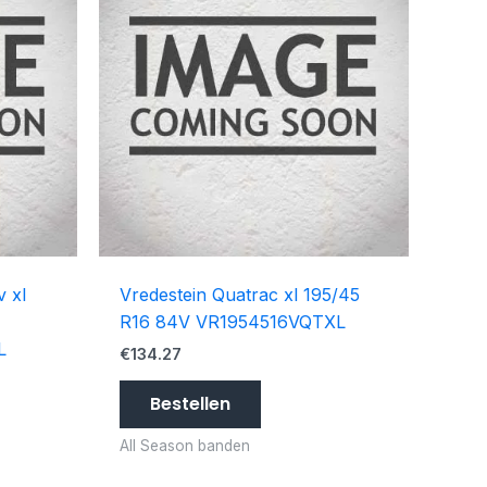
v xl
Vredestein Quatrac xl 195/45
R16 84V VR1954516VQTXL
L
€
134.27
Bestellen
All Season banden