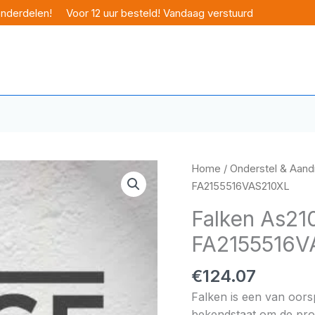
onderdelen!
Voor 12 uur besteld! Vandaag verstuurd
Home
/
Onderstel & Aandr
FA2155516VAS210XL
Falken As210
FA2155516V
€
124.07
Falken is een van oor
bekendstaat om de pro