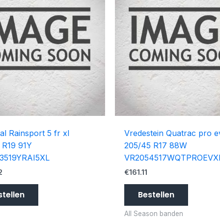
al Rainsport 5 fr xl
Vredestein Quatrac pro e
 R19 91Y
205/45 R17 88W
3519YRAI5XL
VR2054517WQTPROEVX
2
€
161.11
stellen
Bestellen
All Season banden