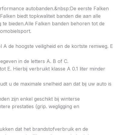
erformance autobanden.&nbsp:De eerste Falken
alken biedt topkwaliteit banden die aan alle
g te bieden.Alle Falken banden behoren tot de
tomobielsport.
bel A de hoogste veiligheid en de kortste remweg. E
gegeven in de letters A. B of C.
ot E. Hierbij verbruikt klasse A 0.1 liter minder
dt u de maximale snelheid aan dat bij uw auto is
en zijn enkel geschikt bij winterse
re prestaties (grip. wegligging en
drukken dat het brandstofverbruik en de