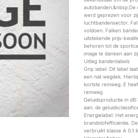
autobanden.&nbsp:De e
werd geprezen voor zijn
luchtbandensector. Falk
voldoen. Falken bande
uitstekende prijs-kwali
behoren tot de sportcat
image te danken aan zi
Uitleg bandenlabels
Grip label: Dit label l
een nat wegdek. Hierbij
kortste remweg. E heeft
remweg
Geluidsproductie in dB: 
aan. de geluidsclassifi
Energielabel: Het energ
brandstofefficiëntie. De
verbruikt klasse A 0.1 