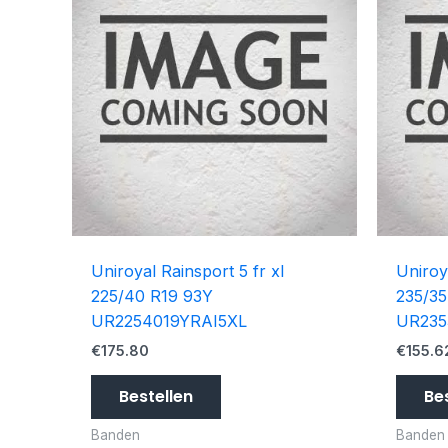
Uniroyal Rainsport 5 fr xl
Uniroy
225/40 R19 93Y
235/35
UR2254019YRAI5XL
UR235
€
175.80
€
155.6
Bestellen
Be
Banden
Banden