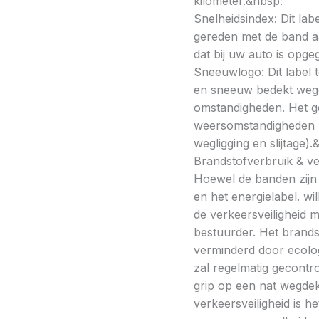
kilometer.&nbsp:
Snelheidsindex: Dit la
gereden met de band a
dat bij uw auto is opge
Sneeuwlogo: Dit label t
en sneeuw bedekt wegde
omstandigheden. Het g
weersomstandigheden kan
wegligging en slijtage).
Brandstofverbruik & vei
Hoewel de banden zijn v
en het energielabel. w
de verkeersveiligheid 
bestuurder. Het brands
verminderd door ecolo
zal regelmatig gecontr
grip op een nat wegdek 
verkeersveiligheid is h