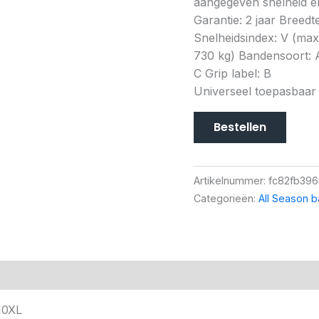
aangegeven snelheid en
Garantie: 2 jaar Breedt
Snelheidsindex: V (ma
730 kg) Bandensoort: A
C Grip label: B
Universeel toepasbaar
Bestellen
Artikelnummer:
fc82fb39
Categorieën:
All Season 
10XL