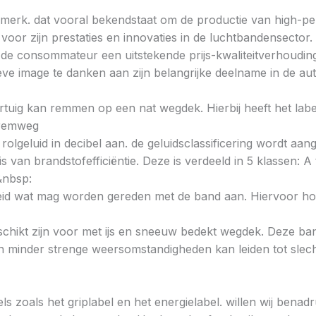
merk. dat vooral bekendstaat om de productie van high-p
r zijn prestaties en innovaties in de luchtbandensector. F
 de consommateur een uitstekende prijs-kwaliteitverhoudin
ieve image te danken aan zijn belangrijke deelname in de au
voertuig kan remmen op een nat wegdek. Hierbij heeft het la
e remweg
 rolgeluid in decibel aan. de geluidsclassificering wordt aan
s van brandstofefficiëntie. Deze is verdeeld in 5 klassen: A t
&nbsp:
heid wat mag worden gereden met de band aan. Hiervoor hou
chikt zijn voor met ijs en sneeuw bedekt wegdek. Deze band
minder strenge weersomstandigheden kan leiden tot slechte
ls zoals het griplabel en het energielabel. willen wij bena