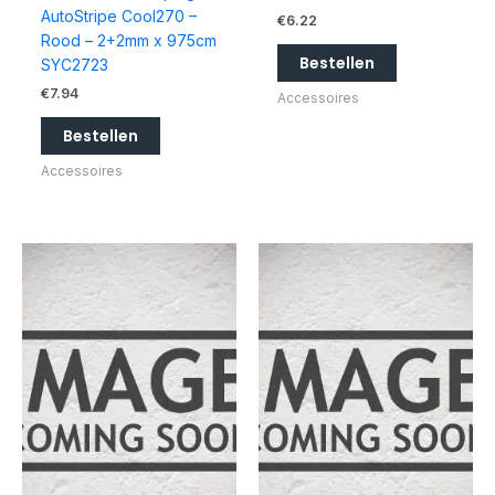
AutoStripe Cool270 –
€
6.22
Rood – 2+2mm x 975cm
Bestellen
SYC2723
€
7.94
Accessoires
Bestellen
Accessoires