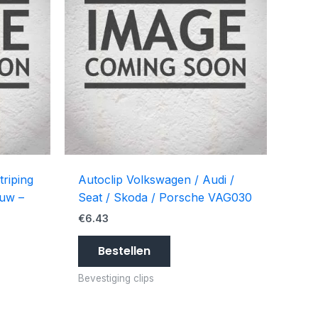
triping
Autoclip Volkswagen / Audi /
auw –
Seat / Skoda / Porsche VAG030
€
6.43
Bestellen
Bevestiging clips