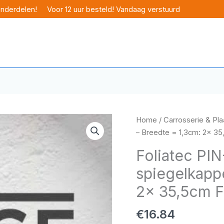
onderdelen!
Voor 12 uur besteld! Vandaag verstuurd
Home
/
Carrosserie & Pl
– Breedte = 1,3cm: 2x 3
Foliatec PIN
spiegelkapp
2x 35,5cm 
€
16.84