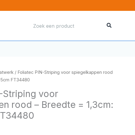
Zoeken
naar:
aatwerk
/ Foliatec PIN-Striping voor spiegelkappen rood
5,5cm FT34480
-Striping voor
en rood – Breedte = 1,3cm:
FT34480