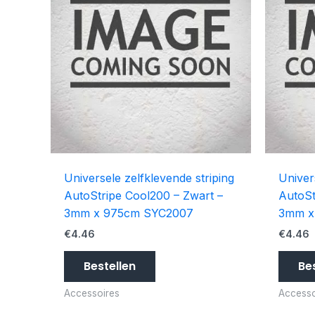
Universele zelfklevende striping
Univer
AutoStripe Cool200 – Zwart –
AutoSt
3mm x 975cm SYC2007
3mm x
€
4.46
€
4.46
Bestellen
Be
Accessoires
Accesso