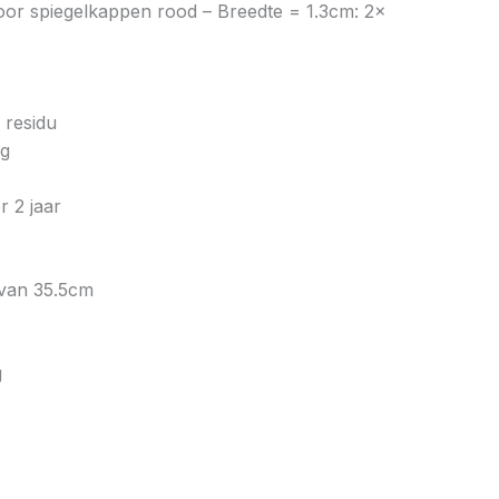
voor spiegelkappen rood – Breedte = 1.3cm: 2x
 residu
ig
r 2 jaar
 van 35.5cm
g