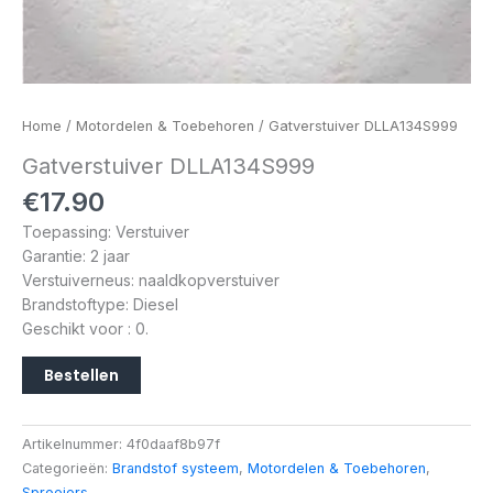
Home
/
Motordelen & Toebehoren
/ Gatverstuiver DLLA134S999
Gatverstuiver DLLA134S999
€
17.90
Toepassing: Verstuiver
Garantie: 2 jaar
Verstuiverneus: naaldkopverstuiver
Brandstoftype: Diesel
Geschikt voor : 0.
Bestellen
Artikelnummer:
4f0daaf8b97f
Categorieën:
Brandstof systeem
,
Motordelen & Toebehoren
,
Sproeiers