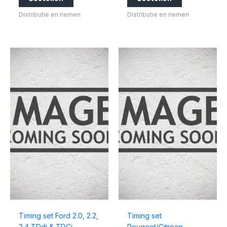
Distributie en riemen
Distributie en riemen
Timing set Ford 2.0, 2.2,
Timing set
2.4 TDdi & TDCi
Peugeot/Citroen