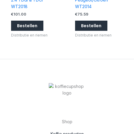
WT2018
WT2014
€
101.00
€
75.59
Bestellen
Bestellen
Distributie en riemen
Distributie en riemen
Shop
Koffie producten