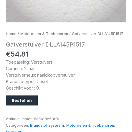
Home
/
Motordelen & Toebehoren
/ Gatverstuiver DLLA145P1517
Gatverstuiver DLLA145P1517
€
54.81
Toepassing: Verstuivers
Garantie: 2 jaar
Verstuiverneus: naaldkopverstuiver
Brandstoftype: Diesel
Geschikt voor : 0.
Bestellen
Artikelnummer:
8af6dde53ff0
Categorieën:
Brandstof systeem
,
Motordelen & Toebehoren
,
Sproeiers