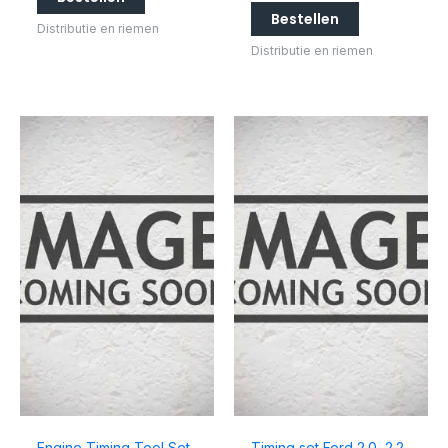
Bestellen
Distributie en riemen
Distributie en riemen
Engine Timing Tool Set-
Timing set Ford 2.0, 2.2,