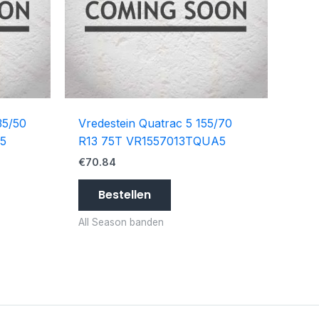
35/50
Vredestein Quatrac 5 155/70
5
R13 75T VR1557013TQUA5
€
70.84
Bestellen
All Season banden