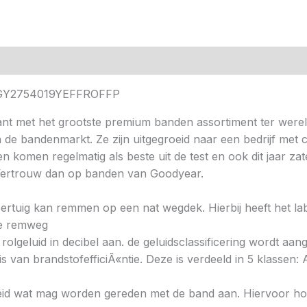
1Y GY2754019YEFFROFFP
nt met het grootste premium banden assortiment ter wereld
n de bandenmarkt. Ze zijn uitgegroeid naar een bedrijf me
den komen regelmatig als beste uit de test en ook dit jaar
? Vertrouw dan op banden van Goodyear.
 voertuig kan remmen op een nat wegdek. Hierbij heeft het l
ere remweg
 rolgeluid in decibel aan. de geluidsclassificering wordt aan
s van brandstofefficiÃ«ntie. Deze is verdeeld in 5 klassen: A 
heid wat mag worden gereden met de band aan. Hiervoor hou