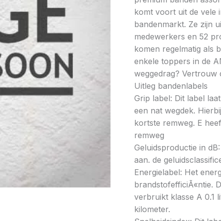
komt voort uit de vele
bandenmarkt. Ze zijn u
medewerkers en 52 prod
komen regelmatig als be
enkele toppers in de A
weggedrag? Vertrouw 
Uitleg bandenlabels
Grip label: Dit label l
een nat wegdek. Hierbij
kortste remweg. E heeft
remweg
Geluidsproductie in dB: 
aan. de geluidsclassifi
Energielabel: Het energ
brandstofefficiÃ«ntie. D
verbruikt klasse A 0.1 
kilometer.