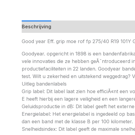
Beschrijving
Good year Eff. grip moe rof fp 275/40 R19 10
Goodyear. opgericht in 1898 is een bandenfabrika
vele innovaties die ze hebben geÃ¯ntroduceerd i
productiefaciliteiten in 22 landen. Goodyear ban
test. Wilt u zekerheid en uitstekend weggedrag
Uitleg bandenlabels
Grip label: Dit label laat zien hoe efficiÃ«nt een
E heeft hierbij een lagere veiligheid en een lang
Geluidsproductie in dB: Dit label geeft het externe
Energielabel: Het energielabel is ingedeeld op basi
dan een band met de klasse B per 100 kilometer.
Snelheidsindex: Dit label geeft de maximale snel