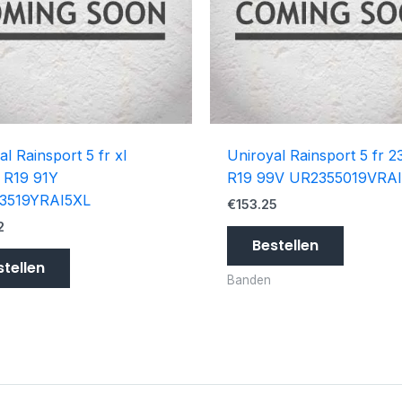
al Rainsport 5 fr xl
Uniroyal Rainsport 5 fr 2
 R19 91Y
R19 99V UR2355019VRAI
3519YRAI5XL
€
153.25
2
Bestellen
stellen
Banden