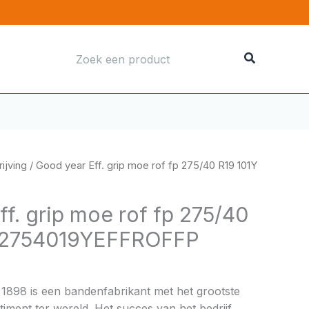
Zoeken
naar:
ijving
/ Good year Eff. grip moe rof fp 275/40 R19 101Y
f. grip moe rof fp 275/40
Y2754019YEFFROFFP
 1898 is een bandenfabrikant met het grootste
ment ter wereld. Het succes van het bedrijf