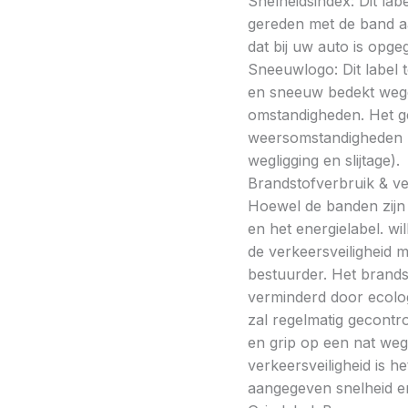
Snelheidsindex: Dit la
gereden met de band a
dat bij uw auto is opge
Sneeuwlogo: Dit label t
en sneeuw bedekt wegde
omstandigheden. Het g
weersomstandigheden kan
wegligging en slijtage).
Brandstofverbruik & vei
Hoewel de banden zijn v
en het energielabel. w
de verkeersveiligheid 
bestuurder. Het brands
verminderd door ecolo
zal regelmatig gecontr
en grip op een nat weg
verkeersveiligheid is h
aangegeven snelheid en