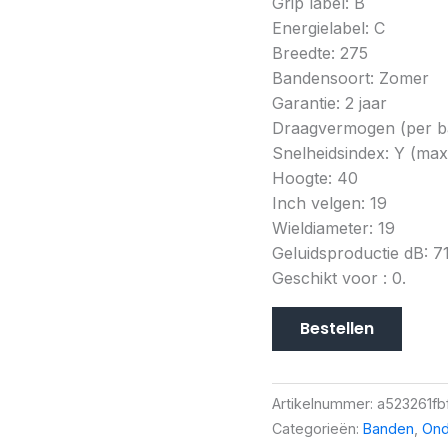
Grip label: B
Energielabel: C
Breedte: 275
Bandensoort: Zomer
Garantie: 2 jaar
Draagvermogen (per ba
Snelheidsindex: Y (ma
Hoogte: 40
Inch velgen: 19
Wieldiameter: 19
Geluidsproductie dB: 7
Geschikt voor : 0.
Bestellen
Artikelnummer:
a523261fb
Categorieën:
Banden
,
Ond