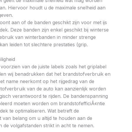
bel geeft de maximale snelheid wat mag worden
an. Hiervoor houdt u de maximale snelheid aan
geven.
oont aan of de banden geschikt zijn voor met ijs
k. Deze banden zijn enkel geschikt bij winterse
ebruik van winterbanden in minder strenge
 leiden tot slechtere prestaties (grip.
ligheid
oorzien van de juiste labels zoals het griplabel
illen wij benadrukken dat het brandstofverbruik en
met name neerkomt op het rijgedrag van de
tofverbruik van de auto kan aanzienlijk worden
gisch verantwoord te rijden. De bandenspanning
oleerd moeten worden om brandstofefficiÃ«ntie
dek te optimaliseren. Wat betreft de
et van belang om u altijd te houden aan de
 de volgafstanden strikt in acht te nemen.