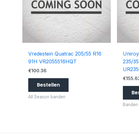
Vredestein Quatrac 205/55 R16
Uniroy
91H VR2055516HQT
235/35
UR235
€
100.36
€
155.6
Bestellen
Be
All Season banden
Banden