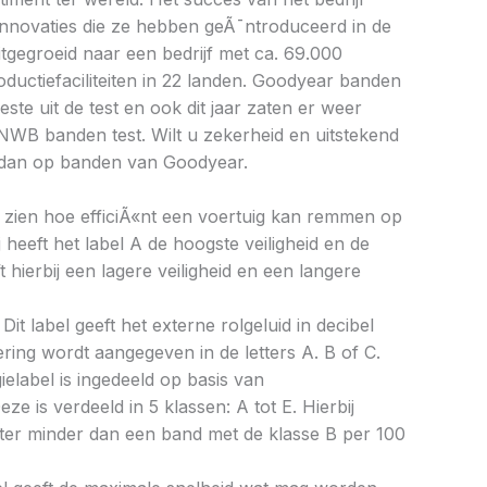
 innovaties die ze hebben geÃ¯ntroduceerd in de
itgegroeid naar een bedrijf met ca. 69.000
uctiefaciliteiten in 22 landen. Goodyear banden
ste uit de test en ook dit jaar zaten er weer
NWB banden test. Wilt u zekerheid en uitstekend
dan op banden van Goodyear.
aat zien hoe efficiÃ«nt een voertuig kan remmen op
 heeft het label A de hoogste veiligheid en de
 hierbij een lagere veiligheid en een langere
Dit label geeft het externe rolgeluid in decibel
cering wordt aangegeven in de letters A. B of C.
ielabel is ingedeeld op basis van
eze is verdeeld in 5 klassen: A tot E. Hierbij
liter minder dan een band met de klasse B per 100