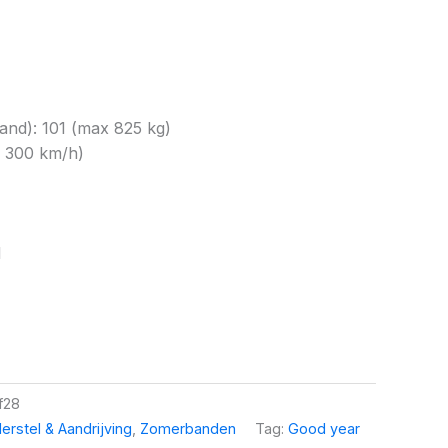
nd): 101 (max 825 kg)
x 300 km/h)
1
f28
erstel & Aandrijving
,
Zomerbanden
Tag:
Good year