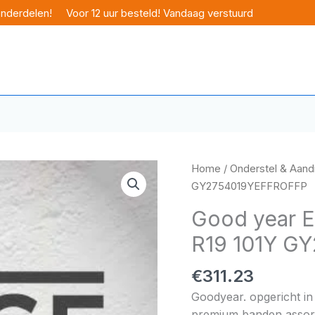
onderdelen!
Voor 12 uur besteld! Vandaag verstuurd
Home
/
Onderstel & Aandr
GY2754019YEFFROFFP
Good year Ef
R19 101Y G
€
311.23
Goodyear. opgericht in
premium banden assorti