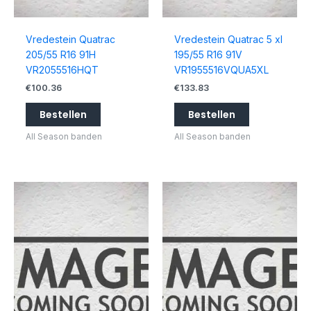
Vredestein Quatrac
Vredestein Quatrac 5 xl
205/55 R16 91H
195/55 R16 91V
VR2055516HQT
VR1955516VQUA5XL
€
100.36
€
133.83
Bestellen
Bestellen
All Season banden
All Season banden