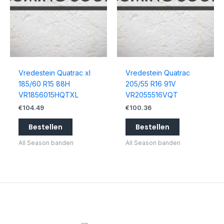
Vredestein Quatrac xl
Vredestein Quatrac
185/60 R15 88H
205/55 R16 91V
VR1856015HQTXL
VR2055516VQT
€
104.49
€
100.36
Bestellen
Bestellen
All Season banden
All Season banden