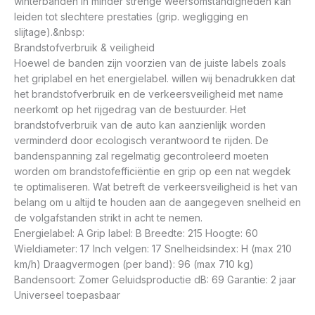
winterbanden in minder strenge weersomstandigheden kan
leiden tot slechtere prestaties (grip. wegligging en
slijtage).&nbsp:
Brandstofverbruik & veiligheid
Hoewel de banden zijn voorzien van de juiste labels zoals
het griplabel en het energielabel. willen wij benadrukken dat
het brandstofverbruik en de verkeersveiligheid met name
neerkomt op het rijgedrag van de bestuurder. Het
brandstofverbruik van de auto kan aanzienlijk worden
verminderd door ecologisch verantwoord te rijden. De
bandenspanning zal regelmatig gecontroleerd moeten
worden om brandstofefficiëntie en grip op een nat wegdek
te optimaliseren. Wat betreft de verkeersveiligheid is het van
belang om u altijd te houden aan de aangegeven snelheid en
de volgafstanden strikt in acht te nemen.
Energielabel: A Grip label: B Breedte: 215 Hoogte: 60
Wieldiameter: 17 Inch velgen: 17 Snelheidsindex: H (max 210
km/h) Draagvermogen (per band): 96 (max 710 kg)
Bandensoort: Zomer Geluidsproductie dB: 69 Garantie: 2 jaar
Universeel toepasbaar