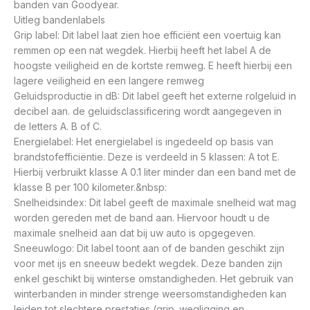
banden van Goodyear.
Uitleg bandenlabels
Grip label: Dit label laat zien hoe efficiënt een voertuig kan
remmen op een nat wegdek. Hierbij heeft het label A de
hoogste veiligheid en de kortste remweg. E heeft hierbij een
lagere veiligheid en een langere remweg
Geluidsproductie in dB: Dit label geeft het externe rolgeluid in
decibel aan. de geluidsclassificering wordt aangegeven in
de letters A. B of C.
Energielabel: Het energielabel is ingedeeld op basis van
brandstofefficiëntie. Deze is verdeeld in 5 klassen: A tot E.
Hierbij verbruikt klasse A 0.1 liter minder dan een band met de
klasse B per 100 kilometer.&nbsp:
Snelheidsindex: Dit label geeft de maximale snelheid wat mag
worden gereden met de band aan. Hiervoor houdt u de
maximale snelheid aan dat bij uw auto is opgegeven.
Sneeuwlogo: Dit label toont aan of de banden geschikt zijn
voor met ijs en sneeuw bedekt wegdek. Deze banden zijn
enkel geschikt bij winterse omstandigheden. Het gebruik van
winterbanden in minder strenge weersomstandigheden kan
leiden tot slechtere prestaties (grip. wegligging en