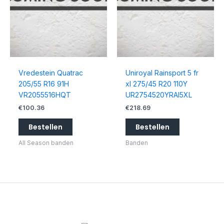
Vredestein Quatrac
Uniroyal Rainsport 5 fr
205/55 R16 91H
xl 275/45 R20 110Y
VR2055516HQT
UR2754520YRAI5XL
€
100.36
€
218.69
Bestellen
Bestellen
All Season banden
Banden