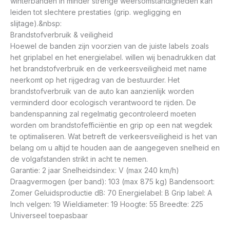
winterbanden in minder strenge weersomstandigheden kan
leiden tot slechtere prestaties (grip. wegligging en
slijtage).&nbsp:
Brandstofverbruik & veiligheid
Hoewel de banden zijn voorzien van de juiste labels zoals
het griplabel en het energielabel. willen wij benadrukken dat
het brandstofverbruik en de verkeersveiligheid met name
neerkomt op het rijgedrag van de bestuurder. Het
brandstofverbruik van de auto kan aanzienlijk worden
verminderd door ecologisch verantwoord te rijden. De
bandenspanning zal regelmatig gecontroleerd moeten
worden om brandstofefficiëntie en grip op een nat wegdek
te optimaliseren. Wat betreft de verkeersveiligheid is het van
belang om u altijd te houden aan de aangegeven snelheid en
de volgafstanden strikt in acht te nemen.
Garantie: 2 jaar Snelheidsindex: V (max 240 km/h)
Draagvermogen (per band): 103 (max 875 kg) Bandensoort:
Zomer Geluidsproductie dB: 70 Energielabel: B Grip label: A
Inch velgen: 19 Wieldiameter: 19 Hoogte: 55 Breedte: 225
Universeel toepasbaar