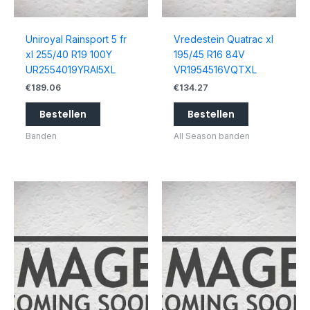
Uniroyal Rainsport 5 fr
Vredestein Quatrac xl
xl 255/40 R19 100Y
195/45 R16 84V
UR2554019YRAI5XL
VR1954516VQTXL
€
189.06
€
134.27
Bestellen
Bestellen
Banden
All Season banden