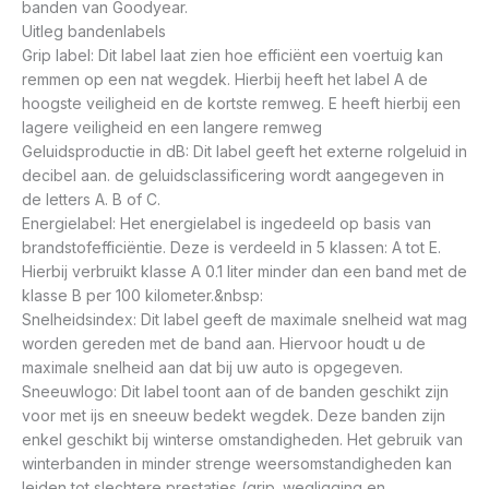
banden van Goodyear.
Uitleg bandenlabels
Grip label: Dit label laat zien hoe efficiënt een voertuig kan
remmen op een nat wegdek. Hierbij heeft het label A de
hoogste veiligheid en de kortste remweg. E heeft hierbij een
lagere veiligheid en een langere remweg
Geluidsproductie in dB: Dit label geeft het externe rolgeluid in
decibel aan. de geluidsclassificering wordt aangegeven in
de letters A. B of C.
Energielabel: Het energielabel is ingedeeld op basis van
brandstofefficiëntie. Deze is verdeeld in 5 klassen: A tot E.
Hierbij verbruikt klasse A 0.1 liter minder dan een band met de
klasse B per 100 kilometer.&nbsp:
Snelheidsindex: Dit label geeft de maximale snelheid wat mag
worden gereden met de band aan. Hiervoor houdt u de
maximale snelheid aan dat bij uw auto is opgegeven.
Sneeuwlogo: Dit label toont aan of de banden geschikt zijn
voor met ijs en sneeuw bedekt wegdek. Deze banden zijn
enkel geschikt bij winterse omstandigheden. Het gebruik van
winterbanden in minder strenge weersomstandigheden kan
leiden tot slechtere prestaties (grip. wegligging en