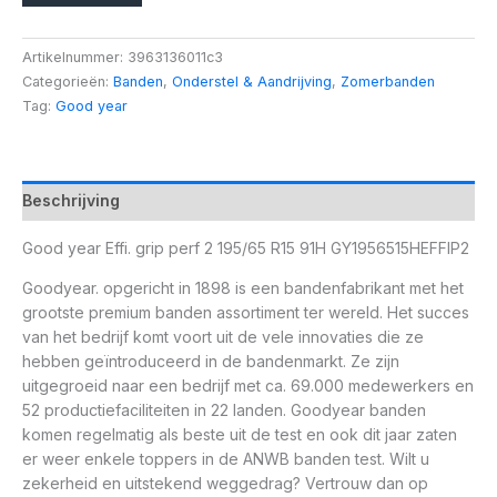
Artikelnummer:
3963136011c3
Categorieën:
Banden
,
Onderstel & Aandrijving
,
Zomerbanden
Tag:
Good year
Beschrijving
Good year Effi. grip perf 2 195/65 R15 91H GY1956515HEFFIP2
Goodyear. opgericht in 1898 is een bandenfabrikant met het
grootste premium banden assortiment ter wereld. Het succes
van het bedrijf komt voort uit de vele innovaties die ze
hebben geïntroduceerd in de bandenmarkt. Ze zijn
uitgegroeid naar een bedrijf met ca. 69.000 medewerkers en
52 productiefaciliteiten in 22 landen. Goodyear banden
komen regelmatig als beste uit de test en ook dit jaar zaten
er weer enkele toppers in de ANWB banden test. Wilt u
zekerheid en uitstekend weggedrag? Vertrouw dan op