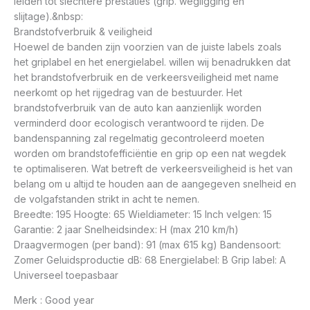
leiden tot slechtere prestaties (grip. wegligging en
slijtage).&nbsp:
Brandstofverbruik & veiligheid
Hoewel de banden zijn voorzien van de juiste labels zoals
het griplabel en het energielabel. willen wij benadrukken dat
het brandstofverbruik en de verkeersveiligheid met name
neerkomt op het rijgedrag van de bestuurder. Het
brandstofverbruik van de auto kan aanzienlijk worden
verminderd door ecologisch verantwoord te rijden. De
bandenspanning zal regelmatig gecontroleerd moeten
worden om brandstofefficiëntie en grip op een nat wegdek
te optimaliseren. Wat betreft de verkeersveiligheid is het van
belang om u altijd te houden aan de aangegeven snelheid en
de volgafstanden strikt in acht te nemen.
Breedte: 195 Hoogte: 65 Wieldiameter: 15 Inch velgen: 15
Garantie: 2 jaar Snelheidsindex: H (max 210 km/h)
Draagvermogen (per band): 91 (max 615 kg) Bandensoort:
Zomer Geluidsproductie dB: 68 Energielabel: B Grip label: A
Universeel toepasbaar
Merk : Good year