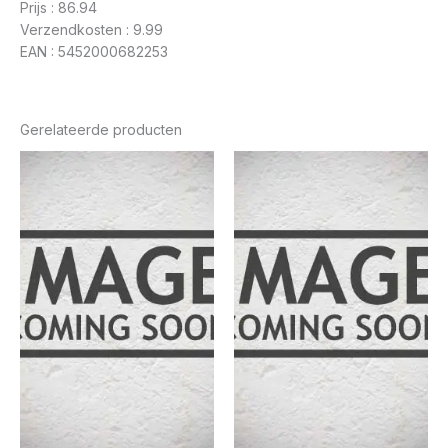
Prijs : 86.94
Verzendkosten : 9.99
EAN : 5452000682253
Gerelateerde producten