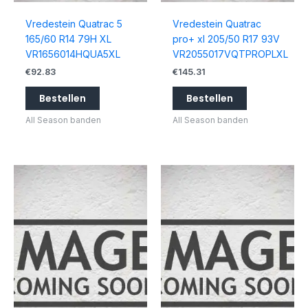
Vredestein Quatrac 5
Vredestein Quatrac
165/60 R14 79H XL
pro+ xl 205/50 R17 93V
VR1656014HQUA5XL
VR2055017VQTPROPLXL
€
92.83
€
145.31
Bestellen
Bestellen
All Season banden
All Season banden