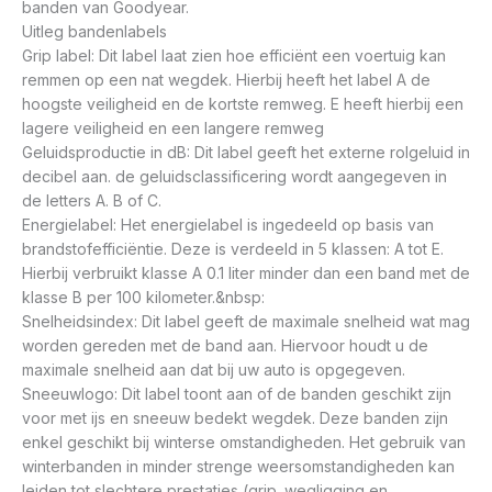
banden van Goodyear.
Uitleg bandenlabels
Grip label: Dit label laat zien hoe efficiënt een voertuig kan
remmen op een nat wegdek. Hierbij heeft het label A de
hoogste veiligheid en de kortste remweg. E heeft hierbij een
lagere veiligheid en een langere remweg
Geluidsproductie in dB: Dit label geeft het externe rolgeluid in
decibel aan. de geluidsclassificering wordt aangegeven in
de letters A. B of C.
Energielabel: Het energielabel is ingedeeld op basis van
brandstofefficiëntie. Deze is verdeeld in 5 klassen: A tot E.
Hierbij verbruikt klasse A 0.1 liter minder dan een band met de
klasse B per 100 kilometer.&nbsp:
Snelheidsindex: Dit label geeft de maximale snelheid wat mag
worden gereden met de band aan. Hiervoor houdt u de
maximale snelheid aan dat bij uw auto is opgegeven.
Sneeuwlogo: Dit label toont aan of de banden geschikt zijn
voor met ijs en sneeuw bedekt wegdek. Deze banden zijn
enkel geschikt bij winterse omstandigheden. Het gebruik van
winterbanden in minder strenge weersomstandigheden kan
leiden tot slechtere prestaties (grip. wegligging en