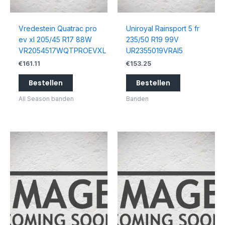
Vredestein Quatrac pro
Uniroyal Rainsport 5 fr
ev xl 205/45 R17 88W
235/50 R19 99V
VR2054517WQTPROEVXL
UR2355019VRAI5
€
161.11
€
153.25
Bestellen
Bestellen
All Season banden
Banden