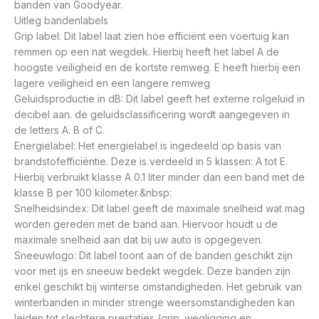
banden van Goodyear.
Uitleg bandenlabels
Grip label: Dit label laat zien hoe efficiënt een voertuig kan
remmen op een nat wegdek. Hierbij heeft het label A de
hoogste veiligheid en de kortste remweg. E heeft hierbij een
lagere veiligheid en een langere remweg
Geluidsproductie in dB: Dit label geeft het externe rolgeluid in
decibel aan. de geluidsclassificering wordt aangegeven in
de letters A. B of C.
Energielabel: Het energielabel is ingedeeld op basis van
brandstofefficiëntie. Deze is verdeeld in 5 klassen: A tot E.
Hierbij verbruikt klasse A 0.1 liter minder dan een band met de
klasse B per 100 kilometer.&nbsp:
Snelheidsindex: Dit label geeft de maximale snelheid wat mag
worden gereden met de band aan. Hiervoor houdt u de
maximale snelheid aan dat bij uw auto is opgegeven.
Sneeuwlogo: Dit label toont aan of de banden geschikt zijn
voor met ijs en sneeuw bedekt wegdek. Deze banden zijn
enkel geschikt bij winterse omstandigheden. Het gebruik van
winterbanden in minder strenge weersomstandigheden kan
leiden tot slechtere prestaties (grip. wegligging en