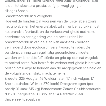
winterbanden in minder strenge weersomstandigheden kan
leiden tot slechtere prestaties (grip. wegligging en
slijtage).&nbsp:
Brandstofverbruik & veiligheid
Hoewel de banden zijn voorzien van de juiste labels zoals
het griplabel en het energielabel. willen wij benadrukken dat
het brandstofverbruik en de verkeersveiligheid met name
neerkomt op het rijgedrag van de bestuurder. Het
brandstofverbruik van de auto kan aanzienlijk worden
verminderd door ecologisch verantwoord te rijden. De
bandenspanning zal regelmatig gecontroleerd moeten
worden om brandstofefficiëntie en grip op een nat wegdek
te optimaliseren. Wat betreft de verkeersveiligheid is het van
belang om u altijd te houden aan de aangegeven snelheid en
de volgafstanden strikt in acht te nemen.
Breedte: 225 Hoogte: 45 Wieldiameter: 17 Inch velgen: 17
Snelheidsindex: W (max 270 km/h) Draagvermogen (per
band): 91 (max 615 kg) Bandensoort: Zomer Geluidsproductie
dB: 70 Energielabel: C Grip label: A Garantie: 2 jaar
Universeel toepasbaar