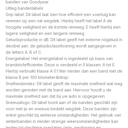
banden van Goodyear.
Uitleg bandenlabels
Grip label: Dit label laat zien hoe efficiënt een voertuig kan
remmen op een nat wegdek. Hierbij heeft het label A de
hoogste veiligheid en de kortste remweg. E heeft hierbij een
lagere veiligheid en een langere remweg
Geluidsproductie in dB: Dit label geeft het externe rolgeluid in
decibel aan. de geluidsclassificering wordt aangegeven in
de letters A. B of C.
Energielabel: Het energielabel is ingedeeld op basis van
brandstofefficiëntie. Deze is verdeeld in 5 klassen: A tot E.
Hierbij verbruikt klasse A 0.1 liter minder dan een band met de
klasse B per 100 kilometer.&nbsp:
Snelheidsindex: Dit label geeft de maximale snelheid wat mag
worden gereden met de band aan. Hiervoor houdt u de
maximale snelheid aan dat bij uw auto is opgegeven.
Sneeuwlogo: Dit label toont aan of de banden geschikt zijn
voor met ijs en sneeuw bedekt wegdek. Deze banden zijn
enkel geschikt bij winterse omstandigheden. Het gebruik van
winterbanden in minder strenge weersomstandigheden kan
leiden tot slechtere prestaties (grip. wegligging en