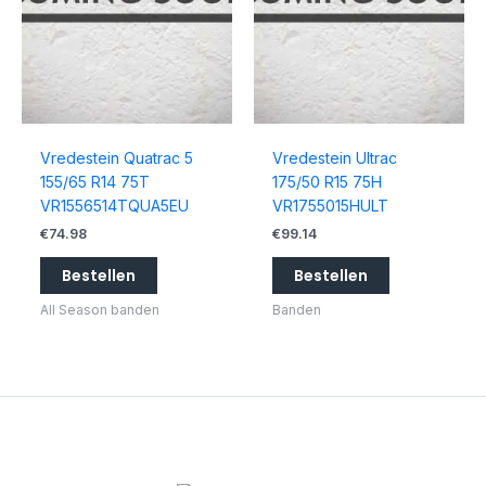
Vredestein Quatrac 5
Vredestein Ultrac
155/65 R14 75T
175/50 R15 75H
VR1556514TQUA5EU
VR1755015HULT
€
74.98
€
99.14
Bestellen
Bestellen
All Season banden
Banden