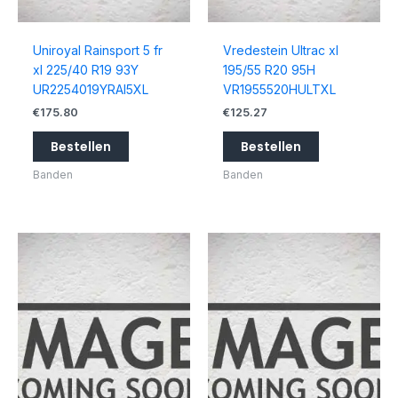
Uniroyal Rainsport 5 fr
Vredestein Ultrac xl
xl 225/40 R19 93Y
195/55 R20 95H
UR2254019YRAI5XL
VR1955520HULTXL
€
175.80
€
125.27
Bestellen
Bestellen
Banden
Banden