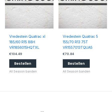
Vredestein Quatrac xl
Vredestein Quatrac 5
185/60 R15 88H
155/70 R13 75T
VR1856015HQTXL
VR1557013TQUA5
€
104.49
€
70.84
Bestellen
Bestellen
All Season banden
All Season banden