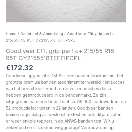
Home
/
Onderstel & Aandrijving
/ Good year Effi. grip perf c+
215/55 R18 95T GY2155518TEFFIPCPL
Good year Effi. grip perf c+ 215/55 R18
95T GY2155518TEFFIPCPL
€
172.32
Goodyear. opgericht in 1898 is een bandenfabrikant met het
grootste premium banden assortiment ter wereld. Het succes
van het bedrijf komt voort uit de vele innovaties die ze
hebben geïntroduceerd in de bandenmarkt. Ze zijn
uitgegroeid naar een bedrijf met ca. 69.000 medewerkers en
52 productiefaciliteiten in 22 landen. Goodyear banden
komen regelmatig als beste uit de test en ook dit jaar zaten
er weer enkele toppers in de ANWB banden test. Wilt u
zekerheid en uitstekend weggedrag? Vertrouw dan op