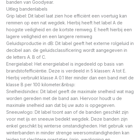
banden van Goodyear.
Uitleg bandenlabels
Grip label: Dit label laat zien hoe efficiënt een voertuig kan
remmen op een nat wegdek. Hierbij heeft het label A de
hoogste veiligheid en de kortste remweg. E heeft hierbij een
lagere veiligheid en een langere remweg
Geluidsproductie in dB: Dit label geeft het externe rolgeluid in
decibel aan. de geluidsclassificering wordt aangegeven in
de letters A. B of C.
Energielabel: Het energielabel is ingedeeld op basis van
brandstofefficiëntie. Deze is verdeeld in 5 klassen: A tot E.
Hierbij verbruikt klasse A 0.1 liter minder dan een band met de
klasse B per 100 kilometer.&nbsp:
Snelheidsindex: Dit label geeft de maximale snelheid wat mag
worden gereden met de band aan. Hiervoor houdt u de
maximale snelheid aan dat bij uw auto is opgegeven.
Sneeuwlogo: Dit label toont aan of de banden geschikt zijn
voor met ijs en sneeuw bedekt wegdek. Deze banden zijn
enkel geschikt bij winterse omstandigheden. Het gebruik van
winterbanden in minder strenge weersomstandigheden kan
leiden tot slechtere prestaties (grip. wegligging en