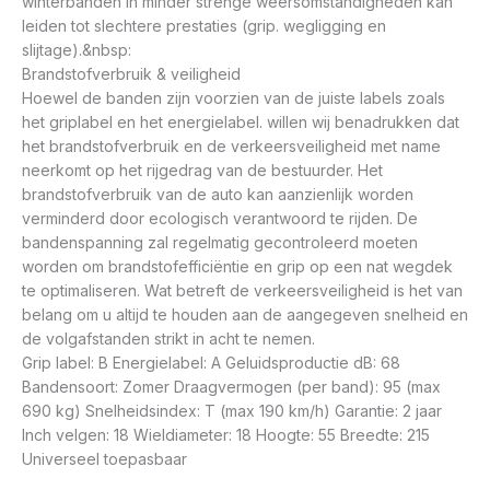
winterbanden in minder strenge weersomstandigheden kan
leiden tot slechtere prestaties (grip. wegligging en
slijtage).&nbsp:
Brandstofverbruik & veiligheid
Hoewel de banden zijn voorzien van de juiste labels zoals
het griplabel en het energielabel. willen wij benadrukken dat
het brandstofverbruik en de verkeersveiligheid met name
neerkomt op het rijgedrag van de bestuurder. Het
brandstofverbruik van de auto kan aanzienlijk worden
verminderd door ecologisch verantwoord te rijden. De
bandenspanning zal regelmatig gecontroleerd moeten
worden om brandstofefficiëntie en grip op een nat wegdek
te optimaliseren. Wat betreft de verkeersveiligheid is het van
belang om u altijd te houden aan de aangegeven snelheid en
de volgafstanden strikt in acht te nemen.
Grip label: B Energielabel: A Geluidsproductie dB: 68
Bandensoort: Zomer Draagvermogen (per band): 95 (max
690 kg) Snelheidsindex: T (max 190 km/h) Garantie: 2 jaar
Inch velgen: 18 Wieldiameter: 18 Hoogte: 55 Breedte: 215
Universeel toepasbaar