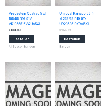
Vredestein Quatrac 5 xl
Uniroyal Rainsport 5 fr
195/55 R16 91V
xl 235/35 R19 91Y
VR1955516VQUA5XL
UR2353519YRAI5XL
€
133.83
€
155.62
Bestellen
Bestellen
All Season banden
Banden