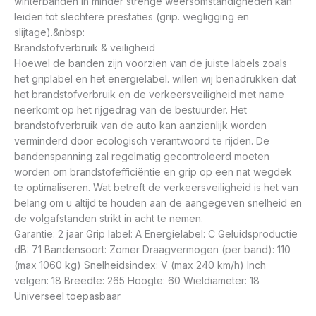
winterbanden in minder strenge weersomstandigheden kan
leiden tot slechtere prestaties (grip. wegligging en
slijtage).&nbsp:
Brandstofverbruik & veiligheid
Hoewel de banden zijn voorzien van de juiste labels zoals
het griplabel en het energielabel. willen wij benadrukken dat
het brandstofverbruik en de verkeersveiligheid met name
neerkomt op het rijgedrag van de bestuurder. Het
brandstofverbruik van de auto kan aanzienlijk worden
verminderd door ecologisch verantwoord te rijden. De
bandenspanning zal regelmatig gecontroleerd moeten
worden om brandstofefficiëntie en grip op een nat wegdek
te optimaliseren. Wat betreft de verkeersveiligheid is het van
belang om u altijd te houden aan de aangegeven snelheid en
de volgafstanden strikt in acht te nemen.
Garantie: 2 jaar Grip label: A Energielabel: C Geluidsproductie
dB: 71 Bandensoort: Zomer Draagvermogen (per band): 110
(max 1060 kg) Snelheidsindex: V (max 240 km/h) Inch
velgen: 18 Breedte: 265 Hoogte: 60 Wieldiameter: 18
Universeel toepasbaar