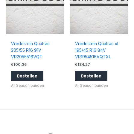
Vredestein Quatrac
Vredestein Quatrac xl
205/55 R16 91V
195/45 R16 84V
VR2055516VQT
VR1954516VQTXL
€
100.36
€
134.27
Bestellen
Bestellen
All Season banden
All Season banden