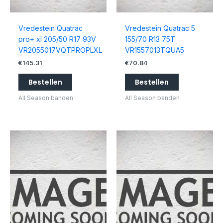
Vredestein Quatrac
Vredestein Quatrac 5
pro+ xl 205/50 R17 93V
155/70 R13 75T
VR2055017VQTPROPLXL
VR1557013TQUA5
€
145.31
€
70.84
Bestellen
Bestellen
All Season banden
All Season banden