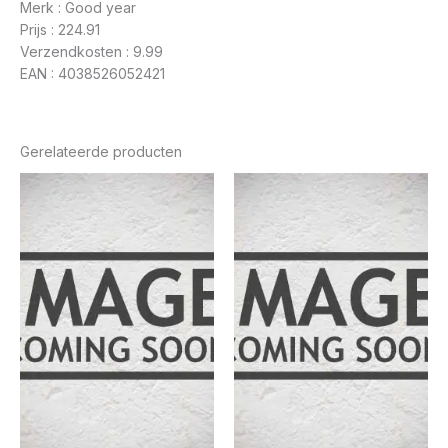
Merk : Good year
Prijs : 224.91
Verzendkosten : 9.99
EAN : 4038526052421
Gerelateerde producten