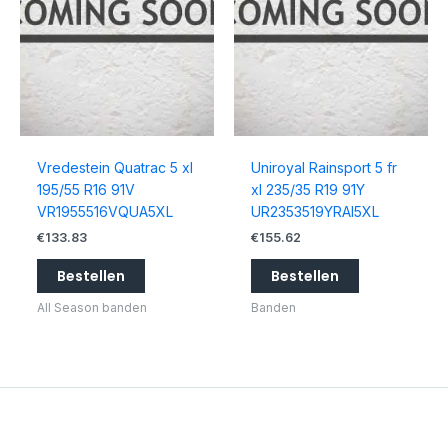
Vredestein Quatrac 5 xl
Uniroyal Rainsport 5 fr
195/55 R16 91V
xl 235/35 R19 91Y
VR1955516VQUA5XL
UR2353519YRAI5XL
€
133.83
€
155.62
Bestellen
Bestellen
All Season banden
Banden