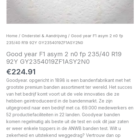
Home
/
Onderstel & Aandrijving
/ Good year F1 asym 2 n0 fp
235/40 R19 92Y GY2354019ZF1ASY2N0
Good year F1 asym 2 n0 fp 235/40 R19
92Y GY2354019ZF1ASY2N0
€
224.91
Goodyear. opgericht in 1898 is een bandenfabrikant met het
grootste premium banden assortiment ter wereld. Het succes
van het bedrijf komt voort uit de vele innovaties die ze
hebben geïntroduceerd in de bandenmarkt. Ze zijn
uitgegroeid naar een bedrijf met ca. 69.000 medewerkers en
52 productiefaciliteiten in 22 landen. Goodyear banden
komen regelmatig als beste uit de test en ook dit jaar zaten
er weer enkele toppers in de ANWB banden test. Wilt u
zekerheid en uitstekend weggedrag? Vertrouw dan op