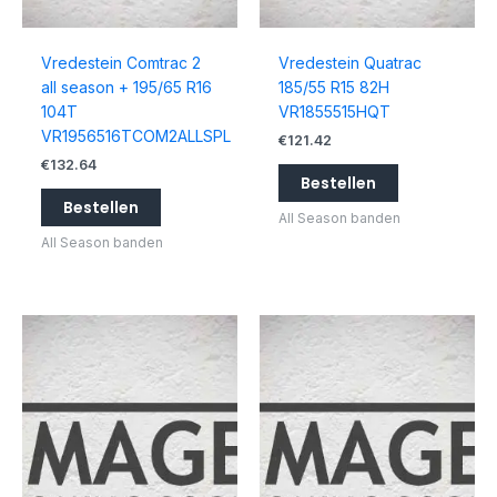
Vredestein Comtrac 2
Vredestein Quatrac
all season + 195/65 R16
185/55 R15 82H
104T
VR1855515HQT
VR1956516TCOM2ALLSPL
€
121.42
€
132.64
Bestellen
Bestellen
All Season banden
All Season banden