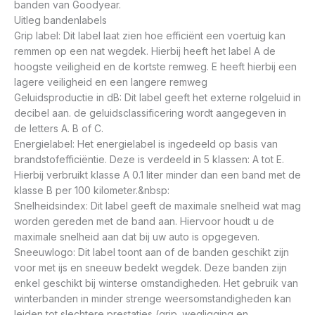
banden van Goodyear.
Uitleg bandenlabels
Grip label: Dit label laat zien hoe efficiënt een voertuig kan
remmen op een nat wegdek. Hierbij heeft het label A de
hoogste veiligheid en de kortste remweg. E heeft hierbij een
lagere veiligheid en een langere remweg
Geluidsproductie in dB: Dit label geeft het externe rolgeluid in
decibel aan. de geluidsclassificering wordt aangegeven in
de letters A. B of C.
Energielabel: Het energielabel is ingedeeld op basis van
brandstofefficiëntie. Deze is verdeeld in 5 klassen: A tot E.
Hierbij verbruikt klasse A 0.1 liter minder dan een band met de
klasse B per 100 kilometer.&nbsp:
Snelheidsindex: Dit label geeft de maximale snelheid wat mag
worden gereden met de band aan. Hiervoor houdt u de
maximale snelheid aan dat bij uw auto is opgegeven.
Sneeuwlogo: Dit label toont aan of de banden geschikt zijn
voor met ijs en sneeuw bedekt wegdek. Deze banden zijn
enkel geschikt bij winterse omstandigheden. Het gebruik van
winterbanden in minder strenge weersomstandigheden kan
leiden tot slechtere prestaties (grip. wegligging en