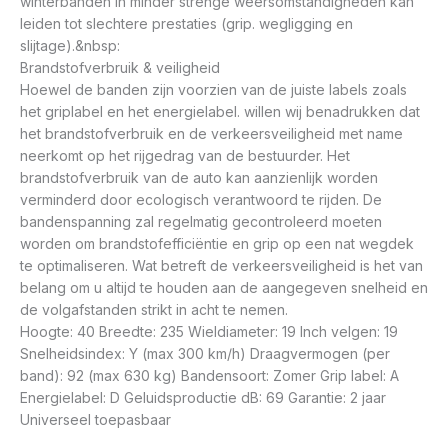
winterbanden in minder strenge weersomstandigheden kan
leiden tot slechtere prestaties (grip. wegligging en
slijtage).&nbsp:
Brandstofverbruik & veiligheid
Hoewel de banden zijn voorzien van de juiste labels zoals
het griplabel en het energielabel. willen wij benadrukken dat
het brandstofverbruik en de verkeersveiligheid met name
neerkomt op het rijgedrag van de bestuurder. Het
brandstofverbruik van de auto kan aanzienlijk worden
verminderd door ecologisch verantwoord te rijden. De
bandenspanning zal regelmatig gecontroleerd moeten
worden om brandstofefficiëntie en grip op een nat wegdek
te optimaliseren. Wat betreft de verkeersveiligheid is het van
belang om u altijd te houden aan de aangegeven snelheid en
de volgafstanden strikt in acht te nemen.
Hoogte: 40 Breedte: 235 Wieldiameter: 19 Inch velgen: 19
Snelheidsindex: Y (max 300 km/h) Draagvermogen (per
band): 92 (max 630 kg) Bandensoort: Zomer Grip label: A
Energielabel: D Geluidsproductie dB: 69 Garantie: 2 jaar
Universeel toepasbaar