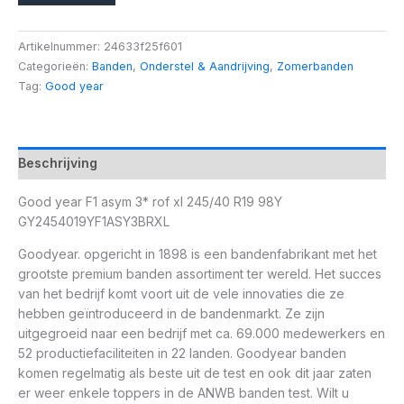
Artikelnummer:
24633f25f601
Categorieën:
Banden
,
Onderstel & Aandrijving
,
Zomerbanden
Tag:
Good year
Beschrijving
Good year F1 asym 3* rof xl 245/40 R19 98Y
GY2454019YF1ASY3BRXL
Goodyear. opgericht in 1898 is een bandenfabrikant met het
grootste premium banden assortiment ter wereld. Het succes
van het bedrijf komt voort uit de vele innovaties die ze
hebben geïntroduceerd in de bandenmarkt. Ze zijn
uitgegroeid naar een bedrijf met ca. 69.000 medewerkers en
52 productiefaciliteiten in 22 landen. Goodyear banden
komen regelmatig als beste uit de test en ook dit jaar zaten
er weer enkele toppers in de ANWB banden test. Wilt u