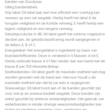
banden van Goodyear.
Uitleg bandenlabels
Grip label: Dit label laat zien hoe efficiënt een voertuig kan
remmen op een nat wegdek. Hierbij heeft het label A de
hoogste veiligheid en de kortste remweg. E heeft hierbij een
lagere veiligheid en een langere remweg
Geluidsproductie in dB: Dit label geeft het externe rolgeluid in
decibel aan. de geluidsclassificering wordt aangegeven in
de letters A. B of C.
Energielabel: Het energielabel is ingedeeld op basis van
brandstofefficiëntie. Deze is verdeeld in 5 klassen: A tot E.
Hierbij verbruikt klasse A 0.1 liter minder dan een band met de
klasse B per 100 kilometer.&nbsp:
Snelheidsindex: Dit label geeft de maximale snelheid wat mag
worden gereden met de band aan. Hiervoor houdt u de
maximale snelheid aan dat bij uw auto is opgegeven.
Sneeuwlogo: Dit label toont aan of de banden geschikt zijn
voor met ijs en sneeuw bedekt wegdek. Deze banden zijn
enkel geschikt bij winterse omstandigheden. Het gebruik van
winterbanden in minder strenge weersomstandigheden kan
leiden tot slechtere prestaties (grip. wegligging en