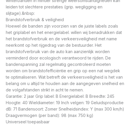
winterbanden in minder strenge weersomstandigheden kan
leiden tot slechtere prestaties (grip. wegligging en
slijtage).&nbsp:
Brandstofverbruik & veiligheid
Hoewel de banden zijn voorzien van de juiste labels zoals
het griplabel en het energielabel. willen wij benadrukken dat
het brandstofverbruik en de verkeersveiligheid met name
neerkomt op het rijgedrag van de bestuurder. Het
brandstofverbruik van de auto kan aanzienlijk worden
verminderd door ecologisch verantwoord te rijden. De
bandenspanning zal regelmatig gecontroleerd moeten
worden om brandstofefficiëntie en grip op een nat wegdek
te optimaliseren. Wat betreft de verkeersveiligheid is het van
belang om u altijd te houden aan de aangegeven snelheid en
de volgafstanden strikt in acht te nemen.
Garantie: 2 jaar Grip label: B Energielabel: B Breedte: 245
Hoogte: 40 Wieldiameter: 19 Inch velgen: 19 Geluidsproductie
dB: 71 Bandensoort: Zomer Snelheidsindex: Y (max 300 km/h)
Draagvermogen (per band): 98 (max 750 kg)
Universeel toepasbaar