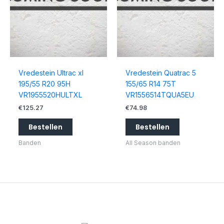
Vredestein Ultrac xl
Vredestein Quatrac 5
195/55 R20 95H
155/65 R14 75T
VR1955520HULTXL
VR1556514TQUA5EU
€
125.27
€
74.98
Bestellen
Bestellen
Banden
All Season banden