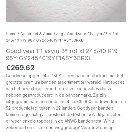
Home
/
Onderstel & Aandrijving
/ Good year F1 asym 3* rof xl
245/40 R19 98Y GY2454019YF1ASY3BRXL
Good year F1 asym 3* rof xl 245/40 R19
98Y GY2454019YF1ASY3BRXL
€
269.62
Goodyear. opgericht in 1898 is een bandenfabrikant met het
grootste premium banden assortiment ter wereld. Het succes
van het bedrijf komt voort uit de vele innovaties die ze
hebben geïntroduceerd in de bandenmarkt. Ze zijn
uitgegroeid naar een bedrijf met ca. 69.000 medewerkers en
52 productiefaciliteiten in 22 landen. Goodyear banden
komen regelmatig als beste uit de test en ook dit jaar zaten
er weer enkele toppers in de ANWB banden test. Wilt u
zekerheid en uitstekend weggedrag? Vertrouw dan op