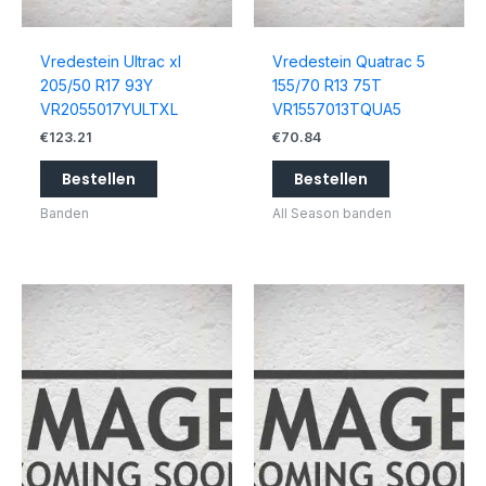
Vredestein Ultrac xl
Vredestein Quatrac 5
205/50 R17 93Y
155/70 R13 75T
VR2055017YULTXL
VR1557013TQUA5
€
123.21
€
70.84
Bestellen
Bestellen
Banden
All Season banden