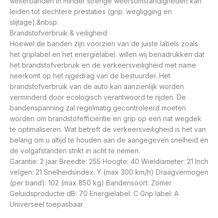
winterbanden in minder strenge weersomstandigheden kan
leiden tot slechtere prestaties (grip. wegligging en
slijtage).&nbsp:
Brandstofverbruik & veiligheid
Hoewel de banden zijn voorzien van de juiste labels zoals
het griplabel en het energielabel. willen wij benadrukken dat
het brandstofverbruik en de verkeersveiligheid met name
neerkomt op het rijgedrag van de bestuurder. Het
brandstofverbruik van de auto kan aanzienlijk worden
verminderd door ecologisch verantwoord te rijden. De
bandenspanning zal regelmatig gecontroleerd moeten
worden om brandstofefficiëntie en grip op een nat wegdek
te optimaliseren. Wat betreft de verkeersveiligheid is het van
belang om u altijd te houden aan de aangegeven snelheid en
de volgafstanden strikt in acht te nemen.
Garantie: 2 jaar Breedte: 255 Hoogte: 40 Wieldiameter: 21 Inch
velgen: 21 Snelheidsindex: Y (max 300 km/h) Draagvermogen
(per band): 102 (max 850 kg) Bandensoort: Zomer
Geluidsproductie dB: 70 Energielabel: C Grip label: A
Universeel toepasbaar