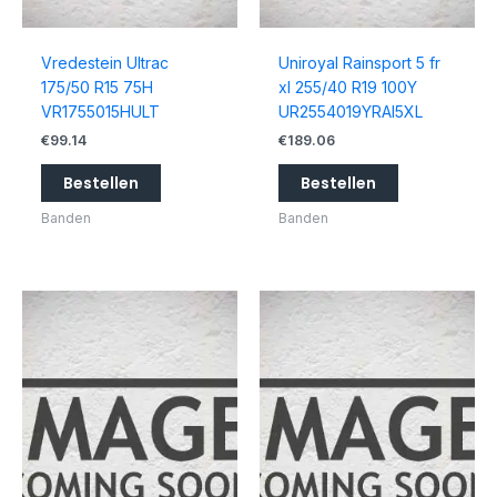
Vredestein Ultrac
Uniroyal Rainsport 5 fr
175/50 R15 75H
xl 255/40 R19 100Y
VR1755015HULT
UR2554019YRAI5XL
€
99.14
€
189.06
Bestellen
Bestellen
Banden
Banden