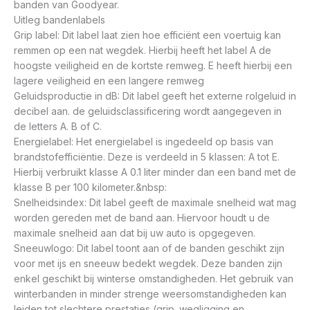
banden van Goodyear.
Uitleg bandenlabels
Grip label: Dit label laat zien hoe efficiënt een voertuig kan
remmen op een nat wegdek. Hierbij heeft het label A de
hoogste veiligheid en de kortste remweg. E heeft hierbij een
lagere veiligheid en een langere remweg
Geluidsproductie in dB: Dit label geeft het externe rolgeluid in
decibel aan. de geluidsclassificering wordt aangegeven in
de letters A. B of C.
Energielabel: Het energielabel is ingedeeld op basis van
brandstofefficiëntie. Deze is verdeeld in 5 klassen: A tot E.
Hierbij verbruikt klasse A 0.1 liter minder dan een band met de
klasse B per 100 kilometer.&nbsp:
Snelheidsindex: Dit label geeft de maximale snelheid wat mag
worden gereden met de band aan. Hiervoor houdt u de
maximale snelheid aan dat bij uw auto is opgegeven.
Sneeuwlogo: Dit label toont aan of de banden geschikt zijn
voor met ijs en sneeuw bedekt wegdek. Deze banden zijn
enkel geschikt bij winterse omstandigheden. Het gebruik van
winterbanden in minder strenge weersomstandigheden kan
leiden tot slechtere prestaties (grip. wegligging en