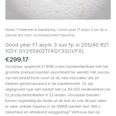
Home
/
Onderstel & Aandrijving
/ Good year F1 asym 3 suv fp xl
255/40 R21 102Y GY2554021YASY3SUVFXL
Good year F1 asym 3 suv fp xl 255/40 R21
102Y GY2554021YASY3SUVFXL
€
299.17
Goodyear. opgericht in 1898 is een bandenfabrikant met het
grootste premium banden assortiment ter wereld. Het succes
van het bedrijf komt voort uit de vele innovaties die ze
hebben geïntroduceerd in de bandenmarkt. Ze zijn
uitgegroeid naar een bedrijf met ca. 69.000 medewerkers en
52 productiefaciliteiten in 22 landen. Goodyear banden
komen regelmatig als beste uit de test en ook dit jaar zaten
er weer enkele toppers in de ANWB banden test. Wilt u
zekerheid en uitstekend weggedrag? Vertrouw dan op