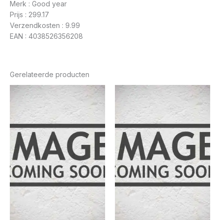
Merk : Good year
Prijs : 299.17
Verzendkosten : 9.99
EAN : 4038526356208
Gerelateerde producten