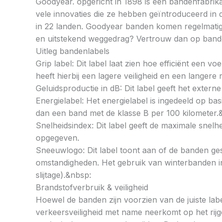
Goodyear. opgericht in 1898 is een bandenfabrika
vele innovaties die ze hebben geïntroduceerd in 
in 22 landen. Goodyear banden komen regelmatig a
en uitstekend weggedrag? Vertrouw dan op ban
Uitleg bandenlabels
Grip label: Dit label laat zien hoe efficiënt een 
heeft hierbij een lagere veiligheid en een langer
Geluidsproductie in dB: Dit label geeft het externe
Energielabel: Het energielabel is ingedeeld op basi
dan een band met de klasse B per 100 kilometer.
Snelheidsindex: Dit label geeft de maximale snel
opgegeven.
Sneeuwlogo: Dit label toont aan of de banden ges
omstandigheden. Het gebruik van winterbanden in 
slijtage).&nbsp:
Brandstofverbruik & veiligheid
Hoewel de banden zijn voorzien van de juiste labe
verkeersveiligheid met name neerkomt op het rij