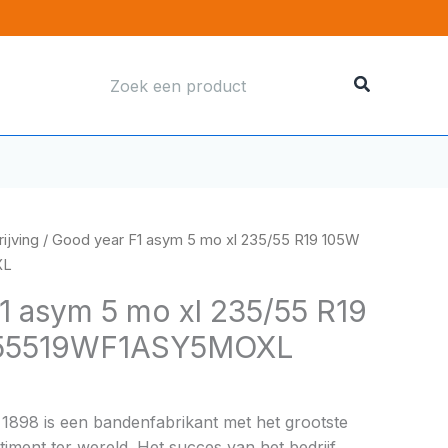
Zoeken
naar:
ijving
/ Good year F1 asym 5 mo xl 235/55 R19 105W
XL
1 asym 5 mo xl 235/55 R19
55519WF1ASY5MOXL
 1898 is een bandenfabrikant met het grootste
ment ter wereld. Het succes van het bedrijf