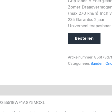
Grip label: B Energiela
Zomer Draagvermogen (
(max 270 km/h) Inch ve
235 Garantie: 2 jaar
Universeel toepasbaar
Bestellen
Artikelnummer:
856f73d7
Categorieën:
Banden
,
Ond
 GY2355519WF1ASY5MOXL