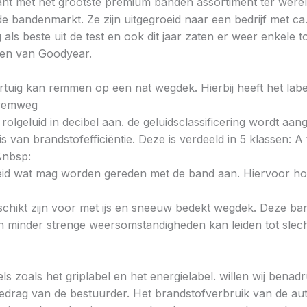
nt met het grootste premium banden assortiment ter wereld
de bandenmarkt. Ze zijn uitgegroeid naar een bedrijf met ca
ls beste uit de test en ook dit jaar zaten er weer enkele 
den van Goodyear.
voertuig kan remmen op een nat wegdek. Hierbij heeft het la
e remweg
 rolgeluid in decibel aan. de geluidsclassificering wordt aan
s van brandstofefficiëntie. Deze is verdeeld in 5 klassen: A t
&nbsp:
heid wat mag worden gereden met de band aan. Hiervoor hou
chikt zijn voor met ijs en sneeuw bedekt wegdek. Deze band
minder strenge weersomstandigheden kan leiden tot slechte
ls zoals het griplabel en het energielabel. willen wij bena
gedrag van de bestuurder. Het brandstofverbruik van de au