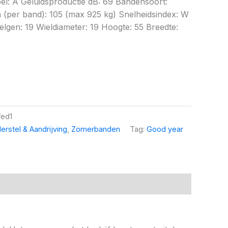
bel: A Geluidsproductie dB: 69 Bandensoort:
per band): 105 (max 925 kg) Snelheidsindex: W
lgen: 19 Wieldiameter: 19 Hoogte: 55 Breedte:
fed1
erstel & Aandrijving
,
Zomerbanden
Tag:
Good year