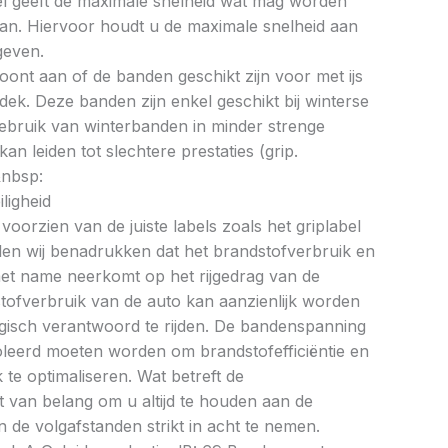
bel geeft de maximale snelheid wat mag worden
an. Hiervoor houdt u de maximale snelheid aan
geven.
oont aan of de banden geschikt zijn voor met ijs
k. Deze banden zijn enkel geschikt bij winterse
ebruik van winterbanden in minder strenge
 leiden tot slechtere prestaties (grip.
&nbsp:
ligheid
oorzien van de juiste labels zoals het griplabel
illen wij benadrukken dat het brandstofverbruik en
met name neerkomt op het rijgedrag van de
tofverbruik van de auto kan aanzienlijk worden
gisch verantwoord te rijden. De bandenspanning
oleerd moeten worden om brandstofefficiëntie en
te optimaliseren. Wat betreft de
et van belang om u altijd te houden aan de
 de volgafstanden strikt in acht te nemen.