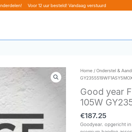
onderdelen!
Voor 12 uur besteld! Vandaag verstuurd
Home
/
Onderstel & Aandr
GY2355519WF1ASY5MO
Good year F
105W GY23
€
187.25
Goodyear. opgericht in
premium banden assorti