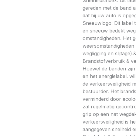
Snelheidsindex: Dit la
gereden met de band a
dat bij uw auto is opge
Sneeuwlogo: Dit label t
en sneeuw bedekt wegde
omstandigheden. Het g
weersomstandigheden kan
wegligging en slijtage).
Brandstofverbruik & vei
Hoewel de banden zijn v
en het energielabel. w
de verkeersveiligheid 
bestuurder. Het brands
verminderd door ecolo
zal regelmatig gecontr
grip op een nat wegdek 
verkeersveiligheid is h
aangegeven snelheid en