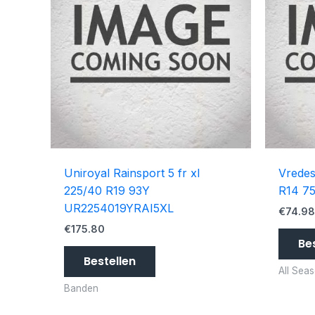
Uniroyal Rainsport 5 fr xl
Vredes
225/40 R19 93Y
R14 7
UR2254019YRAI5XL
€
74.9
€
175.80
Be
Bestellen
All Sea
Banden