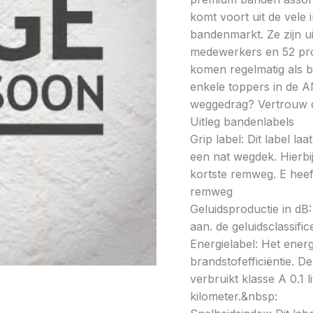
komt voort uit de vele
bandenmarkt. Ze zijn u
medewerkers en 52 prod
komen regelmatig als be
enkele toppers in de A
weggedrag? Vertrouw 
Uitleg bandenlabels
Grip label: Dit label l
een nat wegdek. Hierbij
kortste remweg. E heeft
remweg
Geluidsproductie in dB: 
aan. de geluidsclassifi
Energielabel: Het energ
brandstofefficiëntie. De
verbruikt klasse A 0.1 
kilometer.&nbsp: