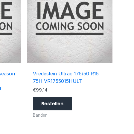
 season
Vredestein Ultrac 175/50 R15
75H VR1755015HULT
L
€
99.14
Bestellen
Banden