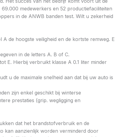
. Het succes van het bedrijf komt voort uit de
. 69.000 medewerkers en 52 productiefaciliteiten
toppers in de ANWB banden test. Wilt u zekerheid
bel A de hoogste veiligheid en de kortste remweg. E
gegeven in de letters A. B of C.
ot E. Hierbij verbruikt klasse A 0.1 liter minder
dt u de maximale snelheid aan dat bij uw auto is
en zijn enkel geschikt bij winterse
re prestaties (grip. wegligging en
drukken dat het brandstofverbruik en de
to kan aanzienlijk worden verminderd door