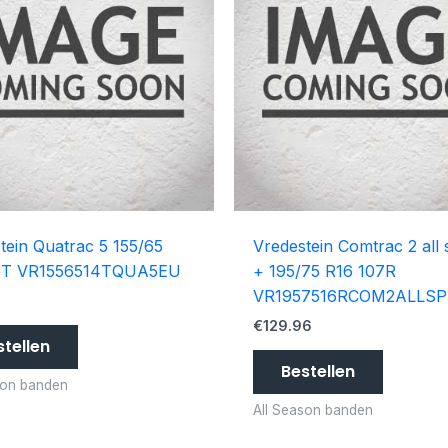
tein Quatrac 5 155/65
Vredestein Comtrac 2 all
5T VR1556514TQUA5EU
+ 195/75 R16 107R
VR1957516RCOM2ALLSP
8
€
129.96
stellen
Bestellen
son banden
All Season banden