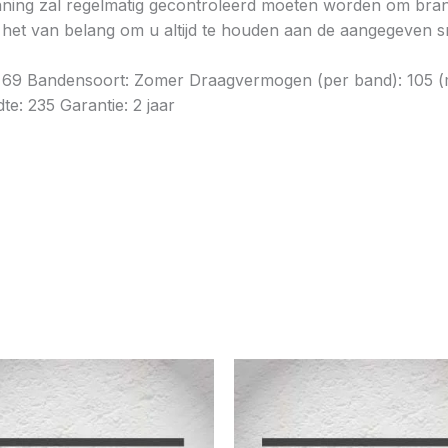
ning zal regelmatig gecontroleerd moeten worden om brands
is het van belang om u altijd te houden aan de aangegeven sn
dB: 69 Bandensoort: Zomer Draagvermogen (per band): 105 
te: 235 Garantie: 2 jaar