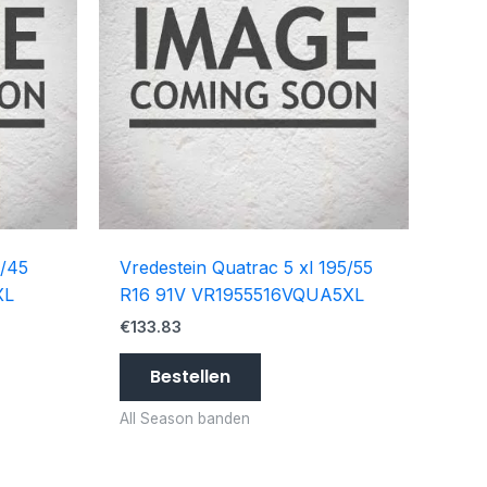
5/45
Vredestein Quatrac 5 xl 195/55
XL
R16 91V VR1955516VQUA5XL
€
133.83
Bestellen
All Season banden