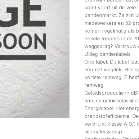
komt voort uit de vele
bandenmarkt. Ze zijn u
medewerkers en 52 prod
komen regelmatig als be
enkele toppers in de A
weggedrag? Vertrouw 
Uitleg bandenlabels
Grip label: Dit label l
een nat wegdek. Hierbij
kortste remweg. E heeft
remweg
Geluidsproductie in dB: 
aan. de geluidsclassifi
Energielabel: Het energ
brandstofefficiëntie. De
verbruikt klasse A 0.1 
kilometer.&nbsp: