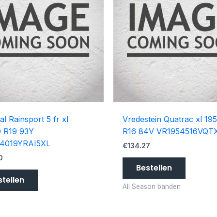
al Rainsport 5 fr xl
Vredestein Quatrac xl 19
0 R19 93Y
R16 84V VR1954516VQT
4019YRAI5XL
€
134.27
0
Bestellen
stellen
All Season banden