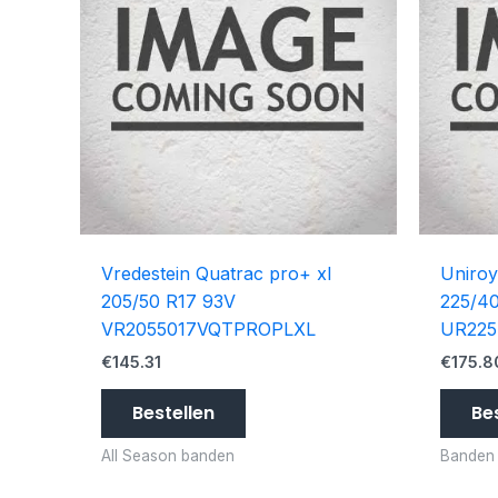
Vredestein Quatrac pro+ xl
Uniroy
205/50 R17 93V
225/4
VR2055017VQTPROPLXL
UR225
€
145.31
€
175.8
Bestellen
Be
All Season banden
Banden