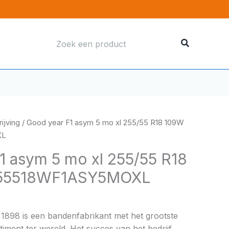
Zoeken
naar:
ijving
/ Good year F1 asym 5 mo xl 255/55 R18 109W
XL
1 asym 5 mo xl 255/55 R18
55518WF1ASY5MOXL
 1898 is een bandenfabrikant met het grootste
ment ter wereld. Het succes van het bedrijf