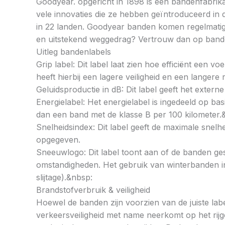
Goodyear. opgericht in 1898 is een bandenfabrika
vele innovaties die ze hebben geïntroduceerd in 
in 22 landen. Goodyear banden komen regelmatig a
en uitstekend weggedrag? Vertrouw dan op ban
Uitleg bandenlabels
Grip label: Dit label laat zien hoe efficiënt een 
heeft hierbij een lagere veiligheid en een langer
Geluidsproductie in dB: Dit label geeft het externe
Energielabel: Het energielabel is ingedeeld op basi
dan een band met de klasse B per 100 kilometer.
Snelheidsindex: Dit label geeft de maximale snel
opgegeven.
Sneeuwlogo: Dit label toont aan of de banden ges
omstandigheden. Het gebruik van winterbanden in 
slijtage).&nbsp:
Brandstofverbruik & veiligheid
Hoewel de banden zijn voorzien van de juiste labe
verkeersveiligheid met name neerkomt op het rij