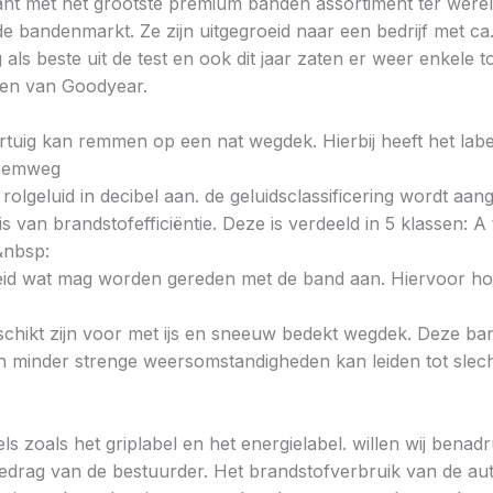
nt met het grootste premium banden assortiment ter wereld
de bandenmarkt. Ze zijn uitgegroeid naar een bedrijf met ca
ls beste uit de test en ook dit jaar zaten er weer enkele 
den van Goodyear.
voertuig kan remmen op een nat wegdek. Hierbij heeft het la
e remweg
 rolgeluid in decibel aan. de geluidsclassificering wordt aan
s van brandstofefficiëntie. Deze is verdeeld in 5 klassen: A t
&nbsp:
heid wat mag worden gereden met de band aan. Hiervoor hou
chikt zijn voor met ijs en sneeuw bedekt wegdek. Deze band
minder strenge weersomstandigheden kan leiden tot slechte
ls zoals het griplabel en het energielabel. willen wij bena
gedrag van de bestuurder. Het brandstofverbruik van de au