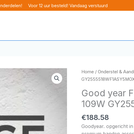
onderdelen!
Voor 12 uur besteld! Vandaag verstuurd
Home
/
Onderstel & Aandr
GY2555518WF1ASY5MO
Good year F
109W GY25
€
188.58
Goodyear. opgericht in
premium banden assorti