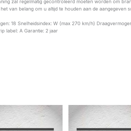
ning zal regelmatig gecontroleerd moeten worden om brands
is het van belang om u altijd te houden aan de aangegeven sn
velgen: 18 Snelheidsindex: W (max 270 km/h) Draagvermoge
p label: A Garantie: 2 jaar