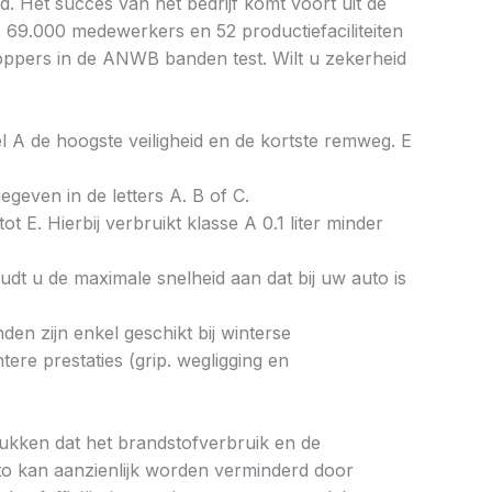
. Het succes van het bedrijf komt voort uit de
. 69.000 medewerkers en 52 productiefaciliteiten
toppers in de ANWB banden test. Wilt u zekerheid
bel A de hoogste veiligheid en de kortste remweg. E
gegeven in de letters A. B of C.
ot E. Hierbij verbruikt klasse A 0.1 liter minder
dt u de maximale snelheid aan dat bij uw auto is
en zijn enkel geschikt bij winterse
re prestaties (grip. wegligging en
drukken dat het brandstofverbruik en de
to kan aanzienlijk worden verminderd door