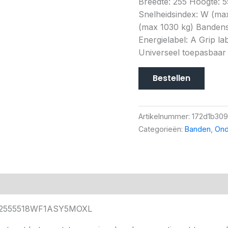
Breedte: 255 Hoogte: 5
Snelheidsindex: W (ma
(max 1030 kg) Bandens
Energielabel: A Grip lab
Universeel toepasbaar
Bestellen
Artikelnummer:
172d1b30
Categorieën:
Banden
,
Ond
 GY2555518WF1ASY5MOXL