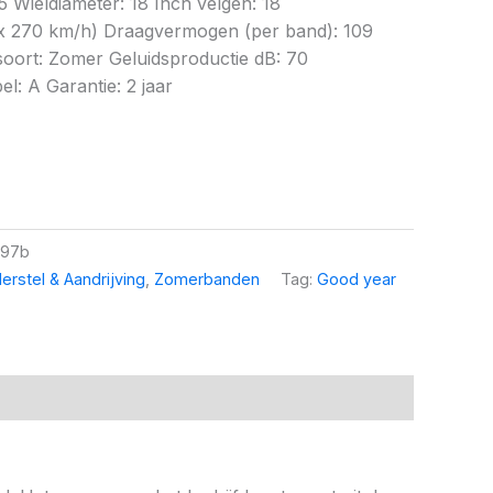
5 Wieldiameter: 18 Inch velgen: 18
x 270 km/h) Draagvermogen (per band): 109
oort: Zomer Geluidsproductie dB: 70
el: A Garantie: 2 jaar
997b
erstel & Aandrijving
,
Zomerbanden
Tag:
Good year