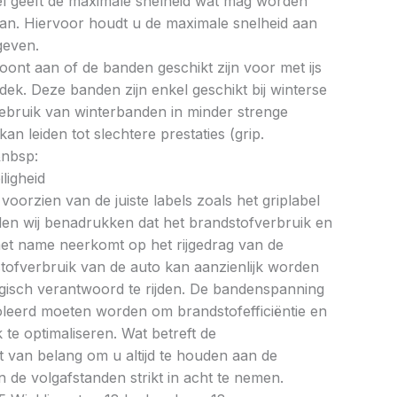
bel geeft de maximale snelheid wat mag worden
an. Hiervoor houdt u de maximale snelheid aan
geven.
oont aan of de banden geschikt zijn voor met ijs
k. Deze banden zijn enkel geschikt bij winterse
ebruik van winterbanden in minder strenge
 leiden tot slechtere prestaties (grip.
&nbsp:
ligheid
oorzien van de juiste labels zoals het griplabel
illen wij benadrukken dat het brandstofverbruik en
met name neerkomt op het rijgedrag van de
tofverbruik van de auto kan aanzienlijk worden
gisch verantwoord te rijden. De bandenspanning
oleerd moeten worden om brandstofefficiëntie en
te optimaliseren. Wat betreft de
et van belang om u altijd te houden aan de
 de volgafstanden strikt in acht te nemen.