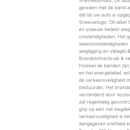
Snelheidsindex: Dit la
gereden met de band a
dat bij uw auto is opge
Sneeuwlogo: Dit label t
en sneeuw bedekt wegde
omstandigheden. Het g
weersomstandigheden kan
wegligging en slijtage).
Brandstofverbruik & vei
Hoewel de banden zijn v
en het energielabel. w
de verkeersveiligheid 
bestuurder. Het brands
verminderd door ecolo
zal regelmatig gecontr
grip op een nat wegdek 
verkeersveiligheid is h
aangegeven snelheid en