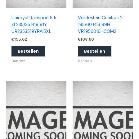
Uniroyal Rainsport 5 fr
Vredestein Comtrac 2
xl 235/35 R19 91Y
195/60 R16 99H
UR2353519YRAI5XL
VR1956016HCOM2
€
155.62
€
108.60
Bestellen
Bestellen
Banden
Banden