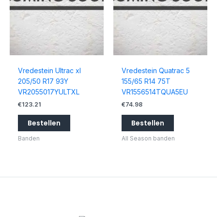
Vredestein Ultrac xl
Vredestein Quatrac 5
205/50 R17 93Y
155/65 R14 75T
VR2055017YULTXL
VR1556514TQUA5EU
€
123.21
€
74.98
Bestellen
Bestellen
Banden
All Season banden