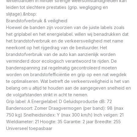
winterbanden in minder strenge weersomstandigheden kan
leiden tot slechtere prestaties (grip. wegligging en
slijtage).&nbsp:
Brandstofverbruik & veiligheid
Hoewel de banden zijn voorzien van de juiste labels zoals
het griplabel en het energielabel. willen wij benadrukken dat
het brandstofverbruik en de verkeersveiligheid met name
neerkomt op het rijgedrag van de bestuurder. Het
brandstofverbruik van de auto kan aanzienlijk worden
verminderd door ecologisch verantwoord te rijden. De
bandenspanning zal regelmatig gecontroleerd moeten
worden om brandstofefficiëntie en grip op een nat wegdek
te optimaliseren. Wat betreft de verkeersveiligheid is het van
belang om u altijd te houden aan de aangegeven snelheid en
de volgafstanden strikt in acht te nemen.
Grip label: A Energielabel: D Geluidsproductie dB: 72
Bandensoort: Zomer Draagvermogen (per band): 98 (max
750 kg) Snelheidsindex: Y (max 300 km/h) Inch velgen: 21
Wieldiameter: 21 Hoogte: 35 Garantie: 2 jaar Breedte: 255
Universeel toepasbaar