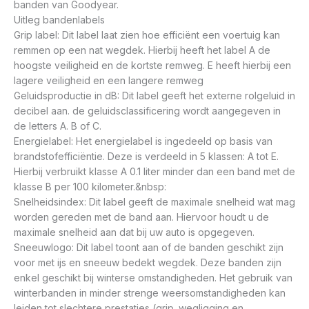
banden van Goodyear.
Uitleg bandenlabels
Grip label: Dit label laat zien hoe efficiënt een voertuig kan
remmen op een nat wegdek. Hierbij heeft het label A de
hoogste veiligheid en de kortste remweg. E heeft hierbij een
lagere veiligheid en een langere remweg
Geluidsproductie in dB: Dit label geeft het externe rolgeluid in
decibel aan. de geluidsclassificering wordt aangegeven in
de letters A. B of C.
Energielabel: Het energielabel is ingedeeld op basis van
brandstofefficiëntie. Deze is verdeeld in 5 klassen: A tot E.
Hierbij verbruikt klasse A 0.1 liter minder dan een band met de
klasse B per 100 kilometer.&nbsp:
Snelheidsindex: Dit label geeft de maximale snelheid wat mag
worden gereden met de band aan. Hiervoor houdt u de
maximale snelheid aan dat bij uw auto is opgegeven.
Sneeuwlogo: Dit label toont aan of de banden geschikt zijn
voor met ijs en sneeuw bedekt wegdek. Deze banden zijn
enkel geschikt bij winterse omstandigheden. Het gebruik van
winterbanden in minder strenge weersomstandigheden kan
leiden tot slechtere prestaties (grip. wegligging en