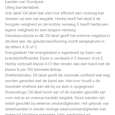
banden van Goodyear.
Uitleg bandenlabels
Grip label: Dit label laat zien hoe efficiënt een voertuig kan
remmen op een nat wegdek. Hierbij heeft het label A de
hoogste veiligheid en de kortste remweg. E heeft hierbij een
lagere veiligheid en een langere remweg
Geluidsproductie in dB: Dit label geeft het externe rolgeluid in
decibel aan. de geluidsclassificering wordt aangegeven in
de letters A. B of C.
Energielabel: Het energielabel is ingedeeld op basis van
brandstofefficiëntie. Deze is verdeeld in 5 klassen: A tot E.
Hierbij verbruikt klasse A 0.1 liter minder dan een band met de
klasse B per 100 kilometer.&nbsp:
Snelheidsindex: Dit label geeft de maximale snelheid wat mag
worden gereden met de band aan. Hiervoor houdt u de
maximale snelheid aan dat bij uw auto is opgegeven.
Sneeuwlogo: Dit label toont aan of de banden geschikt zijn
voor met ijs en sneeuw bedekt wegdek. Deze banden zijn
enkel geschikt bij winterse omstandigheden. Het gebruik van
winterbanden in minder strenge weersomstandigheden kan
leiden tot slechtere prestaties (grip. wegligging en