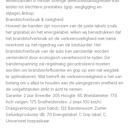
winterbanden in minder strenge weersomstandigheden kan
leiden tot slechtere prestaties (grip. wegligging en
slijtage).&nbsp:
Brandstofverbruik & veiligheid
Hoewel de banden zijn voorzien van de juiste labels zoals
het griplabel en het energielabel. willen wij benadrukken dat
het brandstofverbruik en de verkeersveiligheid met name
neerkomt op het rijgedrag van de bestuurder. Het
brandstofverbruik van de auto kan aanzienlijk worden
verminderd door ecologisch verantwoord te rijden. De
bandenspanning zal regelmatig gecontroleerd moeten
worden om brandstofefficiëntie en grip op een nat wegdek
te optimaliseren. Wat betreft de verkeersveiligheid is het van
belang om u altijd te houden aan de aangegeven snelheid en
de volgafstanden strikt in acht te nemen.
Garantie: 2 jaar Breedte: 205 Hoogte: 65 Wieldiameter: 17.5
Inch velgen: 17.5 Snelheidsindex: J (max 100 km/h)
Draagvermogen (per band): 132 Bandensoort: Zomer
Geluidsproductie dB: 70 Energielabel: C Grip label: C
Universeel toepasbaar