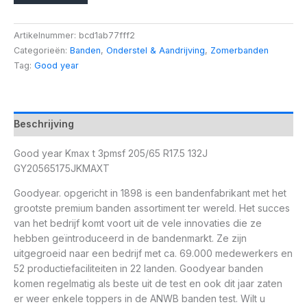
Artikelnummer:
bcd1ab77fff2
Categorieën:
Banden
,
Onderstel & Aandrijving
,
Zomerbanden
Tag:
Good year
Beschrijving
Good year Kmax t 3pmsf 205/65 R17.5 132J
GY20565175JKMAXT
Goodyear. opgericht in 1898 is een bandenfabrikant met het
grootste premium banden assortiment ter wereld. Het succes
van het bedrijf komt voort uit de vele innovaties die ze
hebben geïntroduceerd in de bandenmarkt. Ze zijn
uitgegroeid naar een bedrijf met ca. 69.000 medewerkers en
52 productiefaciliteiten in 22 landen. Goodyear banden
komen regelmatig als beste uit de test en ook dit jaar zaten
er weer enkele toppers in de ANWB banden test. Wilt u