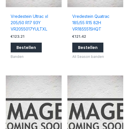
Vredestein Ultrac xl
Vredestein Quatrac
205/50 R17 93Y
185/55 R15 82H
VR2055017YULTXL
VR1855515HQT
€
123.21
€
121.42
Bestellen
Bestellen
Banden
All Season banden