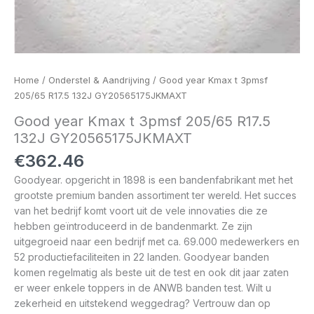
Home
/
Onderstel & Aandrijving
/ Good year Kmax t 3pmsf
205/65 R17.5 132J GY20565175JKMAXT
Good year Kmax t 3pmsf 205/65 R17.5
132J GY20565175JKMAXT
€
362.46
Goodyear. opgericht in 1898 is een bandenfabrikant met het
grootste premium banden assortiment ter wereld. Het succes
van het bedrijf komt voort uit de vele innovaties die ze
hebben geïntroduceerd in de bandenmarkt. Ze zijn
uitgegroeid naar een bedrijf met ca. 69.000 medewerkers en
52 productiefaciliteiten in 22 landen. Goodyear banden
komen regelmatig als beste uit de test en ook dit jaar zaten
er weer enkele toppers in de ANWB banden test. Wilt u
zekerheid en uitstekend weggedrag? Vertrouw dan op