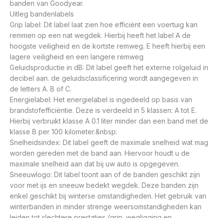
banden van Goodyear.
Uitleg bandenlabels
Grip label: Dit label laat zien hoe efficiënt een voertuig kan
remmen op een nat wegdek. Hierbij heeft het label A de
hoogste veiligheid en de kortste remweg. E heeft hierbij een
lagere veiligheid en een langere remweg
Geluidsproductie in dB: Dit label geeft het externe rolgeluid in
decibel aan. de geluidsclassificering wordt aangegeven in
de letters A. B of C.
Energielabel: Het energielabel is ingedeeld op basis van
brandstofefficiëntie. Deze is verdeeld in 5 klassen: A tot E.
Hierbij verbruikt klasse A 0.1 liter minder dan een band met de
klasse B per 100 kilometer.&nbsp:
Snelheidsindex: Dit label geeft de maximale snelheid wat mag
worden gereden met de band aan. Hiervoor houdt u de
maximale snelheid aan dat bij uw auto is opgegeven.
Sneeuwlogo: Dit label toont aan of de banden geschikt zijn
voor met ijs en sneeuw bedekt wegdek. Deze banden zijn
enkel geschikt bij winterse omstandigheden. Het gebruik van
winterbanden in minder strenge weersomstandigheden kan
leiden tot slechtere prestaties (grip. wegligging en