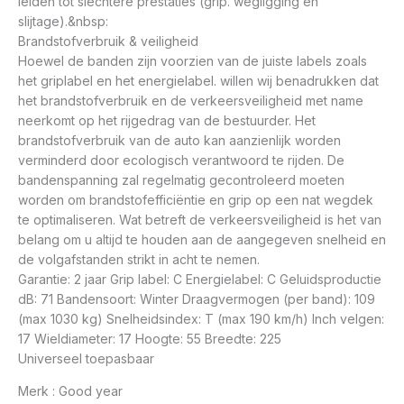
leiden tot slechtere prestaties (grip. wegligging en
slijtage).&nbsp:
Brandstofverbruik & veiligheid
Hoewel de banden zijn voorzien van de juiste labels zoals
het griplabel en het energielabel. willen wij benadrukken dat
het brandstofverbruik en de verkeersveiligheid met name
neerkomt op het rijgedrag van de bestuurder. Het
brandstofverbruik van de auto kan aanzienlijk worden
verminderd door ecologisch verantwoord te rijden. De
bandenspanning zal regelmatig gecontroleerd moeten
worden om brandstofefficiëntie en grip op een nat wegdek
te optimaliseren. Wat betreft de verkeersveiligheid is het van
belang om u altijd te houden aan de aangegeven snelheid en
de volgafstanden strikt in acht te nemen.
Garantie: 2 jaar Grip label: C Energielabel: C Geluidsproductie
dB: 71 Bandensoort: Winter Draagvermogen (per band): 109
(max 1030 kg) Snelheidsindex: T (max 190 km/h) Inch velgen:
17 Wieldiameter: 17 Hoogte: 55 Breedte: 225
Universeel toepasbaar
Merk : Good year