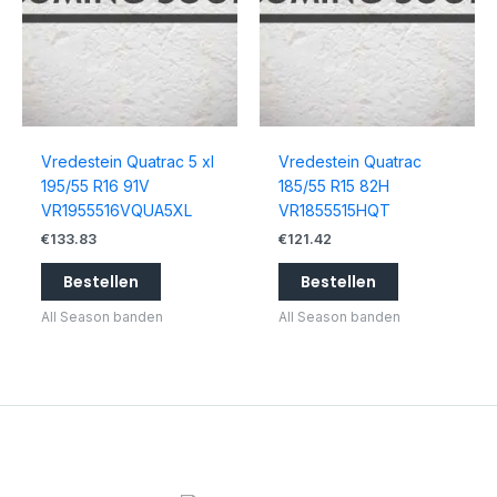
Vredestein Quatrac 5 xl
Vredestein Quatrac
195/55 R16 91V
185/55 R15 82H
VR1955516VQUA5XL
VR1855515HQT
€
133.83
€
121.42
Bestellen
Bestellen
All Season banden
All Season banden