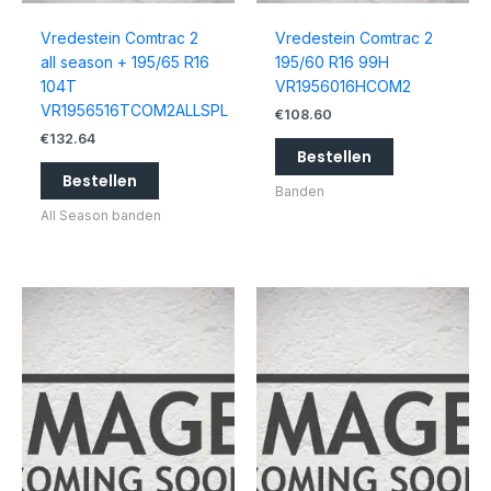
Vredestein Comtrac 2
Vredestein Comtrac 2
all season + 195/65 R16
195/60 R16 99H
104T
VR1956016HCOM2
VR1956516TCOM2ALLSPL
€
108.60
€
132.64
Bestellen
Bestellen
Banden
All Season banden