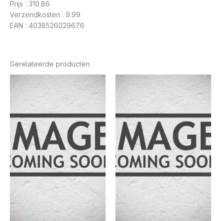
Prijs : 310.86
Verzendkosten : 9.99
EAN : 4038526029676
Gerelateerde producten