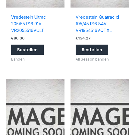
Vredestein Ultrac
Vredestein Quatrac xl
205/55 R16 91V
195/45 R16 84V
VR2055516VULT
VR1954516VQTXL
€
86.36
€
134.27
Bestellen
Bestellen
Banden
All Season banden