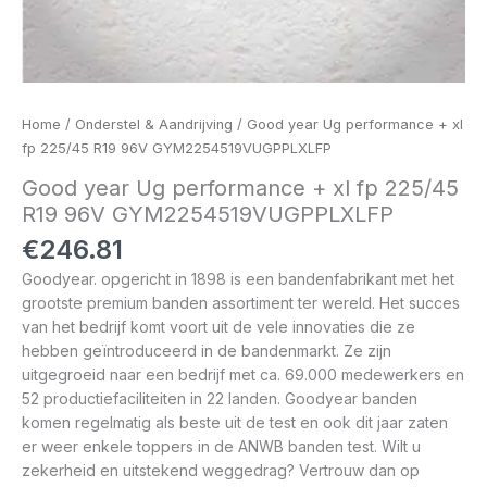
Home
/
Onderstel & Aandrijving
/ Good year Ug performance + xl
fp 225/45 R19 96V GYM2254519VUGPPLXLFP
Good year Ug performance + xl fp 225/45
R19 96V GYM2254519VUGPPLXLFP
€
246.81
Goodyear. opgericht in 1898 is een bandenfabrikant met het
grootste premium banden assortiment ter wereld. Het succes
van het bedrijf komt voort uit de vele innovaties die ze
hebben geïntroduceerd in de bandenmarkt. Ze zijn
uitgegroeid naar een bedrijf met ca. 69.000 medewerkers en
52 productiefaciliteiten in 22 landen. Goodyear banden
komen regelmatig als beste uit de test en ook dit jaar zaten
er weer enkele toppers in de ANWB banden test. Wilt u
zekerheid en uitstekend weggedrag? Vertrouw dan op