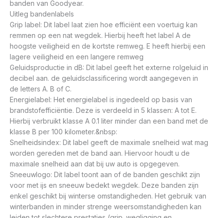
banden van Goodyear.
Uitleg bandenlabels
Grip label: Dit label laat zien hoe efficiënt een voertuig kan
remmen op een nat wegdek. Hierbij heeft het label A de
hoogste veiligheid en de kortste remweg. E heeft hierbij een
lagere veiligheid en een langere remweg
Geluidsproductie in dB: Dit label geeft het externe rolgeluid in
decibel aan. de geluidsclassificering wordt aangegeven in
de letters A. B of C.
Energielabel: Het energielabel is ingedeeld op basis van
brandstofefficiëntie. Deze is verdeeld in 5 klassen: A tot E.
Hierbij verbruikt klasse A 0.1 liter minder dan een band met de
klasse B per 100 kilometer.&nbsp:
Snelheidsindex: Dit label geeft de maximale snelheid wat mag
worden gereden met de band aan. Hiervoor houdt u de
maximale snelheid aan dat bij uw auto is opgegeven.
Sneeuwlogo: Dit label toont aan of de banden geschikt zijn
voor met ijs en sneeuw bedekt wegdek. Deze banden zijn
enkel geschikt bij winterse omstandigheden. Het gebruik van
winterbanden in minder strenge weersomstandigheden kan
leiden tot slechtere prestaties (grip. wegligging en