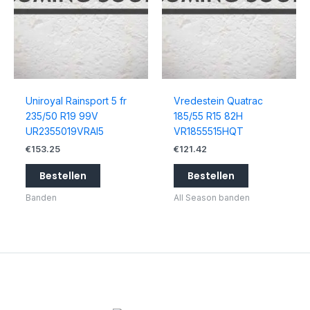
Uniroyal Rainsport 5 fr
Vredestein Quatrac
235/50 R19 99V
185/55 R15 82H
UR2355019VRAI5
VR1855515HQT
€
153.25
€
121.42
Bestellen
Bestellen
Banden
All Season banden