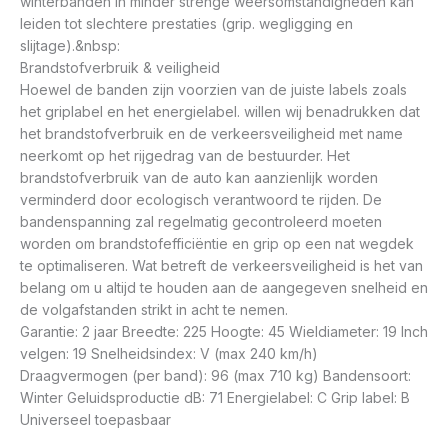
winterbanden in minder strenge weersomstandigheden kan
leiden tot slechtere prestaties (grip. wegligging en
slijtage).&nbsp:
Brandstofverbruik & veiligheid
Hoewel de banden zijn voorzien van de juiste labels zoals
het griplabel en het energielabel. willen wij benadrukken dat
het brandstofverbruik en de verkeersveiligheid met name
neerkomt op het rijgedrag van de bestuurder. Het
brandstofverbruik van de auto kan aanzienlijk worden
verminderd door ecologisch verantwoord te rijden. De
bandenspanning zal regelmatig gecontroleerd moeten
worden om brandstofefficiëntie en grip op een nat wegdek
te optimaliseren. Wat betreft de verkeersveiligheid is het van
belang om u altijd te houden aan de aangegeven snelheid en
de volgafstanden strikt in acht te nemen.
Garantie: 2 jaar Breedte: 225 Hoogte: 45 Wieldiameter: 19 Inch
velgen: 19 Snelheidsindex: V (max 240 km/h)
Draagvermogen (per band): 96 (max 710 kg) Bandensoort:
Winter Geluidsproductie dB: 71 Energielabel: C Grip label: B
Universeel toepasbaar