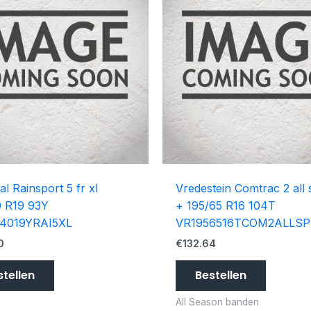
al Rainsport 5 fr xl
Vredestein Comtrac 2 all
0 R19 93Y
+ 195/65 R16 104T
4019YRAI5XL
VR1956516TCOM2ALLSP
0
€
132.64
stellen
Bestellen
All Season banden