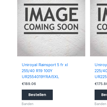
Uniroyal Rainsport 5 fr xl
Uniroy
255/40 R19 100Y
225/4
UR2554019YRAI5XL
UR225
€
189.06
€
175.8
Bestellen
Be
Banden
Banden