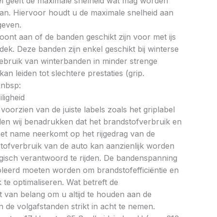
bel geeft de maximale snelheid wat mag worden
an. Hiervoor houdt u de maximale snelheid aan
geven.
oont aan of de banden geschikt zijn voor met ijs
k. Deze banden zijn enkel geschikt bij winterse
ebruik van winterbanden in minder strenge
 leiden tot slechtere prestaties (grip.
&nbsp:
ligheid
oorzien van de juiste labels zoals het griplabel
illen wij benadrukken dat het brandstofverbruik en
met name neerkomt op het rijgedrag van de
tofverbruik van de auto kan aanzienlijk worden
gisch verantwoord te rijden. De bandenspanning
oleerd moeten worden om brandstofefficiëntie en
te optimaliseren. Wat betreft de
et van belang om u altijd te houden aan de
 de volgafstanden strikt in acht te nemen.