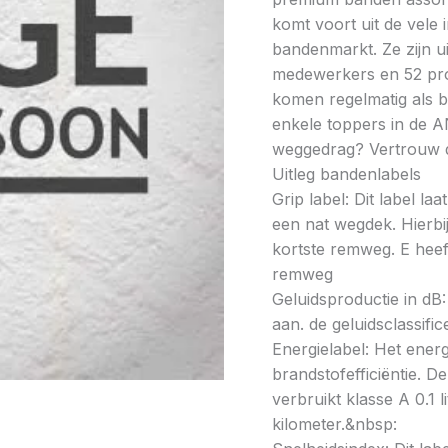
komt voort uit de vele
bandenmarkt. Ze zijn u
medewerkers en 52 prod
komen regelmatig als be
enkele toppers in de A
weggedrag? Vertrouw 
Uitleg bandenlabels
Grip label: Dit label l
een nat wegdek. Hierbij
kortste remweg. E heeft
remweg
Geluidsproductie in dB: 
aan. de geluidsclassifi
Energielabel: Het energ
brandstofefficiëntie. De
verbruikt klasse A 0.1 
kilometer.&nbsp: