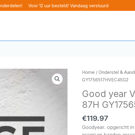
onderdelen!
Voor 12 uur besteld! Vandaag verstuurd
Home
/
Onderstel & Aandr
GY1756517HVEC4SG2
Good year V
87H GY175
€
119.97
Goodyear. opgericht in
premium banden assorti