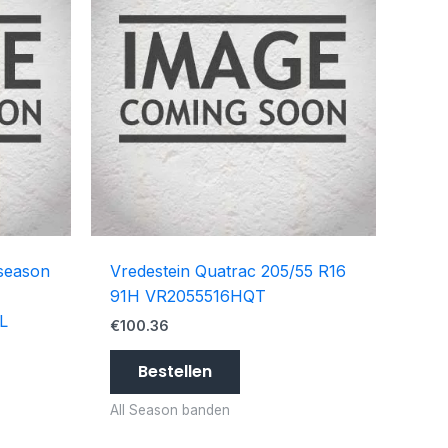
 season
Vredestein Quatrac 205/55 R16
91H VR2055516HQT
L
€
100.36
Bestellen
All Season banden