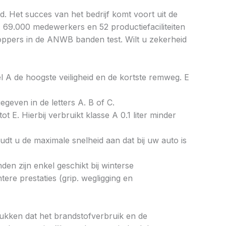
. Het succes van het bedrijf komt voort uit de
. 69.000 medewerkers en 52 productiefaciliteiten
toppers in de ANWB banden test. Wilt u zekerheid
bel A de hoogste veiligheid en de kortste remweg. E
gegeven in de letters A. B of C.
ot E. Hierbij verbruikt klasse A 0.1 liter minder
dt u de maximale snelheid aan dat bij uw auto is
en zijn enkel geschikt bij winterse
re prestaties (grip. wegligging en
drukken dat het brandstofverbruik en de