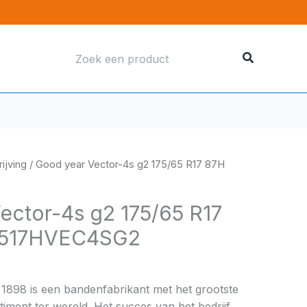
Zoeken
naar:
ijving
/ Good year Vector-4s g2 175/65 R17 87H
ector-4s g2 175/65 R17
6517HVEC4SG2
 1898 is een bandenfabrikant met het grootste
ment ter wereld. Het succes van het bedrijf