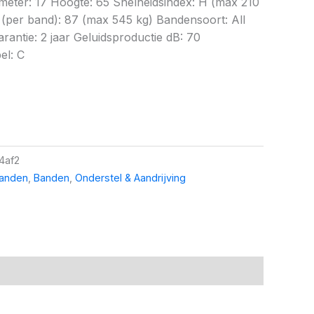
ameter: 17 Hoogte: 65 Snelheidsindex: H (max 210
per band): 87 (max 545 kg) Bandensoort: All
rantie: 2 jaar Geluidsproductie dB: 70
el: C
4af2
banden
,
Banden
,
Onderstel & Aandrijving