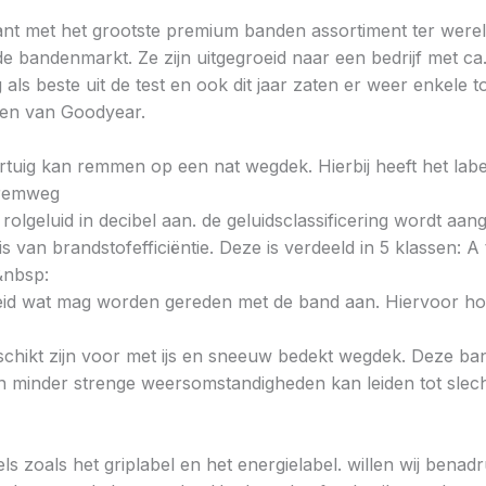
nt met het grootste premium banden assortiment ter wereld
de bandenmarkt. Ze zijn uitgegroeid naar een bedrijf met ca
ls beste uit de test en ook dit jaar zaten er weer enkele 
den van Goodyear.
voertuig kan remmen op een nat wegdek. Hierbij heeft het la
e remweg
 rolgeluid in decibel aan. de geluidsclassificering wordt aan
s van brandstofefficiëntie. Deze is verdeeld in 5 klassen: A t
&nbsp:
heid wat mag worden gereden met de band aan. Hiervoor hou
chikt zijn voor met ijs en sneeuw bedekt wegdek. Deze band
minder strenge weersomstandigheden kan leiden tot slechte
ls zoals het griplabel en het energielabel. willen wij bena