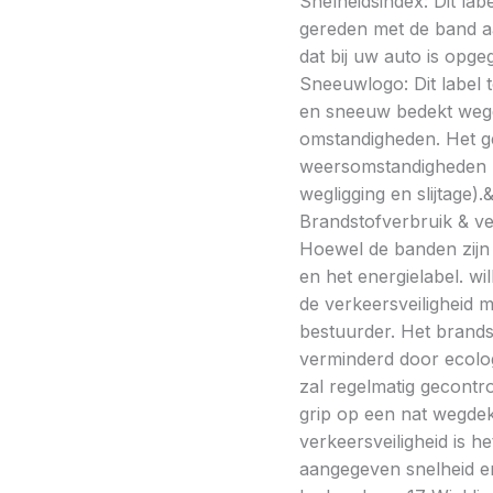
Snelheidsindex: Dit la
gereden met de band a
dat bij uw auto is opge
Sneeuwlogo: Dit label t
en sneeuw bedekt wegde
omstandigheden. Het g
weersomstandigheden kan
wegligging en slijtage).
Brandstofverbruik & vei
Hoewel de banden zijn v
en het energielabel. w
de verkeersveiligheid 
bestuurder. Het brands
verminderd door ecolo
zal regelmatig gecontr
grip op een nat wegdek 
verkeersveiligheid is h
aangegeven snelheid en