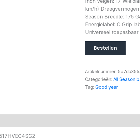
Inch velgen: 17 Wieldi
km/h) Draagvermogen (
Season Breedte: 175 Ga
Energielabel: C Grip lab
Universeel toepasbaar
Bestellen
Artikelnummer:
5b7cb355
Categorieën:
All Season 
Tag:
Good year
56517HVEC4SG2