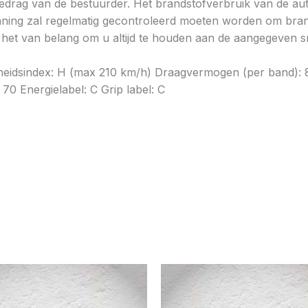
gedrag van de bestuurder. Het brandstofverbruik van de au
ning zal regelmatig gecontroleerd moeten worden om brands
is het van belang om u altijd te houden aan de aangegeven sn
elheidsindex: H (max 210 km/h) Draagvermogen (per band):
 70 Energielabel: C Grip label: C