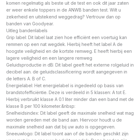
komen regelmatig als beste uit de test en ook dit jaar zaten
er weer enkele toppers in de ANWB banden test. Wilt u
zekerheid en uitstekend weggedrag? Vertrouw dan op
banden van Goodyear.
Uitleg bandenlabels
Grip label: Dit label laat zien hoe efficiënt een voertuig kan
remmen op een nat wegdek. Hierbij heeft het label A de
hoogste veiligheid en de kortste remweg. E heeft hierbij een
lagere veiligheid en een langere remweg
Geluidsproductie in dB: Dit label geeft het externe rolgeluid in
decibel aan. de geluidsclassificering wordt aangegeven in
de letters A. B of C.
Energielabel: Het energielabel is ingedeeld op basis van
brandstofefficiëntie. Deze is verdeeld in 5 klassen: A tot E.
Hierbij verbruikt klasse A 0.1 liter minder dan een band met de
klasse B per 100 kilometer.&nbsp:
Snelheidsindex: Dit label geeft de maximale snelheid wat mag
worden gereden met de band aan. Hiervoor houdt u de
maximale snelheid aan dat bij uw auto is opgegeven.
Sneeuwlogo: Dit label toont aan of de banden geschikt zijn