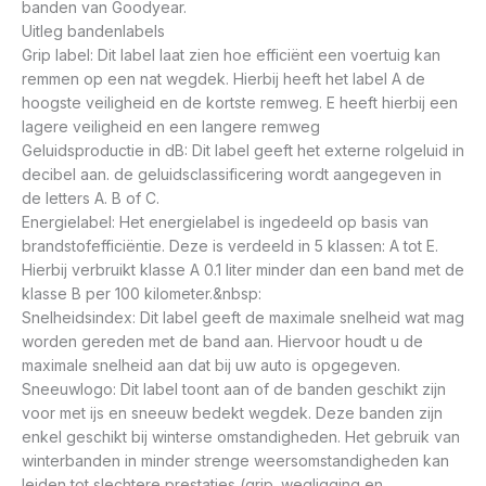
banden van Goodyear.
Uitleg bandenlabels
Grip label: Dit label laat zien hoe efficiënt een voertuig kan
remmen op een nat wegdek. Hierbij heeft het label A de
hoogste veiligheid en de kortste remweg. E heeft hierbij een
lagere veiligheid en een langere remweg
Geluidsproductie in dB: Dit label geeft het externe rolgeluid in
decibel aan. de geluidsclassificering wordt aangegeven in
de letters A. B of C.
Energielabel: Het energielabel is ingedeeld op basis van
brandstofefficiëntie. Deze is verdeeld in 5 klassen: A tot E.
Hierbij verbruikt klasse A 0.1 liter minder dan een band met de
klasse B per 100 kilometer.&nbsp:
Snelheidsindex: Dit label geeft de maximale snelheid wat mag
worden gereden met de band aan. Hiervoor houdt u de
maximale snelheid aan dat bij uw auto is opgegeven.
Sneeuwlogo: Dit label toont aan of de banden geschikt zijn
voor met ijs en sneeuw bedekt wegdek. Deze banden zijn
enkel geschikt bij winterse omstandigheden. Het gebruik van
winterbanden in minder strenge weersomstandigheden kan
leiden tot slechtere prestaties (grip. wegligging en